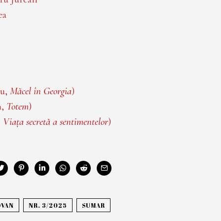
ea
du,
Măcel în Georgia
)
n,
Totem
)
,
Viața secretă a sentimentelor
)
OVAN
NR. 3/2025
SUMAR