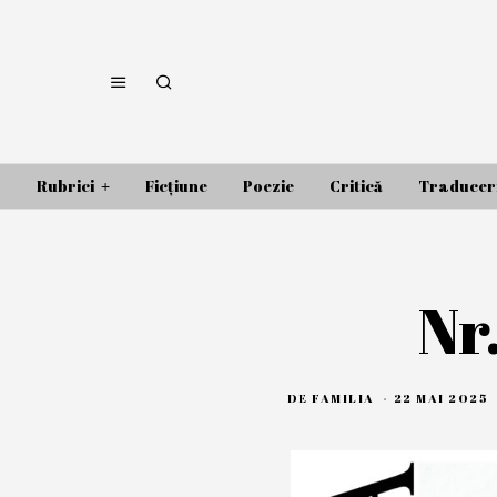
Rubrici
Ficțiune
Poezie
Critică
Traducer
Nr
DE
FAMILIA
22 MAI 2025
I