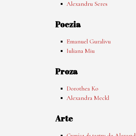
Alexandru Seres
Poezia
Emanuel Guralivu
Iuliana Miu
Proza
Dorothea Ko
Alexandra Meckl
Arte
Cronica de teatru
de Alexand