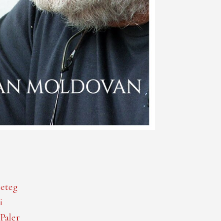
eteg
i
Paler