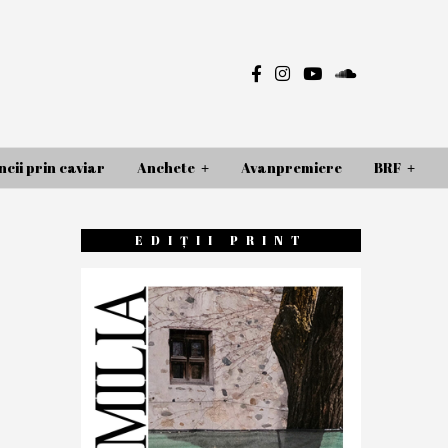
cii prin caviar
Anchete
Avanpremiere
BRF
EDIȚII PRINT