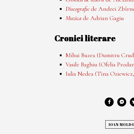
Discografic
de Andrei Zbîrn
Muzica
de Adrian Gagiu
Cronici literare
Mihai Buzea (Dumitru Cru
Vasile Baghiu (Ofelia Proda
Iulia Nedea (Tina Oziewicz
IOAN MOLD