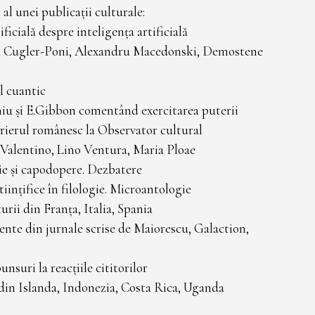
l unei publicații culturale:
ificială despre inteligența artificială
da Cugler-Poni, Alexandru Macedonski, Demostene
l cuantic
niu și E.Gibbon comentând exercitarea puterii
urierul românesc la Observator cultural
 Valentino, Lino Ventura, Maria Ploae
rie și capodopere. Dezbatere
iințifice în filologie. Microantologie
rii din Franța, Italia, Spania
ente din jurnale scrise de Maiorescu, Galaction,
nsuri la reacțiile cititorilor
 din Islanda, Indonezia, Costa Rica, Uganda