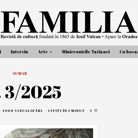
i
Interviu
Arte
Minicronicile Tatianei
Cu bocan
SUMAR
. 3/2025
2
1066 VIZUALIZĂRI
CITIȚI ÎN 1 MINUT
1
7
M
A
2