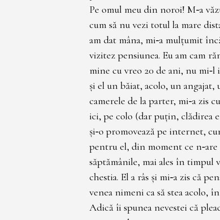
Pe omul meu din noroi! M‑a văzut
cum să nu vezi totul la mare dist
am dat mâna, mi‑a mulţumit încă 
vizitez pensiunea. Eu am cam ră
mine cu vreo 20 de ani, nu mi‑l
şi el un băiat, acolo, un angajat
camerele de la parter, mi‑a zis 
ici, pe colo (dar puţin, clădirea e
şi‑o promovează pe internet, cu
pentru el, din moment ce n‑are c
săptămânile, mai ales în timpul
chestia. El a râs şi mi‑a zis că p
venea nimeni ca să stea acolo, î
Adică îi spunea nevestei că pleac