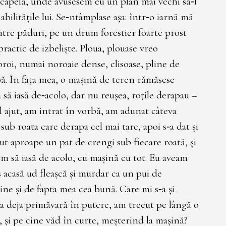
capelă, unde avusesem eu un plan mai vechi să‑l
abilităţile lui. Se‑ntâmplase aşa: într‑o iarnă mă
tre păduri, pe un drum forestier foarte prost
practic de izbelişte. Ploua, plouase vreo
oi, numai noroaie dense, clisoase, pline de
ă. În faţa mea, o maşină de teren rămăsese
 să iasă de‑acolo, dar nu reuşea, roţile derapau –
l ajut, am intrat în vorbă, am adunat câteva
sub roata care derapa cel mai tare, apoi s‑a dat şi
ut aproape un pat de crengi sub fiecare roată, şi
om să iasă de acolo, cu maşină cu tot. Eu aveam
s acasă ud fleaşcă şi murdar ca un pui de
e şi de fapta mea cea bună. Care mi s‑a şi
ra deja primăvară în putere, am trecut pe lângă o
ă, şi pe cine văd în curte, meşterind la maşină?