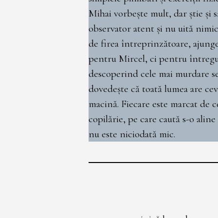
Mihai vorbește mult, dar știe și 
observator atent și nu uită nimic.
de firea întreprinzătoare, ajunge
pentru Mircel, ci pentru întregu
descoperind cele mai murdare secr
dovedește că toată lumea are cev
macină. Fiecare este marcat de c
copilărie, pe care caută s-o aline
nu este niciodată mic.