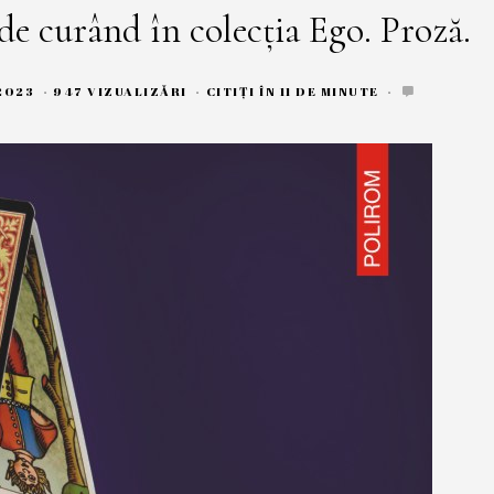
de curând în colecția Ego. Proză.
2023
2
947 VIZUALIZĂRI
CITIȚI ÎN 11 DE MINUTE
6
S
E
P
T
E
M
B
R
I
E
2
0
2
3