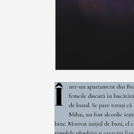
Î
ntr-un apartament din Brux
femeile discută în bucătărie
de banal. Se pare totuși că
Mihai, un fost alcoolic ieși
bine. Motivat inițial de bani, el
simplele plimbări și exerciții fiz