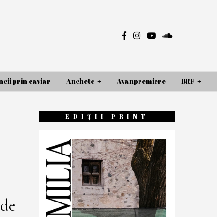
cii prin caviar
Anchete
Avanpremiere
BRF
EDIȚII PRINT
de