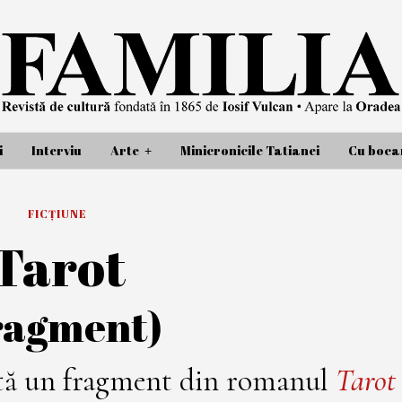
i
Interviu
Arte
Minicronicile Tatianei
Cu bocan
FICȚIUNE
Tarot
ragment)
ntă un fragment din romanul
Tarot