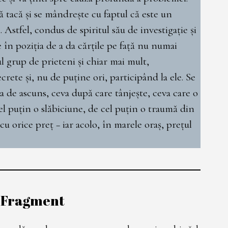
să tacă și se mândrește cu faptul că este un
 Astfel, condus de spiritul său de investigație și
 în poziția de a da cărțile pe față nu numai
l grup de prieteni și chiar mai mult,
ete și, nu de puține ori, participând la ele. Se
a de ascuns, ceva după care tânjește, ceva care o
el puțin o slăbiciune, de cel puțin o traumă din
 cu orice preț − iar acolo, în marele oraș, prețul
Fragment