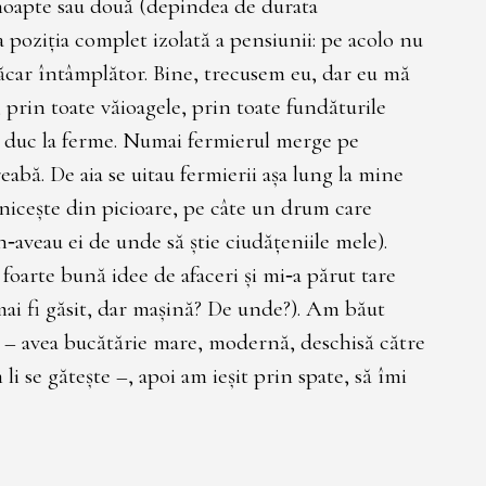
 noapte sau două (depindea de durata
a poziţia complet izolată a pensiunii: pe acolo nu
ăcar întâmplător. Bine, trecusem eu, dar eu mă
 prin toate văioagele, prin toate fundăturile
e duc la ferme. Numai fermierul merge pe
eabă. De aia se uitau fermierii aşa lung la mine
niceşte din picioare, pe câte un drum care
‑aveau ei de unde să ştie ciudăţeniile mele).
 foarte bună idee de afaceri şi mi‑a părut tare
ai fi găsit, dar maşină? De unde?). Am băut
e – avea bucătărie mare, modernă, deschisă către
 li se găteşte –, apoi am ieşit prin spate, să îmi