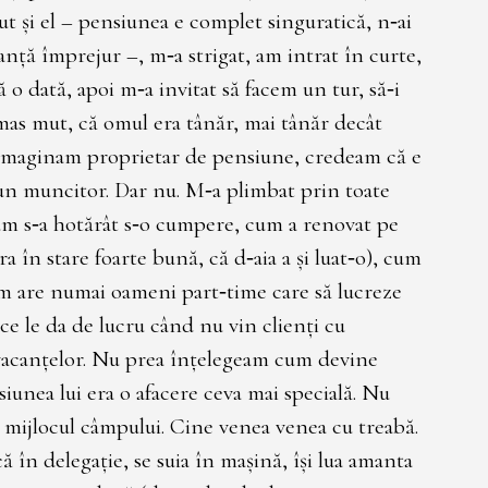
 şi el – pensiunea e complet singuratică, n‑ai
anţă împrejur –, m‑a strigat, am intrat în curte,
o dată, apoi m‑a invitat să facem un tur, să‑i
mas mut, că omul era tânăr, mai tânăr decât
 imaginam proprietar de pensiune, credeam că e
, un muncitor. Dar nu. M‑a plimbat prin toate
cum s‑a hotărât s‑o cumpere, cum a renovat pe
ra în stare foarte bună, că d‑aia a şi luat‑o), cum
m are numai oameni part‑time care să lucreze
e le da de lucru când nu vin clienţi cu
 vacanţelor. Nu prea înţelegeam cum devine
ensiunea lui era o afacere ceva mai specială. Nu
n mijlocul câmpului. Cine venea venea cu treabă.
ă în delegaţie, se suia în maşină, îşi lua amanta