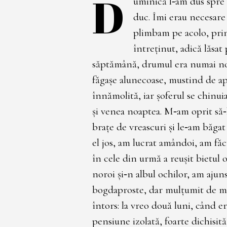
D
uminică l‑am dus spre 
duc. Îmi erau necesare 
plimbam pe acolo, prin
întreţinut, adică lăsat 
săptămână, drumul era numai nor
făgaşe alunecoase, mustind de ap
înnămolită, iar şoferul se chinuia
şi venea noaptea. M‑am oprit să‑
braţe de vreascuri şi le‑am băgat 
el jos, am lucrat amândoi, am făc
în cele din urmă a reuşit bietul 
noroi şi‑n albul ochilor, am ajun
bogdaproste, dar mulţumit de min
întors: la vreo două luni, când e
pensiune izolată, foarte dichisit