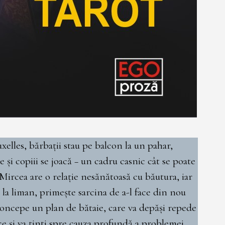
elles, bărbații stau pe balcon la un pahar,
 și copiii se joacă − un cadru casnic cât se poate
 Mircea are o relație nesănătoasă cu băutura, iar
t la liman, primește sarcina de a-l face din nou
 concepe un plan de bătaie, care va depăși repede
ice și va ținti spre cauza profundă a problemei.