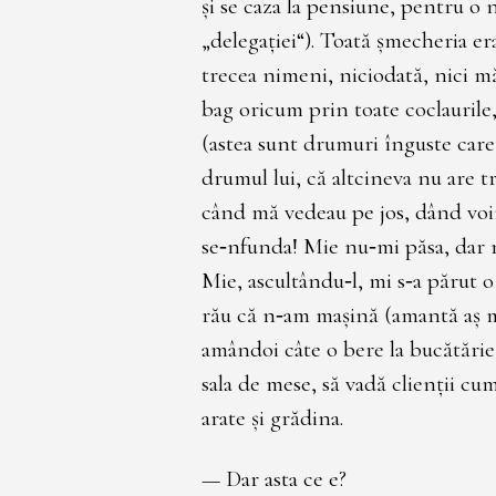
şi se caza la pensiune, pentru o
„delegaţiei“). Toată şmecheria er
trecea nimeni, niciodată, nici m
bag oricum prin toate coclaurile,
(astea sunt drumuri înguste car
drumul lui, că altcineva nu are tr
când mă vedeau pe jos, dând voi
se‑nfunda! Mie nu‑mi păsa, dar n
Mie, ascultându‑l, mi s‑a părut o
rău că n‑am maşină (amantă aş m
amândoi câte o bere la bucătări
sala de mese, să vadă clienţii cum
arate şi grădina.
— Dar asta ce e?