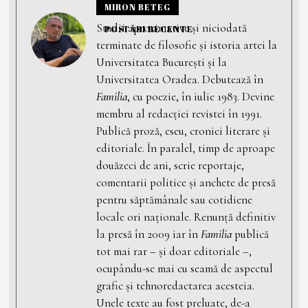
MIRON BETEG
Studii aproximative și niciodată
POSTĂRI RECENTE
terminate de filosofie și istoria artei la
Universitatea București și la
Universitatea Oradea. Debutează în
Familia
, cu poezie, în iulie 1983. Devine
membru al redacției revistei în 1991.
Publică proză, eseu, cronici literare și
editoriale. În paralel, timp de aproape
douăzeci de ani, scrie reportaje,
comentarii politice și anchete de presă
pentru săptămânale sau cotidiene
locale ori naționale. Renunță definitiv
la presă în 2009 iar în
Familia
publică
tot mai rar – și doar editoriale –,
ocupându-se mai cu seamă de aspectul
grafic și tehnoredactarea acesteia.
Unele texte au fost preluate, de-a