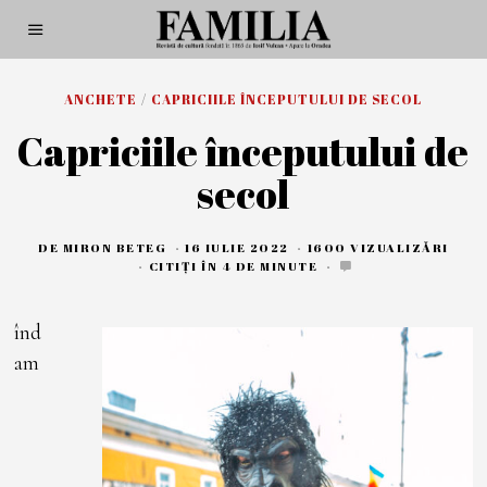
ANCHETE
/
CAPRICIILE ÎNCEPUTULUI DE SECOL
Capriciile începutului de
secol
DE
MIRON BETEG
16 IULIE 2022
2
1600 VIZUALIZĂRI
4
CITIȚI ÎN 4 DE MINUTE
A
U
G
înd
U
S
am
T
2
0
2
2