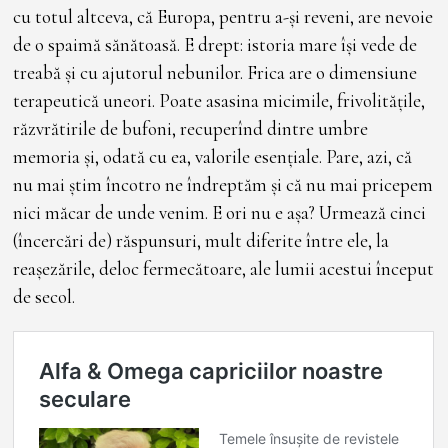
cu totul altceva, că Europa, pentru a-și reveni, are nevoie
de o spaimă sănătoasă. E drept: istoria mare își vede de
treabă și cu ajutorul nebunilor. Frica are o dimensiune
terapeutică uneori. Poate asasina micimile, frivolitățile,
răzvrătirile de bufoni, recuperînd dintre umbre
memoria și, odată cu ea, valorile esențiale. Pare, azi, că
nu mai știm încotro ne îndreptăm și că nu mai pricepem
nici măcar de unde venim. E ori nu e așa? Urmează cinci
(încercări de) răspunsuri, mult diferite între ele, la
reașezările, deloc fermecătoare, ale lumii acestui început
de secol.