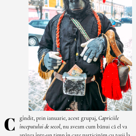
C
gîndit, prin ianuarie, acest grupaj,
Capriciile
începutului de secol
, nu aveam cum bănui că el va
apărea într-un timp în care participăm cu toții la