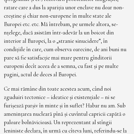
ratare care a dus la apariția unor enclave nu doar non-
creștine și chiar non-europene în multe state ale
Europei etc. etc. Mă întrebam, pe urmele altora, se-
nțelege, dacă asistăm într-adevăr la un boicot din
interior al Europei, la o „stranie sinucidere”, în
condițiile în care, cum observa oarecine, de ani buni nu
pare să fie satisfacție mai mare pentru gînditorii
europeni decît aceea de a semna, cu fast și pe multe
pagini, actul de deces al Europei.
Ce mai rămâne din toate acestea acum, când noi
zguduiri tectonice
–
ideatice și existențiale
–
ni se
furișează parșiv în minte și în suflet? Habar nu am. Sub
amenințarea nucleară pînă și cuvîntul capricii capătă o
paloare bolnăvicioasă. Un reprezentant al stîngii
leniniste declara, în urmă cu cîteva luni, referindu-se la