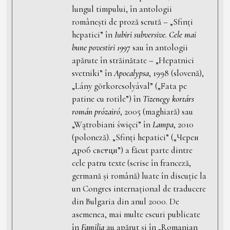
lungul timpului, în antologii
românești de proză scrută – „Sfinți
hepatici” în
Iubiri subversive. Cele mai
bune povestiri 1997
sau în antologii
apărute în străinătate – „Hepatnici
svetniki” în
Apocalypsa
, 1998 (slovenă),
„Lány görkorcsolyával” („Fata pe
patine cu rotile”) în
Tizenegy kortárs
román prózairó
, 2005 (maghiară) sau
„Wątrobiani święci” în
Lampa
, 2010
(poloneză). „Sfinți hepatici” („Черен
дроб светци”) a făcut parte dintre
cele patru texte (scrise în franceză,
germană și română) luate în discuție la
un Congres internațional de traducere
din Bulgaria din anul 2000. De
asemenea, mai multe eseuri publicate
în
Familia
au apărut și în „Romanian