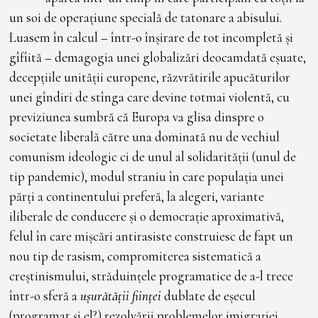
un soi de operațiune specială de tatonare a abisului.
Luasem în calcul
–
într-o înșirare de tot incompletă și
gîfîită
–
demagogia unei globalizări deocamdată eșuate,
decepțiile unității europene, răzvrătirile apucăturilor
unei gîndiri de stînga care devine totmai violentă, cu
previziunea sumbră că Europa va glisa dinspre o
societate liberală către una dominată nu de vechiul
comunism ideologic ci de unul al solidarității (unul de
tip pandemic), modul straniu în care populația unei
părți a continentului preferă, la alegeri, variante
iliberale de conducere și o democrație aproximativă,
felul în care mișcări antirasiste construiesc de fapt un
nou tip de rasism, compromiterea sistematică a
creștinismului, străduințele programatice de a-l trece
într-o sferă a
ușurătății ființei
dublate de eșecul
(programat și el?) rezolvării problemelor imigrației,