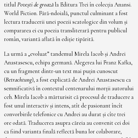
titlul
Povești de groază
la Editura Trei în colecția Anansi.
World Fiction. Fără-ndoială, punctul culminant a fost
lectura traducerii unei poezii scatologice din volum și
compararea ei cu poezia transliterară pentru publicul
român, variantă aflată în ediție tipărită.
La urmă a „evoluat” tandemul Mirela Iacob și Andrei
Anastasescu, echipa germană. Alegerea lui Franz Kafka,
cu un fragment dintr-un text mai puțin cunoscut
(
Betrachtung
), a fost explicată de Andrei Anastasescu ca
semnificativă în contextul centenarului morții autorului
ceh. Mirela Iacob a mărturisit că procesul de traducere a
fost unul interactiv și intens, atît de pasionant încît
convorbirile telefonice cu Andrei au durat și cîte trei
ore odată. Traducerea asupra căreia au convenit cei doi
ca fiind varianta finală reflectă buna lor colaborare,