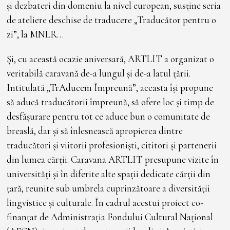
și dezbateri din domeniu la nivel european, susține seria
de ateliere deschise de traducere „Traducător pentru o
zi”, la MNLR…
Și, cu această ocazie aniversară, ARTLIT a organizat o
veritabilă caravană de-a lungul și de-a latul țării.
Intitulată „TrAducem Împreună”, aceasta își propune
să aducă traducătorii împreună, să ofere loc și timp de
desfășurare pentru tot ce aduce bun o comunitate de
breaslă, dar și să înlesnească apropierea dintre
traducători și viitorii profesioniști, cititori și partenerii
din lumea cărții. Caravana ARTLIT presupune vizite în
universități și în diferite alte spații dedicate cărții din
țară, reunite sub umbrela cuprinzătoare a diversității
lingvistice și culturale. În cadrul acestui proiect co-
finanțat de Administrația Fondului Cultural Național