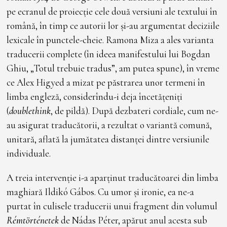
pe ecranul de proiecție cele două versiuni ale textului în
română, în timp ce autorii lor și-au argumentat deciziile
lexicale în punctele-cheie. Ramona Miza a ales varianta
traducerii complete (în ideea manifestului lui Bogdan
Ghiu, „Totul trebuie tradus”, am putea spune), în vreme
ce Alex Higyed a mizat pe păstrarea unor termeni în
limba engleză, considerîndu-i deja încetățeniți
(
doublethink
, de pildă). După dezbateri cordiale, cum ne-
au asigurat traducătorii, a rezultat o variantă comună,
unitară, aflată la jumătatea distanței dintre versiunile
individuale.
A treia intervenție i-a aparținut traducătoarei din limba
maghiară Ildikó Gábos. Cu umor și ironie, ea ne-a
purtat în culisele traducerii unui fragment din volumul
Rémtörténetek
de Nádas Péter, apărut anul acesta sub