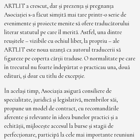
ARTLIT a crescut, dar și prezența și pregnanța
Asociației s-a făcut simțită mai tare printr-o serie de
evenimente și proiecte menite să ofere traducătorului
literar statutul pe care îl merită. Astfel, una dintre
reușitele – vizibile cu ochiul liber, la propriu – ale
ARTLIT este noua uzanță ca autorul traducerii să
figureze pe coperta cărții traduse. O normalitate pe care
în trecutul nu foarte îndepărtat o practicau una, două
edituri, și doar cu titlu de excepție.
În același timp, Asociația asigură consiliere de
specialitate, juridică și legislativă, membrilor săi,
propune un model de contract, cu recomandările
aferente și relevante în ideea bunelor practici și a
echității, mijlocește accesul la burse și stagii de
perfecționare, participă la cele mai importante reuniuni