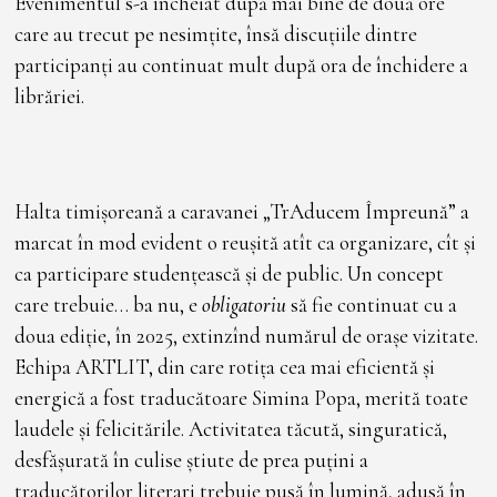
Evenimentul s-a încheiat după mai bine de două ore
care au trecut pe nesimțite, însă discuțiile dintre
participanți au continuat mult după ora de închidere a
librăriei.
Halta timișoreană a caravanei „TrAducem Împreună” a
marcat în mod evident o reușită atît ca organizare, cît și
ca participare studențească și de public. Un concept
care trebuie… ba nu, e
obligatoriu
să fie continuat cu a
doua ediție, în 2025, extinzînd numărul de orașe vizitate.
Echipa ARTLIT, din care rotița cea mai eficientă și
energică a fost traducătoare Simina Popa, merită toate
laudele și felicitările. Activitatea tăcută, singuratică,
desfășurată în culise știute de prea puțini a
traducătorilor literari trebuie pusă în lumină, adusă în