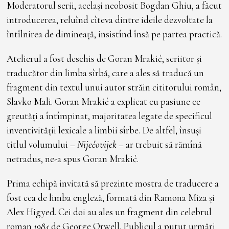
Moderatorul serii, același neobosit Bogdan Ghiu, a făcut
introducerea, reluînd cîteva dintre ideile dezvoltate la
întîlnirea de dimineață, insistînd însă pe partea practică.
Atelierul a fost deschis de Goran Mrakić, scriitor și
traducător din limba sîrbă, care a ales să traducă un
fragment din textul unui autor străin cititorului român,
Slavko Mali. Goran Mrakić a explicat cu pasiune ce
greutăți a întîmpinat, majoritatea legate de specificul
inventivității lexicale a limbii sîrbe. De altfel, însuși
titlul volumului –
Niječovijek
– ar trebuit să rămînă
netradus, ne-a spus Goran Mrakić.
Prima echipă invitată să prezinte mostra de traducere a
fost cea de limba engleză, formată din Ramona Miza și
Alex Higyed. Cei doi au ales un fragment din celebrul
roman
1984
de George Orwell. Publicul a putut urmări