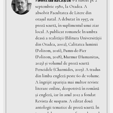
MIRCEA PRICĂJAN s-a născut pe 2
POSTĂRI RECENTE
septembrie 1980, la Oradea. A
absolvit Facultatea de Litere din
orașul natal. A debutat în 1997, cu
proză scurtă, în suplimentul unui ziar
local. A publicat romanele În umbra
deasă a realității (Editura Universității
din Oradea, 2002), Calitatea luminii
(Polirom, 2016), Pumn-de-Fier
(Polirom, 2018), Murmur (Humanitas,
2023) și volumul de proză scurtă
Perseidele (Charmides, 2019). A tradus
din limba engleză peste 60 de volume.
A îngrijit apariția mai multor reviste
literare online, deopotrivă în română
și engleză, iar în anul 2012 a fondat
Revista de suspans. A editat două
antologii tematice de proză scurtă. În