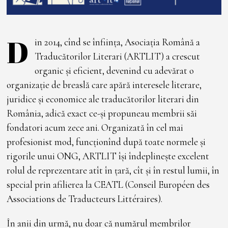
D
in 2014, cînd se înființa, Asociația Română a
Traducătorilor Literari (ARTLIT) a crescut
organic și eficient, devenind cu adevărat o
organizație de breaslă care apără interesele literare,
juridice și economice ale traducătorilor literari din
România, adică exact ce-și propuneau membrii săi
fondatori acum zece ani. Organizată în cel mai
profesionist mod, funcționînd după toate normele și
rigorile unui ONG, ARTLIT își îndeplinește excelent
rolul de reprezentare atît în țară, cît și în restul lumii, în
special prin afilierea la CEATL (Conseil Européen des
Associations de Traducteurs Littéraires).
În anii din urmă, nu doar că numărul membrilor