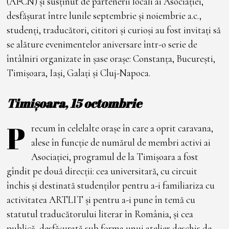
(AFCN) și susținut de partenerii locali ai Asociației,
desfășurat între lunile septembrie și noiembrie a.c.,
studenți, traducători, cititori și curioși au fost invitați să
se alăture evenimentelor aniversare într-o serie de
întâlniri organizate în șase orașe: Constanța, București,
Timișoara, Iași, Galați și Cluj-Napoca.
Timișoara, 15 octombrie
P
recum în celelalte orașe în care a oprit caravana,
alese în funcție de numărul de membri activi ai
Asociației, programul de la Timișoara a fost
gîndit pe două direcții: cea universitară, cu circuit
închis și destinată studenților pentru a-i familiariza cu
activitatea ARTLIT și pentru a-i pune în temă cu
statutul traducătorului literar în România, și cea
publică, desfășurată sub forma unui atelier deschis de