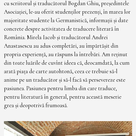
cu scriitorul și traducătorul Bogdan Ghiu, președintele
Asociației, le-au oferit studenților prezenți, în marea lor
majoritate studente la Germanistică, informații și date
concrete despre activitatea de traducere literară în
România. Mirela Iacob și traducătorul Andrei
Anastasescu au adus completări, au împărtășit din
propria experiență, au răspuns la întrebări. Am reținut
din toate luările de cuvînt ideea că, deocamdată, la cum
arată piața de carte autohtonă, ceea ce trebuie să-l
anime pe un traducător și să-l facă să persevereze este
pasiunea. Pasiunea pentru limba din care traduce,
pentru literatură în general, pentru această meserie
grea și deopotrivă frumoasă.