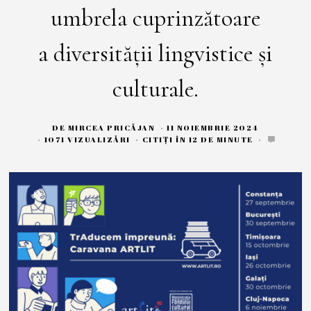
umbrela cuprinzătoare
a diversității lingvistice și
culturale.
DE
MIRCEA PRICĂJAN
11 NOIEMBRIE 2024
1
1
1071 VIZUALIZĂRI
CITIȚI ÎN 12 DE MINUTE
N
O
I
E
M
B
R
I
E
2
0
2
4