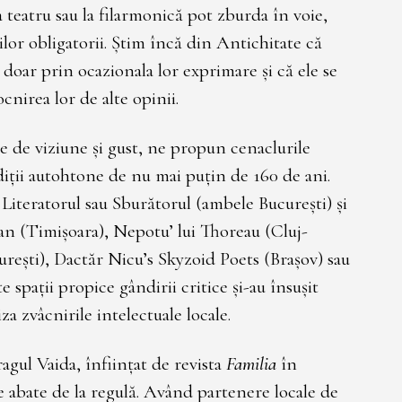
a teatru sau la filarmonică pot zburda în voie,
ilor obligatorii. Știm încă din Antichitate că
doar prin ocazionala lor exprimare și că ele se
cnirea lor de alte opinii.
e de viziune și gust, ne propun cenaclurile
diții autohtone de nu mai puțin de 160 de ani.
 Literatorul sau Sburătorul (ambele București) și
n (Timișoara), Nepotu’ lui Thoreau (Cluj-
urești), Dactăr Nicu’s Skyzoid Poets (Brașov) sau
 spații propice gândirii critice și-au însușit
a zvâcnirile intelectuale locale.
agul Vaida, înființat de revista
Familia
în
se abate de la regulă. Având partenere locale de