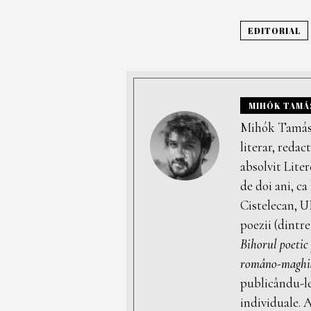
EDITORIAL
MIHÓK TAMÁ
Mihók Tamás (
literar, redac
absolvit Lite
de doi ani, ca
Cistelecan, 
poezii (dintre
Bihorul poetic 
româno-maghi
publicându-le
individuale. A