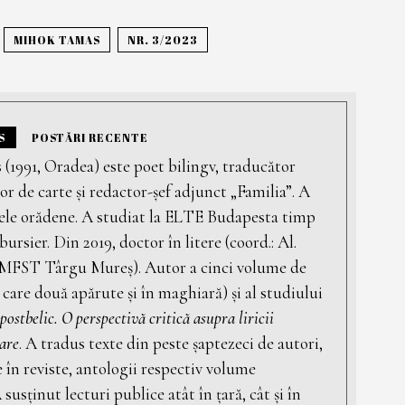
MIHOK TAMAS
NR. 3/2023
S
POSTĂRI RECENTE
1991, Oradea) este poet bilingv, traducător
tor de carte și redactor-șef adjunct „Familia”. A
rele orădene. A studiat la ELTE Budapesta timp
 bursier. Din 2019, doctor în litere (coord.: Al.
UMFST Târgu Mureș). Autor a cinci volume de
 care două apărute și în maghiară) și al studiului
postbelic. O perspectivă critică asupra liricii
are
. A tradus texte din peste șaptezeci de autori,
 în reviste, antologii respectiv volume
 susținut lecturi publice atât în țară, cât și în