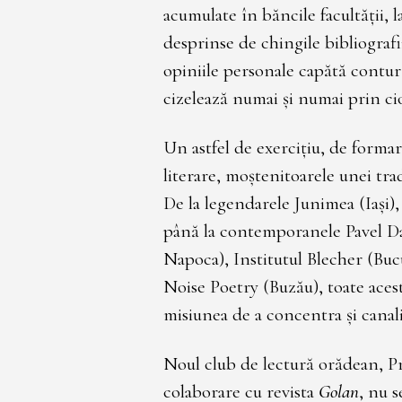
acumulate în băncile facultății, l
desprinse de chingile bibliografi
opiniile personale capătă contur 
cizelează numai și numai prin cio
Un astfel de exercițiu, de formar
literare, moștenitoarele unei tra
De la legendarele Junimea (Iași),
până la contemporanele Pavel Da
Napoca), Institutul Blecher (Buc
Noise Poetry (Buzău), toate aceste
misiunea de a concentra și canaliz
Noul club de lectură orădean, Pr
colaborare cu revista
Golan
, nu 