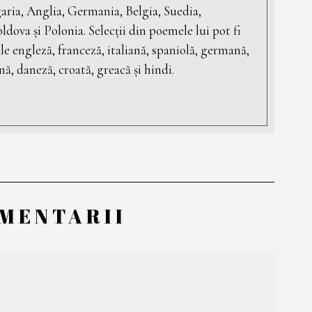
aria, Anglia, Germania, Belgia, Suedia,
dova și Polonia. Selecții din poemele lui pot fi
ile engleză, franceză, italiană, spaniolă, germană,
ă, daneză, croată, greacă și hindi.
MENTARII