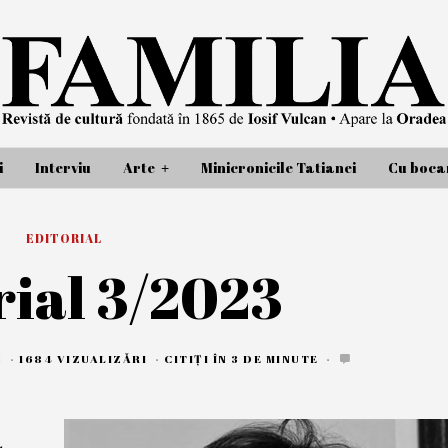
i
Interviu
Arte
Minicronicile Tatianei
Cu bocan
EDITORIAL
rial 3/2023
3
5
1684 VIZUALIZĂRI
CITIȚI ÎN 3 DE MINUTE
I
U
N
I
E