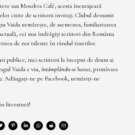
tere sau Moszkva Café, acesta încurajează
lor citite de scriitorii invitați. Clubul denumit
giu Vaida urmărește, de asemenea, familiarizarea
 actuală, cei mai îndrăgiți scriitori din România
irea de noi talente în rândul tinerilor.
uri publice, nici scriitorii la început de drum ai
agul Vaida e viu,
întâmplându-se
lunar, primăvara
 12. Adăugați-ne pe Facebook, urmăriți-ne
n literatură!