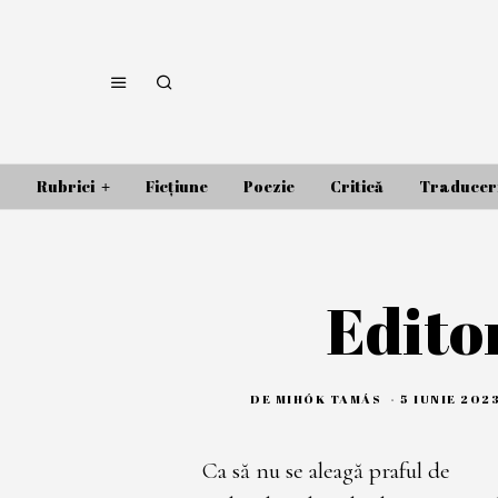
Rubrici
Ficțiune
Poezie
Critică
Traducer
Edito
DE
MIHÓK TAMÁS
5 IUNIE 202
Ca să nu se aleagă praful de