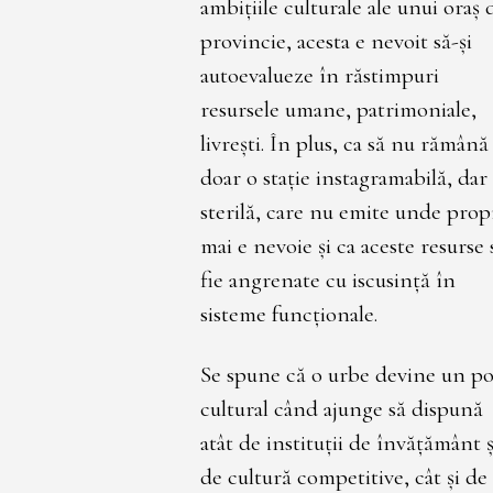
ambițiile culturale ale unui oraș 
provincie, acesta e nevoit să-și
autoevalueze în răstimpuri
resursele umane, patrimoniale,
livrești. În plus, ca să nu rămână
doar o stație instagramabilă, dar
sterilă, care nu emite unde propr
mai e nevoie și ca aceste resurse 
fie angrenate cu iscusință în
sisteme funcționale.
Se spune că o urbe devine un po
cultural când ajunge să dispună
atât de instituții de învățământ ș
de cultură competitive, cât și d