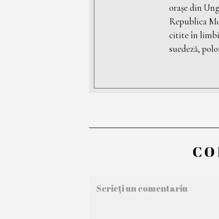
orașe din Ung
Republica Mol
citite în limb
suedeză, polon
CO