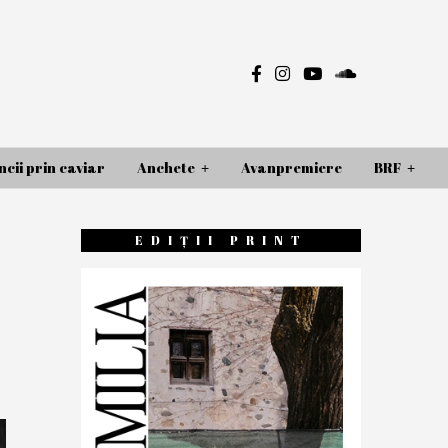
cii prin caviar
Anchete
Avanpremiere
BRF
EDIȚII PRINT