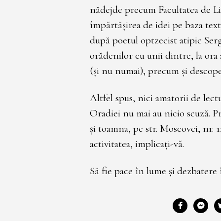
nădejde precum Facultatea de Li
împărtășirea de idei pe baza texte
după poetul optzecist atipic Ser
orădenilor cu unii dintre, la ora
(și nu numai), precum și descoper
Altfel spus, nici amatorii de lect
Oradiei nu mai au nicio scuză. Pr
și toamna, pe str. Moscovei, nr.
activitatea, implicați-vă.
Să fie pace în lume și dezbatere î