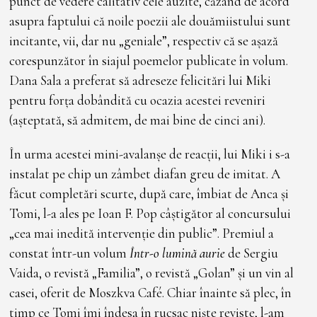
punct de vedere calitativ cele auzite, căzând de acord
asupra faptului că noile poezii ale douămiistului sunt
incitante, vii, dar nu „geniale”, respectiv că se așază
corespunzător în siajul poemelor publicate în volum.
Dana Sala a preferat să adreseze felicitări lui Miki
pentru forța dobândită cu ocazia acestei reveniri
(așteptată, să admitem, de mai bine de cinci ani).
În urma acestei mini-avalanșe de reacții, lui Miki i s-a
instalat pe chip un zâmbet diafan greu de imitat. A
făcut completări scurte, după care, îmbiat de Anca și
Tomi, l-a ales pe Ioan F. Pop câștigător al concursului
„cea mai inedită intervenție din public”. Premiul a
constat într-un volum
Într-o lumină aurie
de Sergiu
Vaida, o revistă „Familia”, o revistă „Golan” și un vin al
casei, oferit de Moszkva Café. Chiar înainte să plec, în
timp ce Tomi îmi îndesa în rucsac niște reviste, l-am