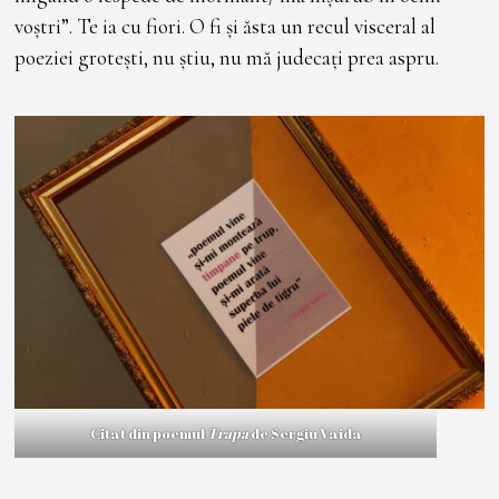
voștri”. Te ia cu fiori. O fi și ăsta un recul visceral al
poeziei grotești, nu știu, nu mă judecați prea aspru.
Citat din poemul
Trapa
de Sergiu Vaida