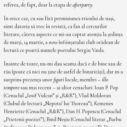
referea, de fapt, doar la etapa de
afterparty
.
În orice caz, cu sau fără permisiunea trioului de nași,
simt datoria să trec în revistă, ca fan al cercurilor
literare, câteva aspecte ce mi-au captat atenția la ședința
de marți, 14 martie, a nou-înființatului club orădean de
lectură ce poartă numele poetului Sergiu Vaida.
Înainte de toate, nu-mi dau seama dacă e de bine sau de
rău (poate că nici nu ține de astfel de binarități), dar m-a
surprins prezența unor
figuri
locale, membri –
illo
tempore
sau mai recent – ai altor cenacluri: Ioan F. Pop
(Cenaclul „Iosif Vulcan” și „R&R”), Vlad Moldovan
(Clubul de lectură „Nepotu’ lui Thoreau”), Kemenes
Henriette (Cenaclul „R&R”), Dan H. Popescu (Cenaclul
„Prietenii poeziei”), Emil Neșiu (Cenaclul literar „Barbu