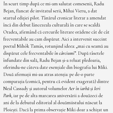
În scurt timp după ce mi-am salutat comesenii, Radu
Bejan, flancat de invitatul serii, Mihai Vieru, a dat
startul ediției pilot. Tânărul cronicar literar a amendat
încă din debut lâncezeala culturală în care se scaldă
Oradea, afirmând că cercurile literare orădene cât de cât
frecventabile au cam dispărut. Aici a intervenit succint
poetul Mihók Tamás, rotunjind ideea: „mai cu seamă au
dispărut cele frecventabile
în cârciumi
”. După râsetele
înfundate din sală, Radu Bejan și-a reluat pledoaria,
oferindu-ne câteva date esențiale din biografia lui Miki.
Două afirmații mi-au atras atenția: pe de-o parte
comparația (comică, pentru că evident exagerată) dintre
Neal Cassady și autorul volumelor
Aer în iarbă
și
Ieri
Park
, iar pe de alta marcarea aniversării a douăzeci de
ani de la debutul editorial al douămiistului născut la
Ploiești. Dacă la prima observație Miki doar a schițat un