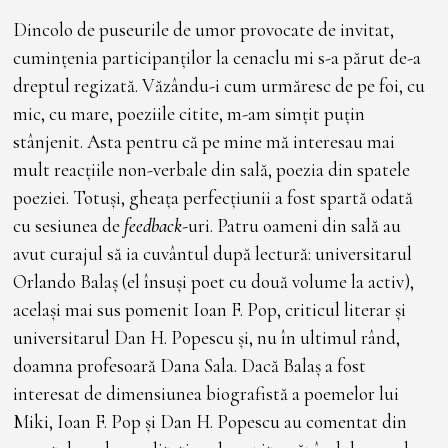
Dincolo de puseurile de umor provocate de invitat,
cumințenia participanților la cenaclu mi s-a părut de-a
dreptul regizată. Văzându-i cum urmăresc de pe foi, cu
mic, cu mare, poeziile citite, m-am simțit puțin
stânjenit. Asta pentru că pe mine mă interesau mai
mult reacțiile non-verbale din sală, poezia din spatele
poeziei. Totuși, gheața perfecțiunii a fost spartă odată
cu sesiunea de
feedback
-uri. Patru oameni din sală au
avut curajul să ia cuvântul după lectură: universitarul
Orlando Balaș (el însuși poet cu două volume la activ),
același mai sus pomenit Ioan F. Pop, criticul literar și
universitarul Dan H. Popescu și, nu în ultimul rând,
doamna profesoară Dana Sala. Dacă Balaș a fost
interesat de dimensiunea biografistă a poemelor lui
Miki, Ioan F. Pop și Dan H. Popescu au comentat din