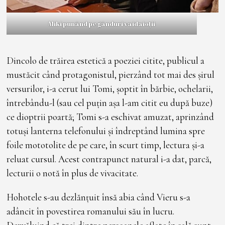
Miki punând pe gânduri vaidaioții
Dincolo de trăirea estetică a poeziei citite, publicul a
mustăcit când protagonistul, pierzând tot mai des șirul
versurilor, i-a cerut lui Tomi, șoptit în bărbie, ochelarii,
întrebându-l (sau cel puțin așa l-am citit eu după buze)
ce dioptrii poartă; Tomi s-a eschivat amuzat, aprinzând
totuși lanterna telefonului și îndreptând lumina spre
foile mototolite de pe care, în scurt timp, lectura și-a
reluat cursul. Acest contrapunct natural i-a dat, parcă,
lecturii o notă în plus de vivacitate.
Hohotele s-au dezlănțuit însă abia când Vieru s-a
adâncit în povestirea romanului său în lucru.