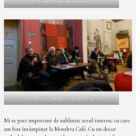
Ioan F. Pop la microfon
Verdictul criticului literar Dan H. Popescu
Mi se pare important de subliniat aerul tineresc cu care
am fost întâmpinat la Moszkva Café. Cu un decor