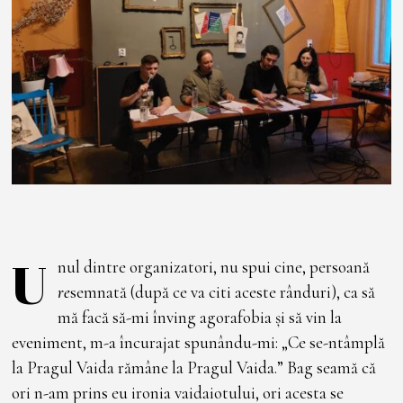
0
2
3
U
nul dintre organizatori, nu spui cine, persoană
re
semnată (după ce va citi aceste rânduri), ca să
mă facă să-mi înving agorafobia și să vin la
eveniment, m-a încurajat spunându-mi: „Ce se-ntâmplă
la Pragul Vaida rămâne la Pragul Vaida.” Bag seamă că
ori n-am prins eu ironia vaidaiotului, ori acesta se