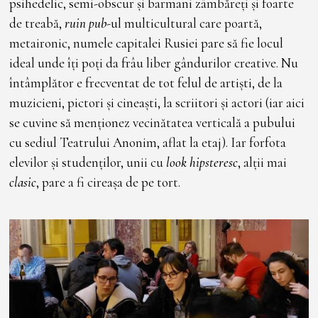
psihedelic, semi-obscur și barmani zâmbăreți și foarte
de treabă,
ruin pub
-ul multicultural care poartă,
metaironic, numele capitalei Rusiei pare să fie locul
ideal unde îți poți da frâu liber gândurilor creative. Nu
întâmplător e frecventat de tot felul de artiști, de la
muzicieni, pictori și cineaști, la scriitori și actori (iar aici
se cuvine să menționez vecinătatea verticală a pubului
cu sediul Teatrului Anonim, aflat la etaj). Iar forfota
elevilor și studenților, unii cu
look
hipsteresc
, alții mai
clasic
, pare a fi cireașa de pe tort.