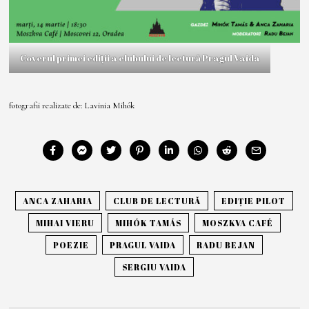
Coverul primei ediții a clubului de lectură Pragul Vaida
fotografii realizate de: Lavinia Mihók
ANCA ZAHARIA
CLUB DE LECTURĂ
EDIȚIE PILOT
MIHAI VIERU
MIHÓK TAMÁS
MOSZKVA CAFÉ
POEZIE
PRAGUL VAIDA
RADU BEJAN
SERGIU VAIDA