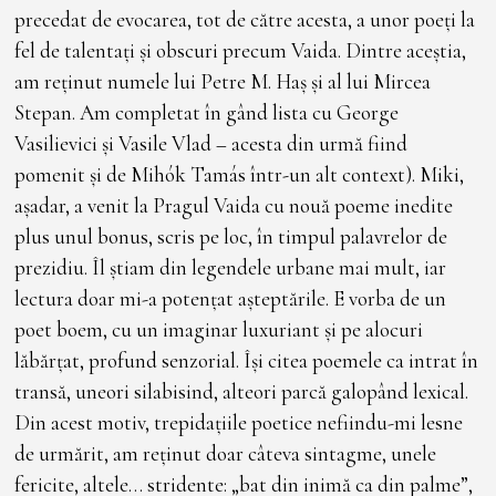
precedat de evocarea, tot de către acesta, a unor poeți la
fel de talentați și obscuri precum Vaida. Dintre aceștia,
am reținut numele lui Petre M. Haș și al lui Mircea
Stepan. Am completat în gând lista cu George
Vasilievici și Vasile Vlad – acesta din urmă fiind
pomenit și de Mihók Tamás într-un alt context). Miki,
așadar, a venit la Pragul Vaida cu nouă poeme inedite
plus unul bonus, scris pe loc, în timpul palavrelor de
prezidiu. Îl știam din legendele urbane mai mult, iar
lectura doar mi-a potențat așteptările. E vorba de un
poet boem, cu un imaginar luxuriant și pe alocuri
lăbărțat, profund senzorial. Își citea poemele ca intrat în
transă, uneori silabisind, alteori parcă galopând lexical.
Din acest motiv, trepidațiile poetice nefiindu-mi lesne
de urmărit, am reținut doar câteva sintagme, unele
fericite, altele… stridente: „bat din inimă ca din palme”,