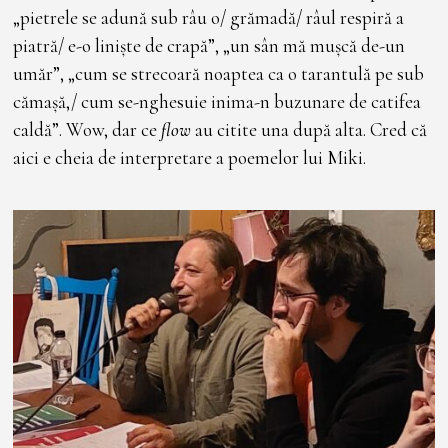
„pietrele se adună sub râu o/ grămadă/ râul respiră a
piatră/ e-o liniște de crapă”, „un sân mă mușcă de-un
umăr”, „cum se strecoară noaptea ca o tarantulă pe sub
cămașă,/ cum se-nghesuie inima-n buzunare de catifea
caldă”. Wow, dar ce
flow
au citite una după alta. Cred că
aici e cheia de interpretare a poemelor lui Miki.