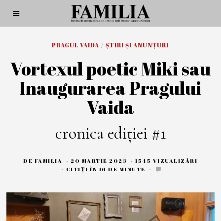
PRAGUL VAIDA
/
ȘTIRI ȘI ANUNȚURI
Vortexul poetic Miki sau
Inaugurarea Pragului
Vaida
cronica ediției #1
DE
FAMILIA
20 MARTIE 2023
2
1545 VIZUALIZĂRI
2
CITIȚI ÎN 16 DE MINUTE
M
A
R
T
I
E
2