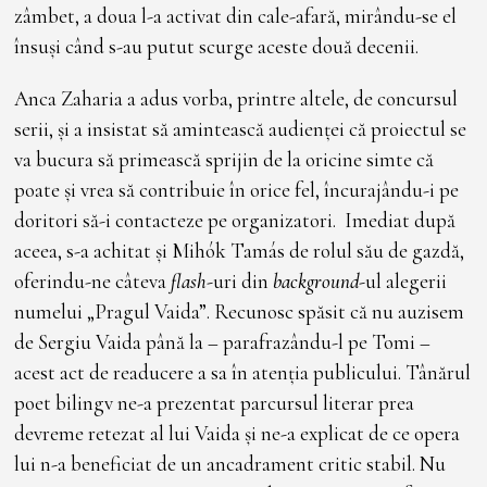
zâmbet, a doua l-a activat din cale-afară, mirându-se el
însuși când s-au putut scurge aceste două decenii.
Anca Zaharia a adus vorba, printre altele, de concursul
serii, și a insistat să amintească audienței că proiectul se
va bucura să primească sprijin de la oricine simte că
poate și vrea să contribuie în orice fel, încurajându-i pe
doritori să-i contacteze pe organizatori. Imediat după
aceea, s-a achitat și Mihók Tamás de rolul său de gazdă,
oferindu-ne câteva
flash
-uri din
background
-ul alegerii
numelui „Pragul Vaida”. Recunosc spăsit că nu auzisem
de Sergiu Vaida până la – parafrazându-l pe Tomi –
acest act de readucere a sa în atenția publicului. Tânărul
poet bilingv ne-a prezentat parcursul literar prea
devreme retezat al lui Vaida și ne-a explicat de ce opera
lui n-a beneficiat de un ancadrament critic stabil. Nu