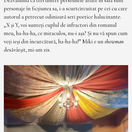
Dezvăluind că trei dintre persoanele aflate în sală sunt
personaje în ficțiunea sa, i-a scurtcircuitat pe cei cu care
autorul a petrecut odinioară seri poetice halucinante.
„X și Y, voi sunteți cuplul de infractori din romanul
meu, ha-ha-ha, ce miraculos, nu-i așa? Și nu vă spun cum
veți ieși din încurcătură, ha-ha-ha!” Miki e un
showman
desăvârșit, mi-am zis.