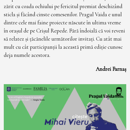
zărit cu coada ochiului pe fericitul premiat deschizând
sticla și făcând cinste comesenilor. Pragul Vaida e unul
dintre cele mai faine proiecte născute în ultima vreme
în orașul de pe Crișul Repede. Fără îndoială că voi reveni
să relatez și țăcănelile următorilor invitați. Cu atât mai
mult cu cât participanții la această primă ediție cunosc
deja numele acestora.
Andrei Farnaș