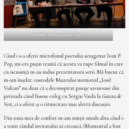
Din
Într-o lumină aurie
citire
Când i s-a oferit microfonul poetului sexagenar Ioan F.
Pop, mi-era puțin teamă că acesta va rupe filmul în care
cu iscusință m-au indus prezentatorii serii. Mă bucur că
m-am înșelat: custodele Muzeului memorial „Iosif
Vulcan” nu doar că a deconspirat pasaje savuroase din
perioada când fusese coleg cu Sergiu Vaida la
Gazeta de
Vest
, ci a oferit și o ritmicitate mai alertă discuției.
Din zona mea de confort m-am simțit smuls abia când i-
a venit rândul invitatului să citească. (Momentul a fost