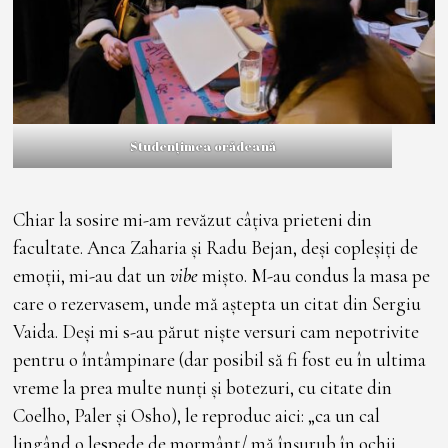
Studențimea orădeană
Chiar la sosire mi-am revăzut câțiva prieteni din
facultate. Anca Zaharia și Radu Bejan, deși copleșiți de
emoții, mi-au dat un
vibe
mișto. M-au condus la masa pe
care o rezervasem, unde mă aștepta un citat din Sergiu
Vaida. Deși mi s-au părut niște versuri cam nepotrivite
pentru o întâmpinare (dar posibil să fi fost eu în ultima
vreme la prea multe nunți și botezuri, cu citate din
Coelho, Paler și Osho), le reproduc aici: „ca un cal
lingând o lespede de mormânt/ mă înșurub în ochii