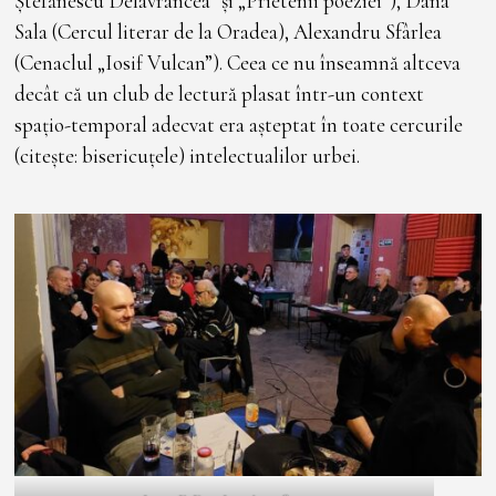
Ștefănescu Delavrancea” și „Prietenii poeziei”), Dana
Sala (Cercul literar de la Oradea), Alexandru Sfârlea
(Cenaclul „Iosif Vulcan”). Ceea ce nu înseamnă altceva
decât că un club de lectură plasat într-un context
spațio-temporal adecvat era așteptat în toate cercurile
(citește: bisericuțele) intelectualilor urbei.