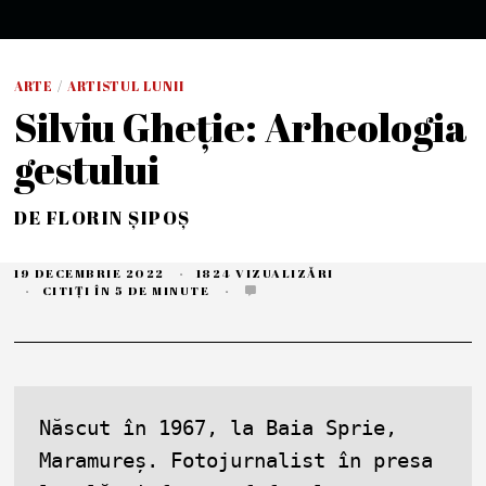
ARTE
/
ARTISTUL LUNII
Silviu Gheție: Arheologia
gestului
DE
FLORIN ȘIPOȘ
19 DECEMBRIE 2022
2
1824 VIZUALIZĂRI
5
CITIȚI ÎN 5 DE MINUTE
D
E
C
E
M
B
R
I
Născut în 1967, la Baia Sprie, 
E
2
Maramureș. Fotojurnalist în presa 
0
2