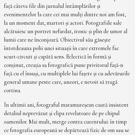
față câteva file din jurnalul întâmplărilor și
evenimentelor la care cei mai mulți dintre noi am fost,
la un moment dat, martori și actori. Fotografiile sale
alcătuiesc un portret nefardat, ironic și plin de umor al
lumii care ne înconjoară. Obiectivul său găsește
întotdeauna polii unei situații în care extremele fac
scurt-circuit și capătă sens. Eclectică în formă și
conținut, creația sa fotografică pune privitorul față-n
față cu el însuși, cu multiplele lui fațete și cu adevărurile
general umane peste care, uneori, e nevoit să tragă
cortina.
În ultimii ani, fotograful maramureșean caută insistent
detaliul neprevăzut și clipa revelatoare de pe chipul
oamenilor. Mai mult, merge contra curentului: în timp
ce fotografia europeană se depărtează fizic de om sau se