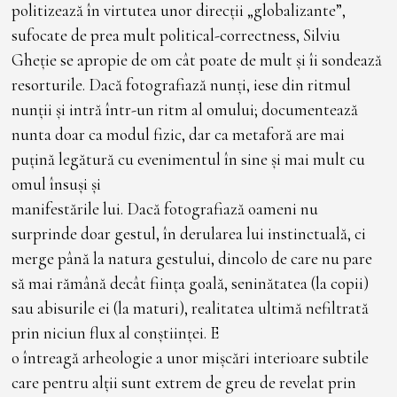
politizează în virtutea unor direcții „globalizante”,
sufocate de prea mult political-correctness, Silviu
Gheție se apropie de om cât poate de mult și îi sondează
resorturile. Dacă fotografiază nunți, iese din ritmul
nunții și intră într-un ritm al omului; documentează
nunta doar ca modul fizic, dar ca metaforă are mai
puțină legătură cu evenimentul în sine și mai mult cu
omul însuși și
manifestările lui. Dacă fotografiază oameni nu
surprinde doar gestul, în derularea lui instinctuală, ci
merge până la natura gestului, dincolo de care nu pare
să mai rămână decât ființa goală, seninătatea (la copii)
sau abisurile ei (la maturi), realitatea ultimă nefiltrată
prin niciun flux al conștiinței. E
o întreagă arheologie a unor mișcări interioare subtile
care pentru alții sunt extrem de greu de revelat prin