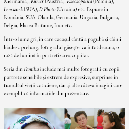
(Germania),
Kurier
(Austria),
Rzeczopolita
(Polonia),
Lenswork
(SUA),
D Photo
(Ucraina) etc. Expune în
România, SUA, Olanda, Germania, Ungaria, Bulgaria,
Belgia, Marea Britanie, Iran etc.
Într-o lume gri, în care cocoșul cântă a pagubă și câinii
hăulesc prelung, fotograful găsește, ca întotdeauna, o
rază de lumină în portretizarea copiilor.
Seria din
Familia
include mai multe fotografii cu copii,
portrete sensibile și extrem de expresive, surprinse în
tumultul vieții cotidiene, dar și alte câteva imagini care
exemplifică informațiile din prezentare.