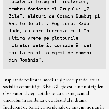
locală și fotograf freelancer, 
2
membru fondator al Grupului „7 
Zile”, alături de Cosmin Bumbuț și 
Vasile Dorolți. Regizorul Radu 
Jude, cu care lucrează mult în 
ultima vreme pe platourile 
filmelor sale îl consideră „cel 
mai talentat fotograf de oameni 
din România”.
Inspirat de realitatea imediată și preocupat de latura
socială a comunității, Silviu Gheție este un fin și vigilent
observator al vieții cotidiene, cu un simț acut al
umorului, în combinație cu absurdul și drama.
Indiferent de tematică, seriile sale de imagini ne pun în