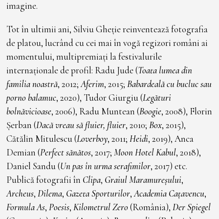
imagine.
Tot în ultimii ani, Silviu Gheție reinventează fotografia
de platou, lucrând cu cei mai în vogă regizori români ai
momentului, multipremiați la festivalurile
internaționale de profil: Radu Jude (
Toata lumea din
familia noastră
, 2012;
Aferim
, 2015;
Babardeală cu bucluc sau
porno balamuc
, 2020), Tudor Giurgiu (
Legături
bolnăvicioase
, 2006), Radu Muntean (
Boogie
, 2008), Florin
Șerban (
Dacă vreau să fluier, fluier
, 2010;
Box
, 2015),
Cătălin Mitulescu (
Loverboy
, 2011;
Heidi
, 2019), Anca
Demian (
Perfect sănătos
, 2017;
Moon Hotel Kabul
, 2018),
Daniel Sandu (
Un pas în urma serafimilor
, 2017) etc.
Publică fotografii în
Clipa
,
Graiul Maramureșului
,
Archeus
,
Dilema
,
Gazeta Sporturilor
,
Academia Cațavencu
,
Formula As
,
Poesis
,
Kilometrul Zero
(România),
Der Spiegel