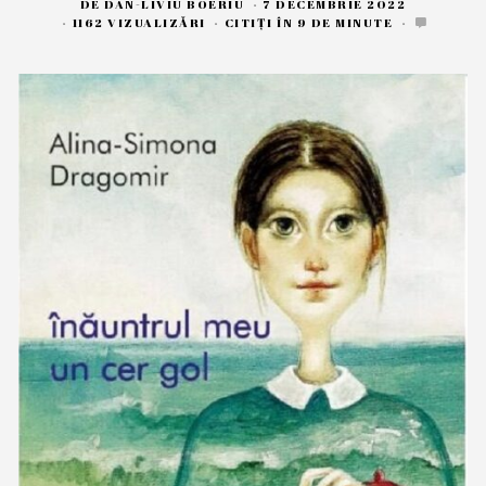
DE
DAN-LIVIU BOERIU
7 DECEMBRIE 2022
7
D
1162 VIZUALIZĂRI
CITIȚI ÎN 9 DE MINUTE
E
C
E
M
B
R
I
E
2
0
2
2