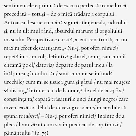
sentimentele e primită de
ea
cu o perfectă ironie lirică,
precedată – totuși – de o mică trădare a corpului.
Autoarea descrie cu mână sigură stânjeneala, ridicolul
și, nu în ultimul rând, absurdul mărunt al orgoliului
masculin. Perspectiva e curată, atent construită, cu un
maxim efect descătușant: „- Nu-ți pot oferi nimic!/
repetă într-un colț definitiv/ gabriel, ionuț, sau cum îl
cheamă pe el/ datoria/ departe de patul meu./ la
înălțimea gândului tău/ simt cum mi se înfundă
urechile/ cum mi se usucă gura și gâtul./ nu mai reușesc
să disting/ întunericul de la ora 17/ de cel de la 23 fix./
conștiința ta/ capătă trăsăturile unei dungi negre/ care
inventează tot felul de dovezi grosolane/ incapabile să
spună
te iubesc!
/ – Nu-ți pot oferi nimic!/ Înainte de a
pleca/ l-am văzut cum s-a împiedicat de toți timizii/
pământului.” (p. 75)