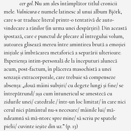
cer gol
. Nu am ales întâmplător titlul cronicii
mele.
Vulnicura
e numele latinesc al unui album Björk,
care s-ar traduce literal printr-o tentativă de auto-
vindecare a rănilor (în urma unei despărțiri). Din această
ipostază, care e punctul de plecare al întregului volum,
autoarea glisează mereu între amintirea brută a emoției
inițiale și îmbrăcarea metaforică a separării ulterioare.
Experiența intim-personală de la începuturi alunecă
acum, post-factum, în plăcerea masochistă a unei
senzații extracorporale, care trebuie să compenseze
absența: „două mâini subțiri/ cu degete lungi și fine/ se
întrepătrund/ așa cum întunericul se amestecă cu
zidurile unei/ catedrale./ într-un loc limitat/ în care nici
cerul nici pământul nu-s necesare/ mâinile lui/ mă-
ndeamnă să mă-ntorc spre mine/ să scriu pe spatele
pielii/ cuvinte ieșite din uz.” (p. 13)