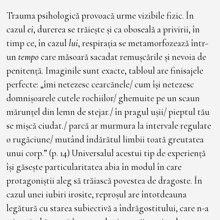
Trauma psihologică provoacă urme vizibile fizic. În
cazul
ei
, durerea se trăiește și ca oboseală a privirii, în
timp ce, în cazul
lui
, respirația se metamorfozează într-
un
tempo
care măsoară sacadat remușcările și nevoia de
penitență. Imaginile sunt exacte, tabloul are finisajele
perfecte: „îmi netezesc cearcănele/ cum își netezesc
domnișoarele cutele rochiilor/ ghemuite pe un scaun
mărunțel din lemn de stejar./ în pragul ușii/ pieptul tău
se mișcă ciudat./ parcă ar murmura la intervale regulate
o rugăciune/ mutând îndărătul limbii toată greutatea
unui corp.” (p. 14) Universalul acestui tip de experiență
își găsește particularitatea abia în modul în care
protagoniștii aleg să trăiască povestea de dragoste. În
cazul unei iubiri irosite, reproșul are întotdeauna
legătură cu starea subiectivă a îndrăgostitului, care n-a