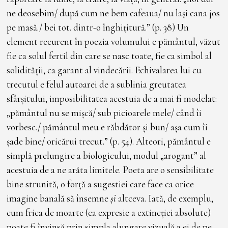
ne deosebim/ după cum ne bem cafeaua/ nu lași cana jos
pe masă./ bei tot. dintr-o înghițitură.” (p. 38) Un
element recurent în poezia volumului e pământul, văzut
fie ca solul fertil din care se nasc toate, fie ca simbol al
solidității, ca garant al vindecării. Echivalarea lui cu
trecutul e felul autoarei de a sublinia greutatea
sfârșitului, imposibilitatea acestuia de a mai fi modelat:
„pământul nu se mișcă/ sub picioarele mele/ când îi
vorbesc./ pământul meu e răbdător și bun/ așa cum îi
șade bine/ oricărui trecut.” (p. 54). Alteori, pământul e
simplă prelungire a biologicului, modul „arogant” al
acestuia de a ne arăta limitele. Poeta are o sensibilitate
bine strunită, o forță a sugestiei care face ca orice
imagine banală să însemne
și
altceva. Iată, de exemplu,
cum frica de moarte (ca expresie a extincției absolute)
poate fi învinsă prin simpla alungare vizuală a ei de pe