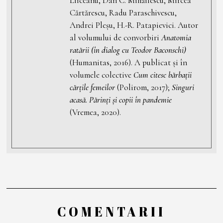
Liiceanu, Dan C. Mihăilescu, Mircea
Cărtărescu, Radu Paraschivescu,
Andrei Pleșu, H.-R. Patapievici. Autor
al volumului de convorbiri
Anatomia
ratării (în dialog cu Teodor Baconschi)
(Humanitas, 2016). A publicat și în
volumele colective
Cum citesc bărbații
cărțile femeilor
(Polirom, 2017);
Singuri
acasă. Părinți și copii în pandemie
(Vremea, 2020).
COMENTARII