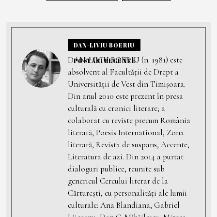
DAN-LIVIU BOERIU
DAN-LIVIU BOERIU (n. 1981) este
POSTĂRI RECENTE
absolvent al Facultății de Drept a
Universității de Vest din Timișoara.
Din anul 2010 este prezent în presa
culturală cu cronici literare; a
colaborat cu reviste precum România
literară, Poesis International, Zona
literară, Revista de suspans, Accente,
Literatura de azi. Din 2014 a purtat
dialoguri publice, reunite sub
genericul Cercului literar de la
Cărturești, cu personalități ale lumii
culturale: Ana Blandiana, Gabriel