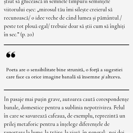
știut să ghicească în semnele timpurii semințele
viitorului eșec: „mirosul tău îmi silește creierul să
recunoască/ o idee veche de când lumea și pământul./
peste tot plouă egal/ trebuie doar să știi cum să înghiți
în sec.” (p. 20)
Poeta are o sensibilitate bine strunită, o forță a sugestiei
care face ca orice imagine banală să însemne
și
altceva.
În pasaje mai puțin grave, autoarea caută corespondențe
banale, domestice pentru a sublinia nepotrivirea. Felul
în care se savurează cafeaua, de exemplu, reprezintă un
prilej metaforic pentru a înțelege diferențele de
raportare la lume, la trăire, la viață, în general: „noi doi