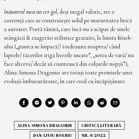
înăuntrul meu un cer gol,
deși inegal valoric, are o
coerență care se construiește solid pe maturitatea lirică
a autoarei. Poetă tânără, care încă nu a scăpat de unele
stângăcii & exagerări stilistice gratuite, la limita
kitsch
-
ului („panica se împacă// totdeauna noaptea/ când
laptele/ tăcerilor irigă livezile uscate”, „setea de vară/ nu
face altceva/ decât să ciuntească din colțurile nopții”),
Alina-Simona Dragomir are totuși toate premisele unei
evoluții îmbucurătoare, în care cred cu încăpățânare.
ALINA-SIMONA DRAGOMIR
CRITICĂ LITERARĂ
DAN-LIVIU BOERIU
NR. 9/2022