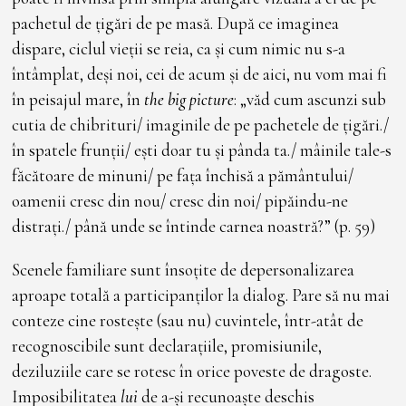
pachetul de țigări de pe masă. După ce imaginea
dispare, ciclul vieții se reia, ca și cum nimic nu s-a
întâmplat, deși noi, cei de acum și de aici, nu vom mai fi
în peisajul mare, în
the big picture
: „văd cum ascunzi sub
cutia de chibrituri/ imaginile de pe pachetele de țigări./
în spatele frunții/ ești doar tu și pânda ta./ mâinile tale-s
făcătoare de minuni/ pe fața închisă a pământului/
oamenii cresc din nou/ cresc din noi/ pipăindu-ne
distrați./ până unde se întinde carnea noastră?” (p. 59)
Scenele familiare sunt însoțite de depersonalizarea
aproape totală a participanților la dialog. Pare să nu mai
conteze cine rostește (sau nu) cuvintele, într-atât de
recognoscibile sunt declarațiile, promisiunile,
deziluziile care se rotesc în orice poveste de dragoste.
Imposibilitatea
lui
de a-și recunoaște deschis