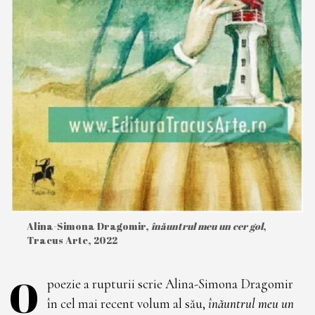
Alina-Simona Dragomir,
înăuntrul meu un cer gol
,
Tracus Arte, 2022
O
poezie a rupturii scrie Alina-Simona Dragomir
în cel mai recent volum al său,
înăuntrul meu un