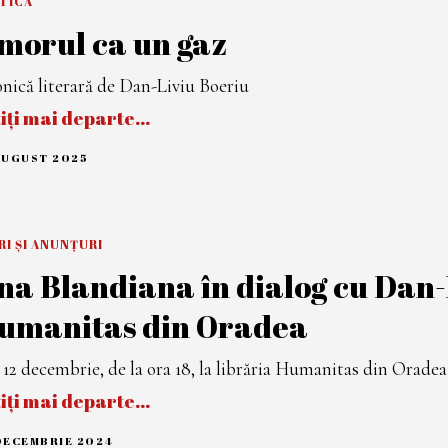
ITICĂ
M
B
morul ca un gaz
R
I
E
2
nică literară de Dan-Liviu Boeriu
0
2
tiți mai departe…
5
AUGUST 2025
3
1
A
U
G
U
RI ȘI ANUNȚURI
S
T
na Blandiana în dialog cu Dan-L
2
0
2
umanitas din Oradea
5
, 12 decembrie, de la ora 18, la librăria Humanitas din Oradea
tiți mai departe…
DECEMBRIE 2024
1