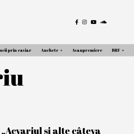
cii prin caviar
Anchete
Avanpremiere
BRF
riu
Acvariul și alte câteva