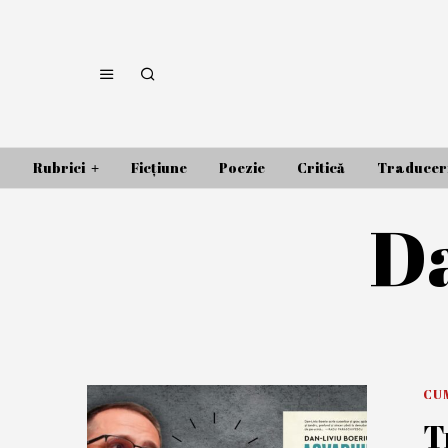
Rubrici
Ficțiune
Poezie
Critică
Traducer
Da
CU
T