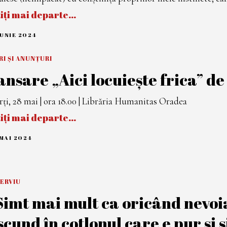
tiți mai departe…
IUNIE 2024
1
8
I
U
RI ȘI ANUNȚURI
N
ansare „Aici locuiește frica” d
I
E
2
0
ți, 28 mai | ora 18.00 | Librăria Humanitas Oradea
2
4
tiți mai departe…
MAI 2024
2
0
M
A
I
2
ERVIU
0
2
Simt mai mult ca oricând nevoia 
4
scund în cotlonul care e pur și