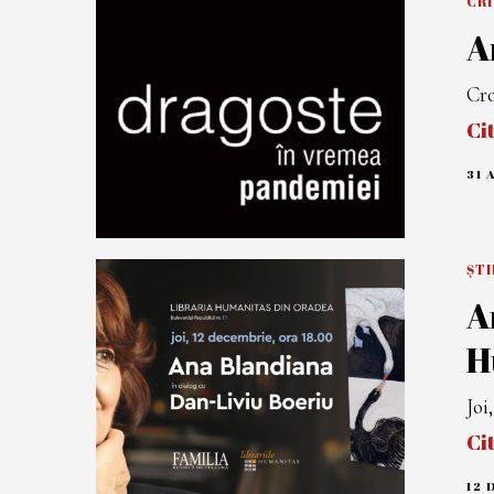
CR
A
Cro
Ci
31 
ȘTI
A
H
Joi
Ci
12 