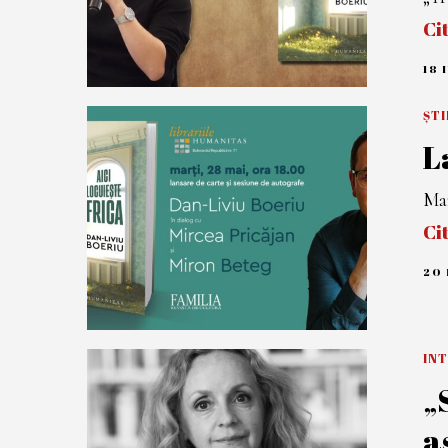
Ci
18 
ȘTI
L
Mar
Ci
20 
INT
„
a