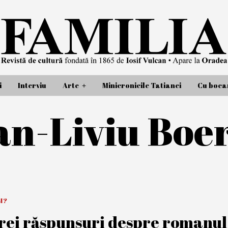
i
Interviu
Arte
Minicronicile Tatianei
Cu bocan
n-Liviu Boe
M?
rei răspunsuri despre romanul „