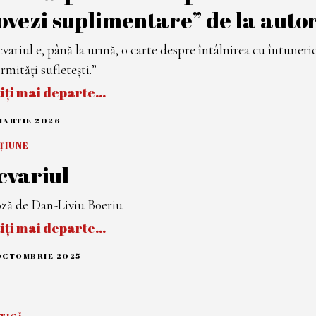
ovezi suplimentare” de la autor
variul e, până la urmă, o carte despre întâlnirea cu întuneri
irmități sufletești.”
tiți mai departe…
MARTIE 2026
1
6
M
ȚIUNE
A
R
cvariul
T
I
E
ză de Dan-Liviu Boeriu
2
0
tiți mai departe…
2
6
OCTOMBRIE 2025
2
0
O
C
T
O