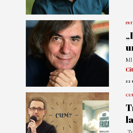
INT
„
u
MI
Ci
22 
CU
T
l
„Tr