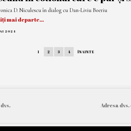
onica D. Niculescu în dialog cu Dan-Liviu Boeriu
tiți mai departe…
AI 2024
1
3
M
A
I
1
2
3
4
ÎNAINTE
2
0
2
4