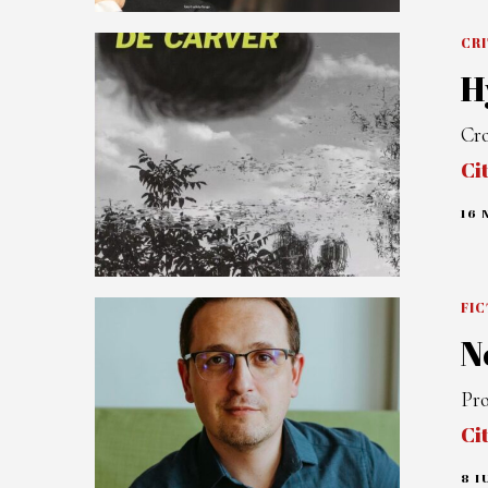
CR
H
Cro
Ci
16 
FIC
N
Pro
Ci
8 I