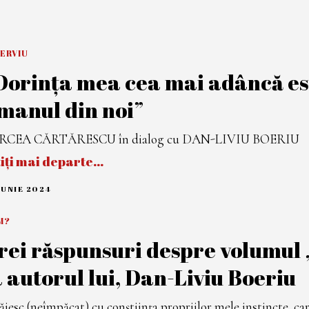
I
U
L
I
E
ERVIU
2
0
Dorința mea cea mai adâncă es
2
4
manul din noi”
RCEA CĂRTĂRESCU în dialog cu DAN-LIVIU BOERIU
tiți mai departe…
IUNIE 2024
2
2
I
U
M?
N
rei răspunsuri despre volumul „
I
E
2
a autorul lui, Dan-Liviu Boeriu
0
2
4
ăiesc (neîmpăcat) cu conștiința propriilor mele instincte, ca