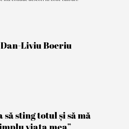
e Dan-Liviu Boeriu
să sting totul și să mă
 simplu viața mea”