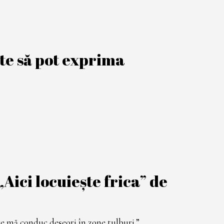
te să pot exprima
Aici locuiește frica” de
re mă conduc deseori în zone tulburi.”