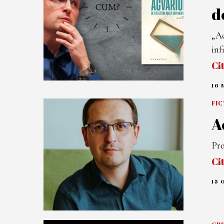
d
„Ac
inf
Ci
16 
FIC
A
Pro
Ci
15 