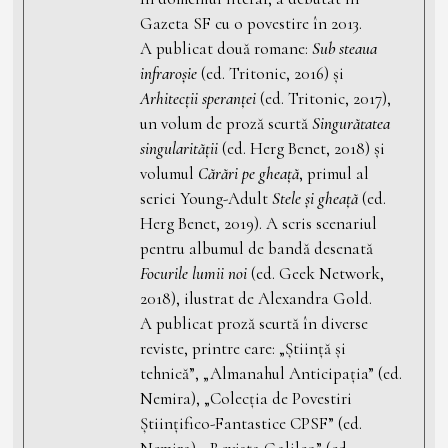
Gazeta SF cu o povestire în 2013.
A publicat două romane:
Sub steaua
infraroșie
(ed. Tritonic, 2016) și
Arhitecții speranței
(ed. Tritonic, 2017),
un volum de proză scurtă
Singurătatea
singularității
(ed. Herg Benet, 2018) și
volumul
Cărări pe gheață
, primul al
seriei Young-Adult
Stele și gheață
(ed.
Herg Benet, 2019). A scris scenariul
pentru albumul de bandă desenată
Focurile lumii noi
(ed. Geek Network,
2018), ilustrat de Alexandra Gold.
A publicat proză scurtă în diverse
reviste, printre care: „Știință și
tehnică”, „Almanahul Anticipația” (ed.
Nemira), „Colecția de Povestiri
Științifico-Fantastice CPSF” (ed.