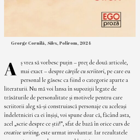
George Cornilă,
Silex
, Polirom, 2024
A
ș vrea să vorbesc puțin – preț de două articole,
mai exact – despre
cărțile cu scriitori
, pe care eu
personal le găsesc ca fiind o categorie aparte a
literaturii. Nu mă voi lansa în supoziții legate de
trăsăturile de personalitate și motivele pentru care
scriitorii aleg să-și construiască personaje cu aceleași
îndeletniciri ca ei înșiși, voi spune doar că, făcând asta,
acel „scrie despre ce știi!”, sfat de bază în orice curs de
creative writing
, este urmat involuntar. Iar rezultatele