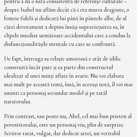
pentru a da o listă consistentă de referințe culturale –
despre Isabel nu aflăm decât că-i era marea dragoste, o
femeie fidelă și dedicată lui până în pânzele albe, de al
cărei devotament a depins însăși supraviețuirea sa, în
clipele imediat următoare accidentului care a condus la
disfuncționalitățile mentale cu care se confruntă.
De fapt, întreaga sa relație amoroasă e atât de idilic
construită încât pare și ea parte din constructul
idealizat al unei minți aflate în avarie. Nu voi elabora
mai mult pe această temă, însă, în aceeași notă, îl voi mai
aminti ca personaj secundar model și pe tatăl
naratorului.
Prin contrast, sau poate nu, Abel, cel mai bun prieten al
povestitorului, este un personaj viu, plin de surprize.
Scriitor ratat, vulgar, dar dedicat artei, un veritabil