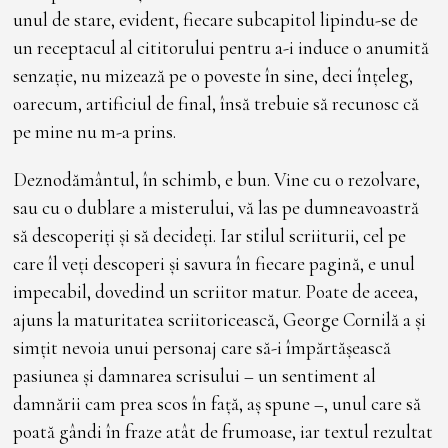
unul de stare, evident, fiecare subcapitol lipindu-se de
un receptacul al cititorului pentru a-i induce o anumită
senzație, nu mizează pe o poveste în sine, deci înțeleg,
oarecum, artificiul de final, însă trebuie să recunosc că
pe mine nu m-a prins.
Deznodământul, în schimb, e bun. Vine cu o rezolvare,
sau cu o dublare a misterului, vă las pe dumneavoastră
să descoperiți și să decideți. Iar stilul scriiturii, cel pe
care îl veți descoperi și savura în fiecare pagină, e unul
impecabil, dovedind un scriitor matur. Poate de aceea,
ajuns la maturitatea scriitoricească, George Cornilă a și
simțit nevoia unui personaj care să-i împărtășească
pasiunea și damnarea scrisului – un sentiment al
damnării cam prea scos în față, aș spune –, unul care să
poată gândi în fraze atât de frumoase, iar textul rezultat