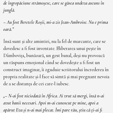
de îngropăciune strămoșesc, care se găsea undeva ascuns în
junglă.
– Au fost Beretele Roșii, mi-a zis Jean-Ambroise. Nu e prima
oară.”
Însă sunt și alte amintiri, nu la fel de marcante, care se
dovedesc a fi fost inventate. Eliberarea unui pește în
Dâmbovița, bunăoară, un gest banal, deși nu provoacă
un răspuns emoțional când se dovedește a fi fost un
construct imaginar, îi zguduie scriitorului încrederea în
propria realitate și-l face să simtă și mai pregnant nevoia
de a se distanța de cei care-l iubesc.
„– N-ai fost niciodată în Africa. Ai vrut să mergi, însă n-ai
avut banii necesari. Apoi m-ai cunoscut pe mine, apoi a
apărut Eva și n-ai mai plecat. Îmi pare rău, știu că ți-ai fi