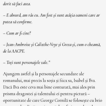
dorit să faci asta.
– E absurd, am râs eu. Am fost și sunt atâția oameni care ar
putea să confirme.
– Cum ar fi cine?
– Jean-Ambroise și Calixthe-Veye și Greta și, cum o cheamă,
de la AACPE.
– Toți sunt personajele tale.”
Ajungem astfel și la personajele secundare ale
romanului, mai precis la soția și fiica sa, Isabel și Eva.
Dacă Eva este ceva mai bine conturată, mai ales prin
prisma dragostei și talentului ei pentru pictură –
oportunitate de care George Cornilă se folosește cu brio