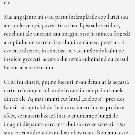
ele.
Mai angajante mi s-au părut întâmplările copilăriei sau
ale adolescenței, povestite cu har. Episoade veridice,
rebeliuni ale tinereții sau imagini arse în mintea fragedă
a copilului de soarele litoralului românesc, pentru a fi
evocate ulterior, în contrast cu vacanțele adultului pe
insulele grecești, acestea din urmă culminând cu ceasul
fatidic al accidentului.
Ca să fiu cinstit, puține lucruri m-au deranjat la această
carte, referințele culturale livrate în calup fiind unele
dintre ele. Aș mai aminti cuvântul „ciclopic”, prea des
folosit, și capitolul de final care, încercând să producă
efect, se materializează într-o enumerație lungă de
imagini disparate care ar trebui să creeze senzații. Dar
sunt prea multe și devin doar obositoare. Romanul este