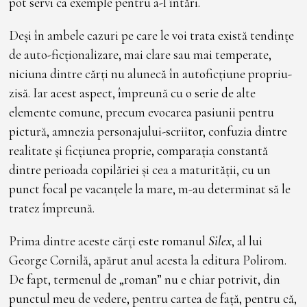
pot servi ca exemple pentru a-l întări.
Deși în ambele cazuri pe care le voi trata există tendințe
de auto-ficționalizare, mai clare sau mai temperate,
niciuna dintre cărți nu alunecă în autoficțiune propriu-
zisă. Iar acest aspect, împreună cu o serie de alte
elemente comune, precum evocarea pasiunii pentru
pictură, amnezia personajului-scriitor, confuzia dintre
realitate și ficțiunea proprie, comparația constantă
dintre perioada copilăriei și cea a maturității, cu un
punct focal pe vacanțele la mare, m-au determinat să le
tratez împreună.
Prima dintre aceste cărți este romanul
Silex
, al lui
George Cornilă, apărut anul acesta la editura Polirom.
De fapt, termenul de „roman” nu e chiar potrivit, din
punctul meu de vedere, pentru cartea de față, pentru că,