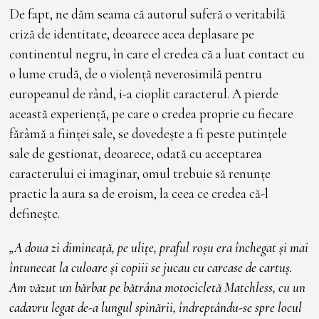
De fapt, ne dăm seama că autorul suferă o veritabilă
criză de identitate, deoarece acea deplasare pe
continentul negru, în care el credea că a luat contact cu
o lume crudă, de o violență neverosimilă pentru
europeanul de rând, i-a cioplit caracterul. A pierde
această experiență, pe care o credea proprie cu fiecare
fărâmă a ființei sale, se dovedește a fi peste putințele
sale de gestionat, deoarece, odată cu acceptarea
caracterului ei imaginar, omul trebuie să renunțe
practic la aura sa de eroism, la ceea ce credea că-l
definește.
„A doua zi dimineață, pe ulițe, praful roșu era închegat și mai
întunecat la culoare și copiii se jucau cu carcase de cartuș.
Am văzut un bărbat pe bătrâna motocicletă Matchless, cu un
cadavru legat de-a lungul spinării, îndreptându-se spre locul