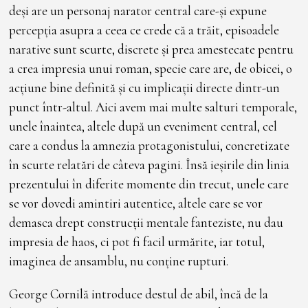
deși are un personaj narator central care-și expune
percepția asupra a ceea ce crede că a trăit, episoadele
narative sunt scurte, discrete și prea amestecate pentru
a crea impresia unui roman, specie care are, de obicei, o
acțiune bine definită și cu implicații directe dintr-un
punct într-altul. Aici avem mai multe salturi temporale,
unele înaintea, altele după un eveniment central, cel
care a condus la amnezia protagonistului, concretizate
în scurte relatări de câteva pagini. Însă ieșirile din linia
prezentului în diferite momente din trecut, unele care
se vor dovedi amintiri autentice, altele care se vor
demasca drept construcții mentale fanteziste, nu dau
impresia de haos, ci pot fi facil urmărite, iar totul,
imaginea de ansamblu, nu conține rupturi.
George Cornilă introduce destul de abil, încă de la