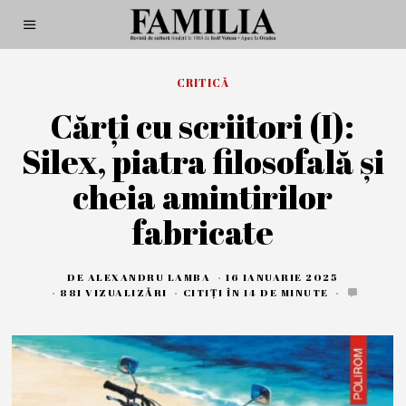
CRITICĂ
Cărți cu scriitori (I):
Silex, piatra filosofală și
cheia amintirilor
fabricate
DE
ALEXANDRU LAMBA
16 IANUARIE 2025
1
6
881 VIZUALIZĂRI
CITIȚI ÎN 14 DE MINUTE
I
A
N
U
A
R
I
E