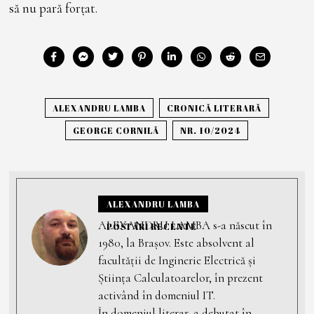
să nu pară forțat.
ALEXANDRU LAMBA
CRONICĂ LITERARĂ
GEORGE CORNILĂ
NR. 10/2024
ALEXANDRU LAMBA
ALEXANDRU LAMBA s-a născut în
POSTĂRI RECENTE
1980, la Brașov. Este absolvent al
facultății de Inginerie Electrică și
Știința Calculatoarelor, în prezent
activând în domeniul IT.
În domeniul literar, a debutat în