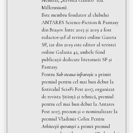
Nemira), „Revista Galileo” (ed.
Millennium).
Este membru fondator al clubului
ANTARES Science-Fiction & Fantasy
din Brașov. Între 2015 și 2019 a fost
redactor-șef al revistei online Gazeta
SF, iar din 2019 este editor al revistei
online Galaxia 42, ambele fiind
publicații dedicate literaturii SF și
Fantasy.
Pentru
Sub steaua infraroșie
a primit
premiul pentru cel mai bun debut la
festivalul Sci+Fi Fest 2017, organizat
de revista Știință și tehnică, premiul
pentru cel mai bun debut la Antares
Fest 2017, precum și o nominalizare la
premiul Vladimir Colin. Pentru
Arhitecții speranței
a primit premiul