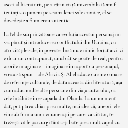
ascet al literaturii, pe a cărui viață mizerabilistă am fi
tentați s-o punem pe seama lenei sale cronice, el se
dovedește a fi un erou autentic.
La fel de surprinzătoare ca evoluția acestui personaj mi
s-a părut și introducerea conflictului din Ucraina, cu
atrocitățile sale, în poveste. Însă nu e nimic forțat aici, ci
e doar un contrapunct, unul cât se poate de real, pentru
ororile imaginare – imaginare în raport cu personajul,
vreau să spun – ale Africii. Și Abel aduce cu sine o mare
de referințe culturale, de data aceasta din literatură, așa
cum aduc multe alte persoane din viața autorului, ca
cele întâlnite în escapada din Olanda. La un moment
dat, pot părea chiar prea multe, mai ales că, uneori, ele
vin sub forma unor enumerații pe care, ca cititor, te
trezești că le parcurgi fără a-ți bate prea mult capul cu