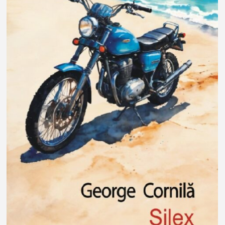
2
0
2
5