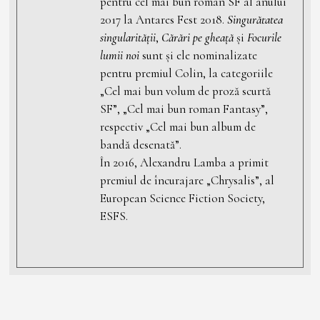
pentru cel mai bun roman SF al anului
2017 la Antares Fest 2018.
Singurătatea
singularității
,
Cărări pe gheață
și
Focurile
lumii noi
sunt și ele nominalizate
pentru premiul Colin, la categoriile
„Cel mai bun volum de proză scurtă
SF”, „Cel mai bun roman Fantasy”,
respectiv „Cel mai bun album de
bandă desenată”.
În 2016, Alexandru Lamba a primit
premiul de încurajare „Chrysalis”, al
European Science Fiction Society,
ESFS.