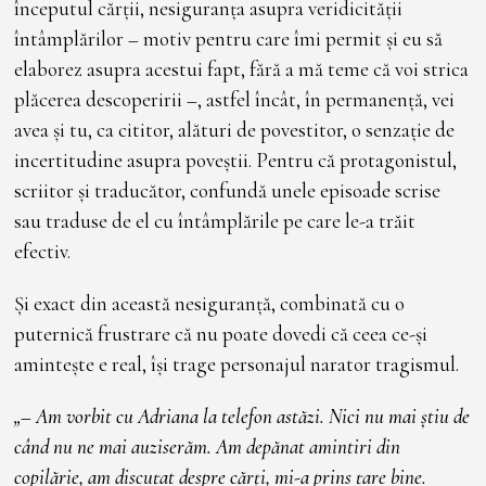
începutul cărții, nesiguranța asupra veridicității
întâmplărilor – motiv pentru care îmi permit și eu să
elaborez asupra acestui fapt, fără a mă teme că voi strica
plăcerea descoperirii –, astfel încât, în permanență, vei
avea și tu, ca cititor, alături de povestitor, o senzație de
incertitudine asupra poveștii. Pentru că protagonistul,
scriitor și traducător, confundă unele episoade scrise
sau traduse de el cu întâmplările pe care le-a trăit
efectiv.
Și exact din această nesiguranță, combinată cu o
puternică frustrare că nu poate dovedi că ceea ce-și
amintește e real, își trage personajul narator tragismul.
„– Am vorbit cu Adriana la telefon astăzi. Nici nu mai știu de
când nu ne mai auziserăm. Am depănat amintiri din
copilărie, am discutat despre cărți, mi-a prins tare bine.