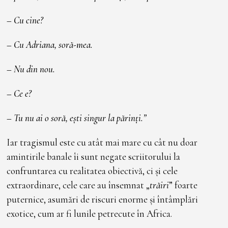
– Cu cine?
– Cu Adriana, soră-mea.
– Nu din nou.
– Ce e?
– Tu nu ai o soră, ești singur la părinți.”
Iar tragismul este cu atât mai mare cu cât nu doar
amintirile banale îi sunt negate scriitorului la
confruntarea cu realitatea obiectivă, ci și cele
extraordinare, cele care au însemnat „
trăiri
” foarte
puternice, asumări de riscuri enorme și întâmplări
exotice, cum ar fi lunile petrecute în Africa.