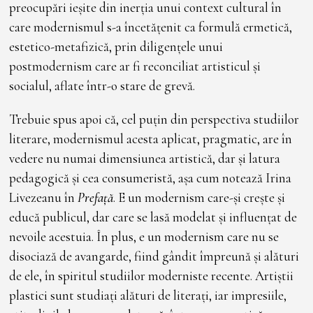
preocupări ieșite din inerția unui context cultural în
care modernismul s-a încetățenit ca formulă ermetică,
estetico-metafizică, prin diligențele unui
postmodernism care ar fi reconciliat artisticul și
socialul, aflate într-o stare de grevă.
Trebuie spus apoi că, cel puțin din perspectiva studiilor
literare, modernismul acesta aplicat, pragmatic, are în
vedere nu numai dimensiunea artistică, dar și latura
pedagogică și cea consumeristă, așa cum notează Irina
Livezeanu în
Prefață
. E un modernism care-și crește și
educă publicul, dar care se lasă modelat și influențat de
nevoile acestuia. În plus, e un modernism care nu se
disociază de avangarde, fiind gândit împreună și alături
de ele, în spiritul studiilor moderniste recente. Artiștii
plastici sunt studiați alături de literați, iar impresiile,