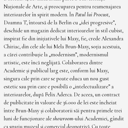
Naționale de Arte, și preocuparea pentru reamenajarea
interioarelor în spirit modern. În
Patul lui Procust
,
Doamna T, întoarsă de la Berlin cu „idei progresive”,
deschide un magazin dedicat interioarelor în stil cubist,
inspirat fie din inițiativele lui Maxy, fie, crede Alexandra
Chiriac, din cele ale lui Mela Brun-Maxy, soția acestuia,
a cărei contribuție la „modernism”, modernismul
artistic, este încă neglijată. Colaborarea dintre
Academie și publicul larg este, conform lui Maxy,
singura cale prin care se poate educa un nou gust
estetic sau prin care e posibilă o „intelectualizare” a
interioarelor, după Felix Aderca. De aceea, un contract
de publicitate în valoare de 36.000 de lei este încheiat
între Brun-Maxy și colaboratorii săi pentru primele trei
luni de funcționare ale
showroom
-ului Academiei, gândit
ca spațiu muzeal și comercial deopotrivă. Cu toate