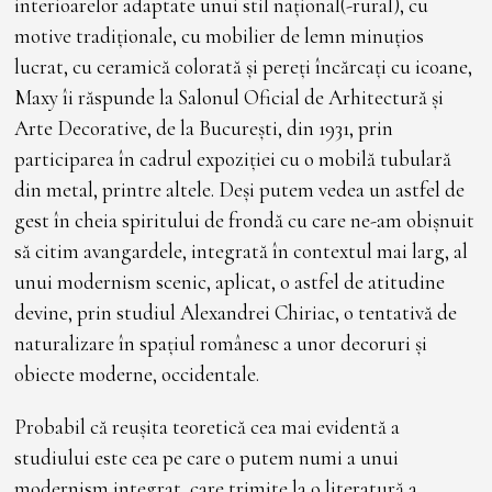
interioarelor adaptate unui stil național(-rural), cu
motive tradiționale, cu mobilier de lemn minuțios
lucrat, cu ceramică colorată și pereți încărcați cu icoane,
Maxy îi răspunde la Salonul Oficial de Arhitectură și
Arte Decorative, de la București, din 1931, prin
participarea în cadrul expoziției cu o mobilă tubulară
din metal, printre altele. Deși putem vedea un astfel de
gest în cheia spiritului de frondă cu care ne-am obișnuit
să citim avangardele, integrată în contextul mai larg, al
unui modernism scenic, aplicat, o astfel de atitudine
devine, prin studiul Alexandrei Chiriac, o tentativă de
naturalizare în spațiul românesc a unor decoruri și
obiecte moderne, occidentale.
Probabil că reușita teoretică cea mai evidentă a
studiului este cea pe care o putem numi a unui
modernism integrat, care trimite la o literatură a