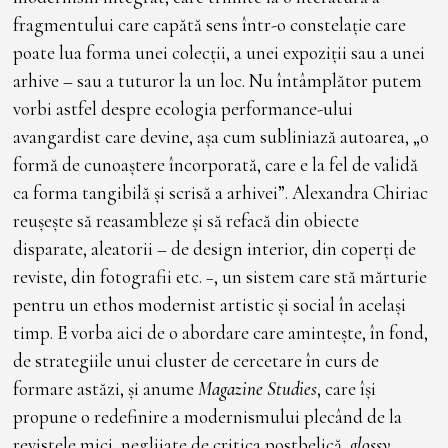
fragmentului care capătă sens într-o constelație care
poate lua forma unei colecții, a unei expoziții sau a unei
arhive – sau a tuturor la un loc. Nu întâmplător putem
vorbi astfel despre ecologia performance-ului
avangardist care devine, așa cum subliniază autoarea, „o
formă de cunoaștere încorporată, care e la fel de validă
ca forma tangibilă și scrisă a arhivei”. Alexandra Chiriac
reușește să reasambleze și să refacă din obiecte
disparate, aleatorii – de design interior, din coperți de
reviste, din fotografii etc. −, un sistem care stă mărturie
pentru un ethos modernist artistic și social în același
timp. E vorba aici de o abordare care amintește, în fond,
de strategiile unui cluster de cercetare în curs de
formare astăzi, și anume
Magazine Studies
, care își
propune o redefinire a modernismului plecând de la
revistele mici, neglijate de critica postbelică
, glossy
,