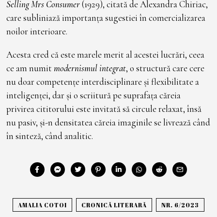
Selling Mrs Consumer
(1929), citată de Alexandra Chiriac,
care subliniază importanța sugestiei în comercializarea
noilor interioare.
Acesta cred că este marele merit al acestei lucrări, ceea
ce am numit
modernismul integrat
, o structură care cere
nu doar competențe interdisciplinare și flexibilitate a
inteligenței, dar și o scriitură pe suprafața căreia
privirea cititorului este invitată să circule relaxat, însă
nu pasiv, și-n densitatea căreia imaginile se livrează când
în sinteză, când analitic.
AMALIA COTOI
CRONICĂ LITERARĂ
NR. 6/2023