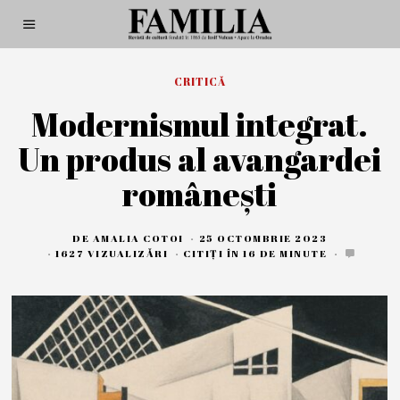
CRITICĂ
Modernismul integrat.
Un produs al avangardei
românești
DE
AMALIA COTOI
25 OCTOMBRIE 2023
2
5
1627 VIZUALIZĂRI
CITIȚI ÎN 16 DE MINUTE
O
C
T
O
M
B
R
I
E
2
0