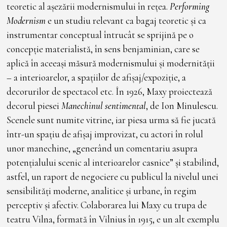
teoretic al așezării modernismului în rețea.
Performing
Modernism
e un studiu relevant ca bagaj teoretic și ca
instrumentar conceptual întrucât se sprijină pe o
concepție materialistă, în sens benjaminian, care se
aplică în aceeași măsură modernismului și modernității
– a interioarelor, a spațiilor de afișaj/expoziție, a
decorurilor de spectacol etc. În 1926, Maxy proiectează
decorul piesei
Manechinul sentimental
, de Ion Minulescu.
Scenele sunt numite vitrine, iar piesa urma să fie jucată
într-un spațiu de afișaj improvizat, cu actori în rolul
unor manechine, „generând un comentariu asupra
potențialului scenic al interioarelor casnice” și stabilind,
astfel, un raport de negociere cu publicul la nivelul unei
sensibilități moderne, analitice și urbane, în regim
perceptiv și afectiv. Colaborarea lui Maxy cu trupa de
teatru Vilna, formată în Vilnius în 1915, e un alt exemplu