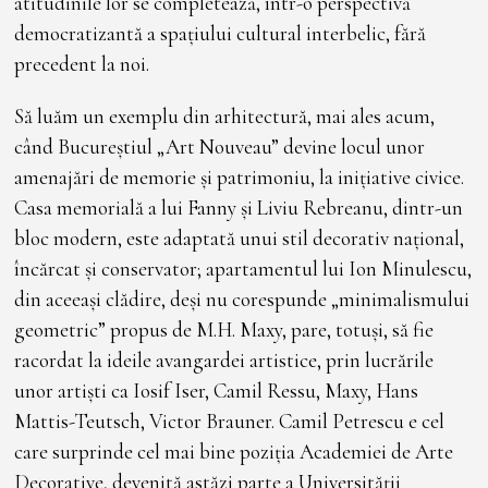
atitudinile lor se completează, într-o perspectivă
democratizantă a spațiului cultural interbelic, fără
precedent la noi.
Să luăm un exemplu din arhitectură, mai ales acum,
când Bucureștiul „Art Nouveau” devine locul unor
amenajări de memorie și patrimoniu, la inițiative civice.
Casa memorială a lui Fanny și Liviu Rebreanu, dintr-un
bloc modern, este adaptată unui stil decorativ național,
încărcat și conservator; apartamentul lui Ion Minulescu,
din aceeași clădire, deși nu corespunde „minimalismului
geometric” propus de M.H. Maxy, pare, totuși, să fie
racordat la ideile avangardei artistice, prin lucrările
unor artiști ca Iosif Iser, Camil Ressu, Maxy, Hans
Mattis-Teutsch, Victor Brauner. Camil Petrescu e cel
care surprinde cel mai bine poziția Academiei de Arte
Decorative, devenită astăzi parte a Universității