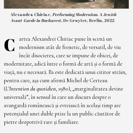
Alexandra Chiriac,
Performing Modernism. A Jewish
Avant-Garde in Bucharest
, De Gruyter, Berlin, 2022
C
artea Alexandrei Chiriac pune în scenă un
modernism atât de frenetic, de versatil, de viu
încât disocierea, care se impune de obicei, de
modernitate, adică între o formă de artă și o formă de
viață, nu e necesară. Ea este dedicată unui cititor străin,
pentru care, așa cum afirmă Michel de Certeau
(
L’Invention du quotidien
, 1980), „marginalitatea devine
universală”, în sensul în care un discurs despre o
avangardă românească și evreiască în același timp are
potențialul unei duble prize la un public căutător de
pietre deopotrivă rare și familiare.