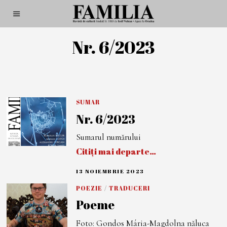
Nr. 6/2023
SUMAR
Nr. 6/2023
Sumarul numărului
Citiți mai departe…
13 NOIEMBRIE 2023
1
4
D
POEZIE
/
TRADUCERI
E
Poeme
C
E
M
Foto: Gondos Mária-Magdolna năluca
B