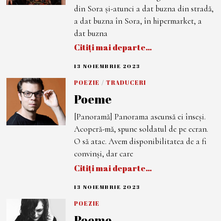
R
din Sora și-atunci a dat buzna din stradă,
I
E
a dat buzna în Sora, în hipermarket, a
2
dat buzna
0
2
Citiți mai departe…
3
13 NOIEMBRIE 2023
1
3
N
POEZIE
/
TRADUCERI
O
Poeme
I
E
M
[Panoramă] Panorama ascunsă ei înseși.
B
R
Acoperă-mă, spune soldatul de pe ecran.
I
E
O să atac. Avem disponibilitatea de a fi
2
convinși, dar care
0
2
Citiți mai departe…
3
13 NOIEMBRIE 2023
1
3
N
POEZIE
O
Poeme
I