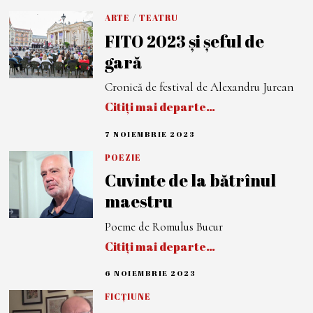
2
N
3
O
ARTE
/
TEATRU
I
FITO 2023 și șeful de
E
M
gară
B
R
I
Cronică de festival de Alexandru Jurcan
E
2
Citiți mai departe…
0
2
3
7 NOIEMBRIE 2023
7
N
O
POEZIE
I
Cuvinte de la bătrînul
E
M
maestru
B
R
I
Poeme de Romulus Bucur
E
2
Citiți mai departe…
0
2
3
6 NOIEMBRIE 2023
7
N
O
FICȚIUNE
I