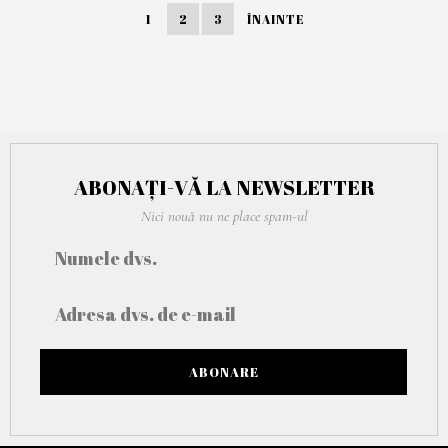
O
1
2
3
ÎNAINTE
I
E
M
B
R
I
E
2
0
2
3
ABONAȚI-VĂ LA NEWSLETTER
Nici nouă nu ne place spam-ul