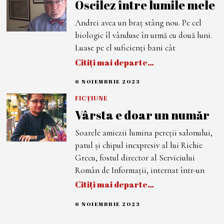
Oscilez între lumile mele
E
M
B
Andrei avea un braț stâng nou. Pe cel
R
I
biologic îl vânduse în urmă cu două luni.
E
2
Luase pe el suficienți bani cât
0
Citiți mai departe…
2
3
6 NOIEMBRIE 2023
2
1
N
FICȚIUNE
O
Vârsta e doar un număr
I
E
M
Soarele amiezii lumina pereții salonului,
B
R
patul și chipul inexpresiv al lui Richie
I
E
Grecu, fostul director al Serviciului
2
Român de Informații, internat într-un
0
2
Citiți mai departe…
3
6 NOIEMBRIE 2023
2
1
N