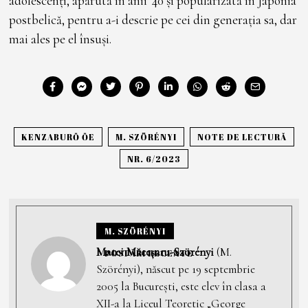
adolescenți, apărută în anii ’40 și popularizată în Japonia
postbelică, pentru a-i descrie pe cei din generația sa, dar
mai ales pe el însuși.
KENZABURŌ ŌE
M. SZÖRÉNYI
NOTE DE LECTURĂ
NR. 6/2023
M. SZÖRÉNYI
Matei Măceșaru-Szörényi
(M.
POSTĂRI RECENTE
Szörényi), născut pe 19 septembrie
2005 la București, este elev în clasa a
XII-a la Liceul Teoretic „George