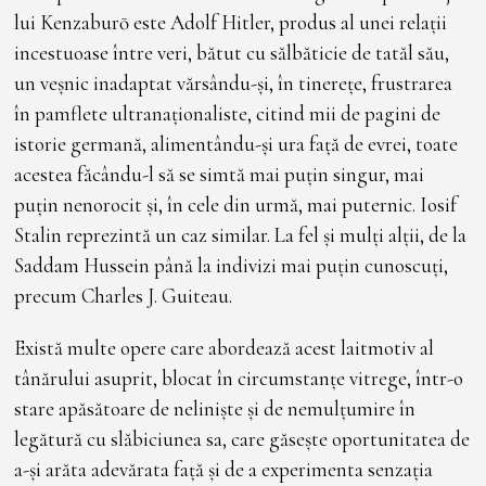
lui Kenzaburō este Adolf Hitler, produs al unei relații
incestuoase între veri, bătut cu sălbăticie de tatăl său,
un veșnic inadaptat vărsându-și, în tinerețe, frustrarea
în pamflete ultranaționaliste, citind mii de pagini de
istorie germană, alimentându-și ura față de evrei, toate
acestea făcându-l să se simtă mai puțin singur, mai
puțin nenorocit și, în cele din urmă, mai puternic. Iosif
Stalin reprezintă un caz similar. La fel și mulți alții, de la
Saddam Hussein până la indivizi mai puțin cunoscuți,
precum Charles J. Guiteau.
Există multe opere care abordează acest laitmotiv al
tânărului asuprit, blocat în circumstanțe vitrege, într-o
stare apăsătoare de neliniște și de nemulțumire în
legătură cu slăbiciunea sa, care găsește oportunitatea de
a-și arăta adevărata față și de a experimenta senzația