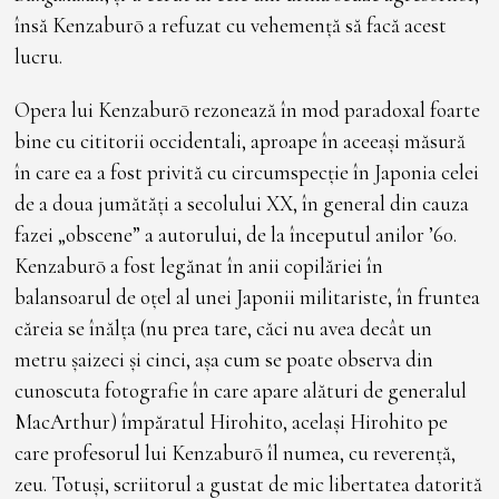
însă Kenzaburō a refuzat cu vehemență să facă acest
lucru.
Opera lui Kenzaburō rezonează în mod paradoxal foarte
bine cu cititorii occidentali, aproape în aceeași măsură
în care ea a fost privită cu circumspecție în Japonia celei
de a doua jumătăți a secolului XX, în general din cauza
fazei „obscene” a autorului, de la începutul anilor ’60.
Kenzaburō a fost legănat în anii copilăriei în
balansoarul de oțel al unei Japonii militariste, în fruntea
căreia se înălța (nu prea tare, căci nu avea decât un
metru șaizeci și cinci, așa cum se poate observa din
cunoscuta fotografie în care apare alături de generalul
MacArthur) împăratul Hirohito, același Hirohito pe
care profesorul lui Kenzaburō îl numea, cu reverență,
zeu. Totuși, scriitorul a gustat de mic libertatea datorită