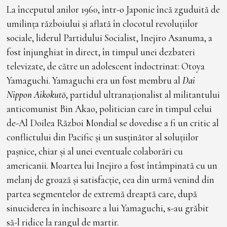
T
La începutul anilor 1960, într-o Japonie încă zguduită de
O
M
umilința războiului și aflată în clocotul revoluțiilor
B
R
sociale, liderul Partidului Socialist, Inejiro Asanuma, a
I
E
fost înjunghiat în direct, în timpul unei dezbateri
2
0
televizate, de către un adolescent îndoctrinat: Otoya
2
3
Yamaguchi. Yamaguchi era un fost membru al
Dai
Nippon Aikokutō
, partidul ultranaționalist al militantului
anticomunist Bin Akao, politician care în timpul celui
de-Al Doilea Război Mondial se dovedise a fi un critic al
conflictului din Pacific și un susținător al soluțiilor
pașnice, chiar și al unei eventuale colaborări cu
americanii. Moartea lui Inejiro a fost întâmpinată cu un
melanj de groază și satisfacție, cea din urmă venind din
partea segmentelor de extremă dreaptă care, după
sinuciderea în închisoare a lui Yamaguchi, s-au grăbit
să-l ridice la rangul de martir.