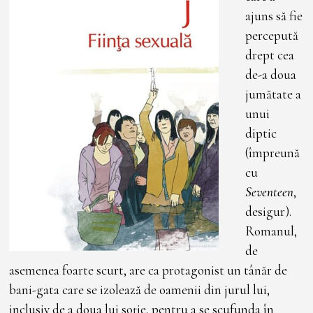
ajuns să fie
percepută
drept cea
de-a doua
jumătate a
unui
diptic
(împreună
cu
Seventeen
,
desigur).
Romanul,
de
asemenea foarte scurt, are ca protagonist un tânăr de
bani-gata care se izolează de oamenii din jurul lui,
inclusiv de a doua lui soție, pentru a se scufunda în