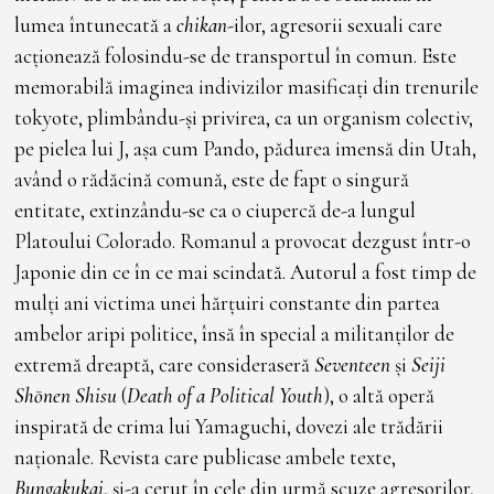
lumea întunecată a
chikan
-ilor, agresorii sexuali care
acționează folosindu-se de transportul în comun. Este
memorabilă imaginea indivizilor masificați din trenurile
tokyote, plimbându-și privirea, ca un organism colectiv,
pe pielea lui J, așa cum Pando, pădurea imensă din Utah,
având o rădăcină comună, este de fapt o singură
entitate, extinzându-se ca o ciupercă de-a lungul
Platoului Colorado. Romanul a provocat dezgust într-o
Japonie din ce în ce mai scindată. Autorul a fost timp de
mulți ani victima unei hărțuiri constante din partea
ambelor aripi politice, însă în special a militanților de
extremă dreaptă, care consideraseră
Seventeen
și
Seiji
Shōnen Shisu
(
Death of a Political Youth
), o altă operă
inspirată de crima lui Yamaguchi, dovezi ale trădării
naționale. Revista care publicase ambele texte,
Bungakukai
, și-a cerut în cele din urmă scuze agresorilor,