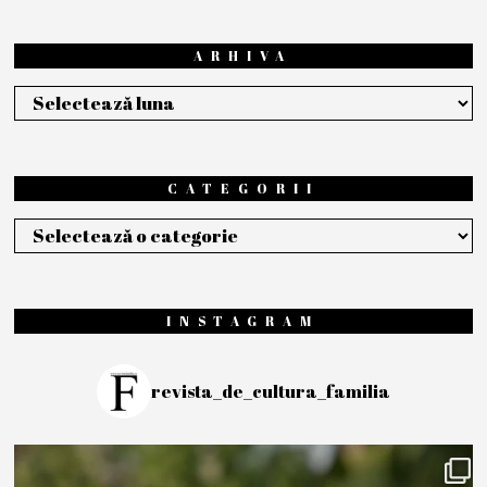
ARHIVA
Arhiva
CATEGORII
Categorii
INSTAGRAM
revista_de_cultura_familia