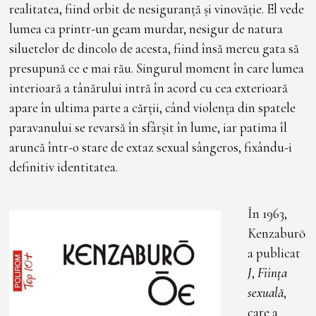
realitatea, fiind orbit de nesiguranță și vinovăție. El vede
lumea ca printr-un geam murdar, nesigur de natura
siluetelor de dincolo de acesta, fiind însă mereu gata să
presupună ce e mai rău. Singurul moment în care lumea
interioară a tânărului intră în acord cu cea exterioară
apare în ultima parte a cărții, când violența din spatele
paravanului se revarsă în sfârșit în lume, iar patima îl
aruncă într-o stare de extaz sexual sângeros, fixându-i
definitiv identitatea.
În 1963,
Kenzaburō
a publicat
J
,
Ființa
sexuală
,
care a