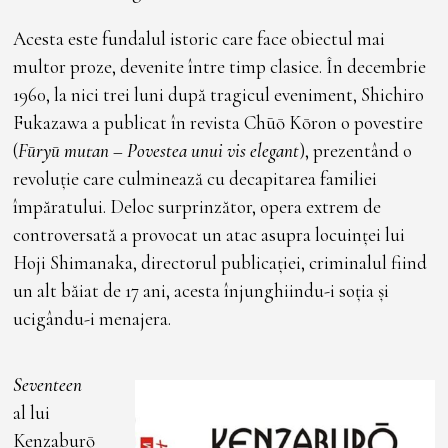
Acesta este fundalul istoric care face obiectul mai
multor proze, devenite între timp clasice. În decembrie
1960, la nici trei luni după tragicul eveniment, Shichiro
Fukazawa a publicat în revista Chūō Kōron o povestire
(
Fūryū mutan
–
Povestea unui vis elegant
), prezentând o
revoluție care culminează cu decapitarea familiei
împăratului. Deloc surprinzător, opera extrem de
controversată a provocat un atac asupra locuinței lui
Hoji Shimanaka, directorul publicației, criminalul fiind
un alt băiat de 17 ani, acesta înjunghiindu-i soția și
ucigându-i menajera.
Seventeen
al lui
Kenzaburō