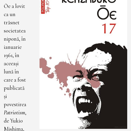
Ōe a lovit
ca un
trăsnet
societatea
niponă, în
ianuarie
1961, în
aceeași
lună în
care a fost
publicată
și
povestirea
Patriotism
,
de Yukio
Mishima,