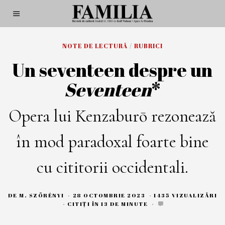
NOTE DE LECTURĂ
/
RUBRICI
Un seventeen despre un
Seventeen
*
Opera lui Kenzaburō rezonează
în mod paradoxal foarte bine
cu cititorii occidentali.
DE
M. SZÖRÉNYI
28 OCTOMBRIE 2023
2
1435 VIZUALIZĂRI
8
CITIȚI ÎN 13 DE MINUTE
O
C