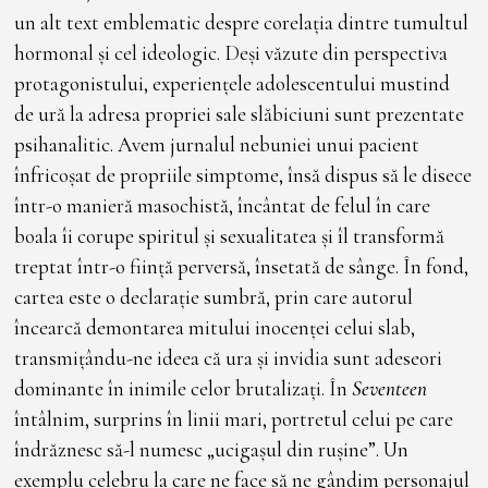
un alt text emblematic despre corelația dintre tumultul
hormonal și cel ideologic. Deși văzute din perspectiva
protagonistului, experiențele adolescentului mustind
de ură la adresa propriei sale slăbiciuni sunt prezentate
psihanalitic. Avem jurnalul nebuniei unui pacient
înfricoșat de propriile simptome, însă dispus să le disece
într-o manieră masochistă, încântat de felul în care
boala îi corupe spiritul și sexualitatea și îl transformă
treptat într-o ființă perversă, însetată de sânge. În fond,
cartea este o declarație sumbră, prin care autorul
încearcă demontarea mitului inocenței celui slab,
transmițându-ne ideea că ura și invidia sunt adeseori
dominante în inimile celor brutalizați. În
Seventeen
întâlnim, surprins în linii mari, portretul celui pe care
îndrăznesc să-l numesc „ucigașul din rușine”. Un
exemplu celebru la care ne face să ne gândim personajul