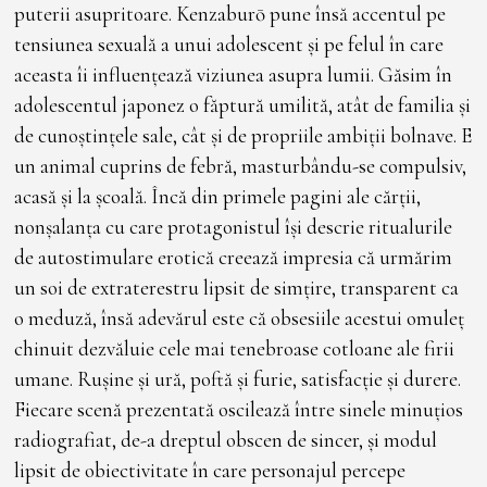
puterii asupritoare. Kenzaburō pune însă accentul pe
tensiunea sexuală a unui adolescent și pe felul în care
aceasta îi influențează viziunea asupra lumii. Găsim în
adolescentul japonez o făptură umilită, atât de familia și
de cunoștințele sale, cât și de propriile ambiții bolnave. E
un animal cuprins de febră, masturbându-se compulsiv,
acasă și la școală. Încă din primele pagini ale cărții,
nonșalanța cu care protagonistul își descrie ritualurile
de autostimulare erotică creează impresia că urmărim
un soi de extraterestru lipsit de simțire, transparent ca
o meduză, însă adevărul este că obsesiile acestui omuleț
chinuit dezvăluie cele mai tenebroase cotloane ale firii
umane. Rușine și ură, poftă și furie, satisfacție și durere.
Fiecare scenă prezentată oscilează între sinele minuțios
radiografiat, de-a dreptul obscen de sincer, și modul
lipsit de obiectivitate în care personajul percepe