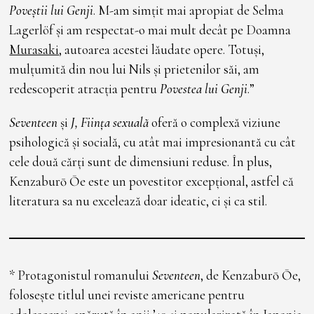
Poveștii lui Genji
. M-am simțit mai apropiat de Selma
Lagerlöf și am respectat-o mai mult decât pe Doamna
Murasaki
, autoarea acestei lăudate opere. Totuși,
mulțumită din nou lui Nils și prietenilor săi, am
redescoperit atracția pentru
Povestea lui Genji
.”
Seventeen
și
J, Ființa sexuală
oferă o complexă viziune
psihologică și socială, cu atât mai impresionantă cu cât
cele două cărți sunt de dimensiuni reduse. În plus,
Kenzaburō Ōe este un povestitor excepțional, astfel că
literatura sa nu excelează doar ideatic, ci și ca stil.
* Protagonistul romanului
Seventeen
, de Kenzaburō Ōe,
folosește titlul unei reviste americane pentru