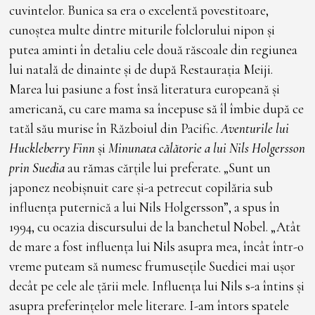
cuvintelor. Bunica sa era o excelentă povestitoare,
cunoștea multe dintre miturile folclorului nipon și
putea aminti în detaliu cele două răscoale din regiunea
lui natală de dinainte și de după Restaurația Meiji.
Marea lui pasiune a fost însă literatura europeană și
americană, cu care mama sa începuse să îl îmbie după ce
tatăl său murise în Războiul din Pacific.
Aventurile lui
Huckleberry Finn
și
Minunata călătorie a lui Nils Holgersson
prin Suedia
au rămas cărțile lui preferate. „Sunt un
japonez neobișnuit care și-a petrecut copilăria sub
influența puternică a lui Nils Holgersson”, a spus în
1994, cu ocazia discursului de la banchetul Nobel. „Atât
de mare a fost influența lui Nils asupra mea, încât într-o
vreme puteam să numesc frumusețile Suediei mai ușor
decât pe cele ale țării mele. Influența lui Nils s-a întins și
asupra preferințelor mele literare. I-am întors spatele