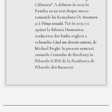
Călinescu”. A debutat în 2023 în
Familia cu un text despre micro-
romanele lui Kenzaburō Ōe
Seventeen
și
J: Ființa sexuală
. Tot în 2023 i-a
apărut la Editura Humanitas
traducerea din limba engleză a
volumului
Când am devenit oameni
, de
Michael Bright. În prezent urmează
cursurile Centrului de Excelență în
Filosofie (CEX) de la Facultatea de
Filosofie din București.