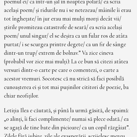
poemul ei/ ca într-un șal în noaptea polară/ ea scria
același poem/ și ridurile nu i se netezeau/ mâinile îi erau
tot înghețate/ în jur erau mai mulți morți decât vii/
știrile promiteau catastrofe de seară/ ea scria același
poem/ unul singur/ el se deșira ca un fular ros de atâta
purtat/ i se scurgea printre degete/ ca un fir de sânge
dintr-un trup/ extrem de bolnav.” Va zice cineva
(probabil vor zice mai mulți): La ce bun să citezi atâtea
versuri dintr-o carte pe care o comentezi, o carte a
acestor vremuri. Socotesc că nu strică să faci posibilă
cunoașterea ei și tot mai puținilor cititori de poezie, ba
chiar neofiților.
Letiția Ilea e căutată, și până la urmă găsită, de spaimă:
„o alinți, îi faci complimente/ numai să plece odată./ ea
se agață de tine bate din picioare/ ca un copil răzgâiat”.
Zilele fără iubire, zile ale exasperării, scrijelesc mereu