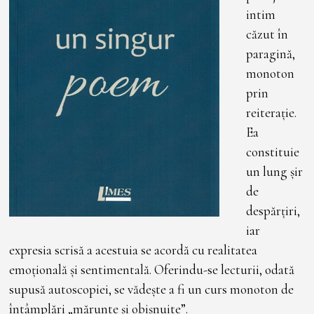
0
intim
2
3
căzut în
paragină,
monoton
prin
reiterație.
Ea
constituie
un lung șir
de
despărțiri,
iar
expresia scrisă a acestuia se acordă cu realitatea
emoțională și sentimentală. Oferindu-se lecturii, odată
supusă autoscopiei, se vădește a fi un curs monoton de
întâmplări „mărunte și obișnuite”.