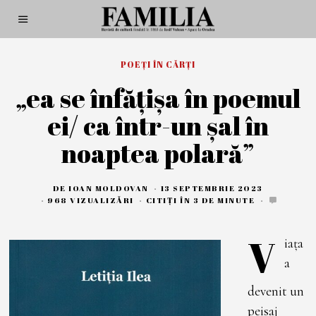
POEȚI ÎN CĂRȚI
„ea se înfățișa în poemul
ei/ ca într-un șal în
noaptea polară”
DE
IOAN MOLDOVAN
13 SEPTEMBRIE 2023
1
3
968 VIZUALIZĂRI
CITIȚI ÎN 3 DE MINUTE
S
E
P
V
iața
T
E
a
M
B
R
devenit un
I
E
peisaj
2