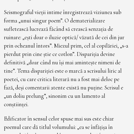
Seismograful vieții intime înregistrează viziunea sub
forma „unui singur poem”. O dematerializare
sufletească lucrează făcând să crească senzația de
ruinare: „ești doar o iluzie optică/ văzută de cei din jur
prin ocheanul întors”. Miezul prim, cel al copilăriei, „s-a
pierdut prin cine știe ce cotlon”. Dispariția devine
definitivă „doar când nu își mai amintește nimeni de
tine”. Tema dispariției este o marcă a scrisului liric al
poetei, cu care critica literară nu a fost mai deloc pe
fază, deși comentarii atente există nu puține. Scrisul e
„un doliu prelung”, sinonim cu un lamento al
conștiinței.
Edificator în sensul celor spuse mai sus este chiar
poemul care dă titlul volumului: „ea se înfățișa în