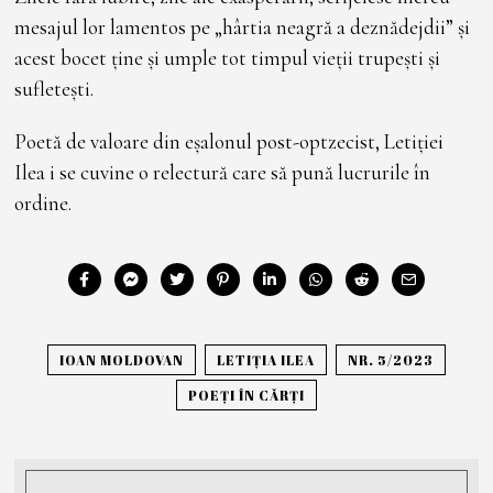
mesajul lor lamentos pe „hârtia neagră a deznădejdii” și
acest bocet ține și umple tot timpul vieții trupești și
sufletești.
Poetă de valoare din eșalonul post-optzecist, Letiției
Ilea i se cuvine o relectură care să pună lucrurile în
ordine.
IOAN MOLDOVAN
LETIȚIA ILEA
NR. 5/2023
POEȚI ÎN CĂRȚI