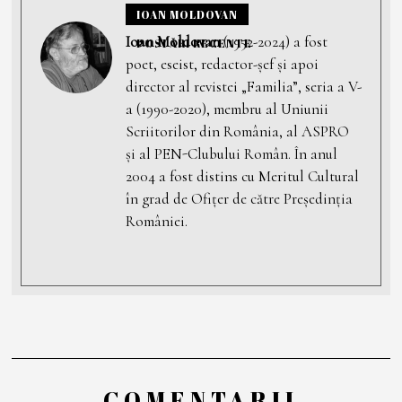
IOAN MOLDOVAN
Ioan Moldovan
(1952-2024) a fost
POSTĂRI RECENTE
poet, eseist, redactor-șef și apoi
director al revistei „Familia”, seria a V-
a (1990-2020), membru al Uniunii
Scriitorilor din România, al ASPRO
și al PEN-Clubului Român. În anul
2004 a fost distins cu Meritul Cultural
în grad de Ofiţer de către Preşedinţia
României.
COMENTARII