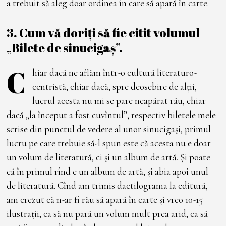
a trebuit să aleg doar ordinea în care să apară în carte.
3. Cum vă doriți să fie citit volumul
„Bilete de sinucigaș”.
C
hiar dacă ne aflăm într-o cultură literaturo-
centristă, chiar dacă, spre deosebire de alții,
lucrul acesta nu mi se pare neapărat rău, chiar
dacă „la început a fost cuvîntul”, respectiv biletele mele
scrise din punctul de vedere al unor sinucigași, primul
lucru pe care trebuie să-l spun este că acesta nu e doar
un volum de literatură, ci și un album de artă. Și poate
că în primul rînd e un album de artă, și abia apoi unul
de literatură. Cînd am trimis dactilograma la editură,
am crezut că n-ar fi rău să apară în carte și vreo 10-15
ilustrații, ca să nu pară un volum mult prea arid, ca să