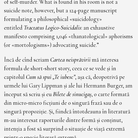
of self-murder. What is found in his room is not a
suicide note, however, but a 124-page manuscript
formulating a philosophical «suicidology»
entitled
Tractatus Logico-Suicidalis
: an exhaustive
manifesto comprising 1,046 «thanatological» aphorisms
(or «mortologisms») advocating suicide.”
Încă de cînd scriam
Cartea neisprăvirii
mă interesa
formula de short-short story, ceea ce se vede și în
capitolul
Cum să spui „Te iubesc”
, așa că, deopotrivă pe
urmele lui Gary Lippman și ale lui Hermann Burger, am
început să scriu și eu
Bilete de sinucigaș
, o carte formată
din micro-micro ficțiuni de o singură frază sau de o
singură propoziție. Și, fiindcă întotdeauna în literatură
m-au interesat raporturile dintre formă și conținut,
intenția a fost să surprind o situație de viață extremă
printr-o specie literară extremă.