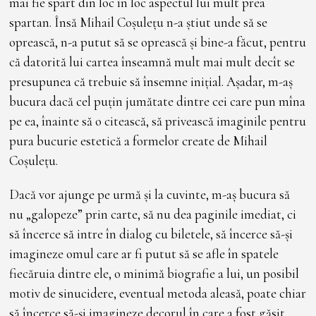
mai fie spart din loc în loc aspectul lui mult prea
spartan. Însă Mihail Coșulețu n-a știut unde să se
oprească, n-a putut să se oprească și bine-a făcut, pentru
că datorită lui cartea înseamnă mult mai mult decît se
presupunea că trebuie să însemne inițial. Așadar, m-aș
bucura dacă cel puțin jumătate dintre cei care pun mîna
pe ea, înainte să o citească, să privească imaginile pentru
pura bucurie estetică a formelor create de Mihail
Coșulețu.
Dacă vor ajunge pe urmă și la cuvinte, m-aș bucura să
nu „galopeze” prin carte, să nu dea paginile imediat, ci
să încerce să intre în dialog cu biletele, să încerce să-și
imagineze omul care ar fi putut să se afle în spatele
fiecăruia dintre ele, o minimă biografie a lui, un posibil
motiv de sinucidere, eventual metoda aleasă, poate chiar
să încerce să-și imagineze decorul în care a fost găsit