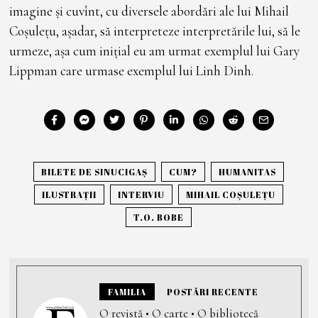
imagine și cuvînt, cu diversele abordări ale lui Mihail
Coșulețu, așadar, să interpreteze interpretările lui, să le
urmeze, așa cum inițial eu am urmat exemplul lui Gary
Lippman care urmase exemplul lui Linh Dinh.
BILETE DE SINUCIGAȘ
CUM?
HUMANITAS
ILUSTRAȚII
INTERVIU
MIHAIL COȘULEȚU
T.O. BOBE
FAMILIA
POSTĂRI RECENTE
O revistă • O carte • O bibliotecă