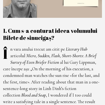
1. Cum s-a conturat ideea volumului
Bilete de sinucigaș?
Î
n vara anului trecut am citit pe
Literary Hub
articolul
Micro, Sudden, Flash, Short-Shorts: A Brief
Survey of Even Briefer Fiction
al lui Gary Lippman,
care începe așa: „On the morning of his execution, a
condemned man watches the sun rise «for the last, and
the first, time». After reading about that man in a one-
sentence-long story in Linh Dinh’s fiction
collection
Blood and Soap
, I wondered if I too could
write a satisfying tale in a single sentence. The result