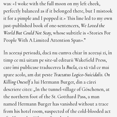
was: «I woke with the full moon on my left cheek,
perfectly balanced as if it belonged there, but I mistook
it for a pimple and I popped it.» This line led to my own
just-published book of one-sentencers,
We Loved the
World But Could Not Stay
, whose subtitle is «Stories For
People With A Limited Attention Span».”
În aceeași perioadă, dacă nu cumva chiar în aceeași zi, în
timp ce mă uitam pe site-ul editurii Wakefield Press,
care îmi publicase traducerea la
Bucla
, ca să văd ce mai
apare acolo, am dat peste
Tractatus Logico-Suicidalis. On
Killing Oneself
a lui Hermann Burger, din a cărei
descriere citez: „In the tunnel-village of Göschenen, at
the northern foot of the St. Gotthard Pass, a man
named Hermann Burger has vanished without a trace
from his hotel room, suspected of the cold-blooded act