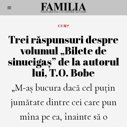
CUM?
Trei răspunsuri despre
volumul „Bilete de
sinucigaș” de la autorul
lui, T.O. Bobe
„M-aș bucura dacă cel puțin
jumătate dintre cei care pun
mîna pe ea, înainte să o