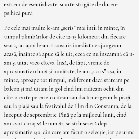
extrem de esențializate, scurte strigăte de durere
psihică pură.
Pe cele mai multe le-am „scris” mai întîi în minte, în
timpul plimbărilor de cîte 12-15 kilometri din fiecare
seară, iar apoi le-am transcris imediat ce ajungeam
acasă, înainte să apuc să le uit, ceea ce nu înseamnă că n-
am și uitat vreo cîteva. Însă, de fapt, vreme de
aproximativ o lună și jumătate, le-am „scris” așa, în
minte, aproape tot timpul, indiferent dacă stăteam pe
balcon și mă uitam în gol cînd îmi ridicam ochii din
cîte-o carte pe care-o citeau sau dacă mergeam la piață
sau la plajă sau la festivalul de film din Constanța, de la
început de septembrie. Pînă pe la mijlocul lunii, cînd
am avut curaj să le număr, se strînseseră deja
aproximativ 140, din care am făcut o selecție, iar pe urmă