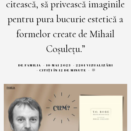
citească, să privească imaginile
pentru pura bucurie estetică a
formelor create de Mihail
Coșulețu.”
DE
FAMILIA
10 MAI 2023
9
2201 VIZUALIZĂRI
M
CITIȚI ÎN 12 DE MINUTE
A
I
2
0
2
3