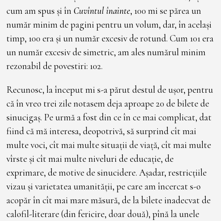
cum am spus și în
Cuvîntul înainte
, 100 mi se părea un
număr minim de pagini pentru un volum, dar, în același
timp, 100 era și un număr excesiv de rotund. Cum 101 era
un număr excesiv de simetric, am ales numărul minim
rezonabil de povestiri: 102.
Recunosc, la început mi s-a părut destul de ușor, pentru
că în vreo trei zile notasem deja aproape 20 de bilete de
sinucigaș. Pe urmă a fost din ce în ce mai complicat, dat
fiind că mă interesa, deopotrivă, să surprind cît mai
multe voci, cît mai multe situații de viață, cît mai multe
vîrste și cît mai multe niveluri de educație, de
exprimare, de motive de sinucidere. Așadar, restricțiile
vizau și varietatea umanității, pe care am încercat s-o
acopăr în cît mai mare măsură, de la bilete inadecvat de
calofil-literare (din fericire, doar două), pînă la unele