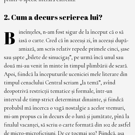
2. Cum a decurs scrierea lui?
B
ineînțeles, n-am fost sigur de la început că o să
iasă o carte. Cred că în aceeași zi, în aceeași după-
amiază, am scris relativ repede primele cinci, șase
sau șapte „bilete de sinucigaș”, pe urmă încă unul sau
două mi-au venit în minte în timpul plimbării de seară.
Apoi, fiindcă la începuturile uceniciei mele literare din
timpul cenaclului Central scriam „la temă”, avînd
deopotrivă restricții tematice și formale, într-un
interval de timp strict determinat dinainte, și fiindcă
probabil mă încerca o vagă nostalgie a acelor vremuri,
mi-am propus ca în decurs de o lună și jumătate, pînă la
finalul vacanței, să scriu o carte formată din 102 de astfel
de micro-microficțiuni. De ce tocmai 102? Fiindcă, așa