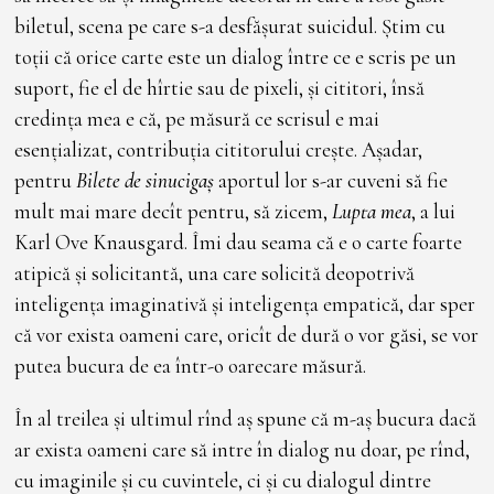
biletul, scena pe care s-a desfășurat suicidul. Știm cu
toții că orice carte este un dialog între ce e scris pe un
suport, fie el de hîrtie sau de pixeli, și cititori, însă
credința mea e că, pe măsură ce scrisul e mai
esențializat, contribuția cititorului crește. Așadar,
pentru
Bilete de sinucigaș
aportul lor s-ar cuveni să fie
mult mai mare decît pentru, să zicem,
Lupta mea
, a lui
Karl Ove Knausgard. Îmi dau seama că e o carte foarte
atipică și solicitantă, una care solicită deopotrivă
inteligența imaginativă și inteligența empatică, dar sper
că vor exista oameni care, oricît de dură o vor găsi, se vor
putea bucura de ea într-o oarecare măsură.
În al treilea și ultimul rînd aș spune că m-aș bucura dacă
ar exista oameni care să intre în dialog nu doar, pe rînd,
cu imaginile și cu cuvintele, ci și cu dialogul dintre