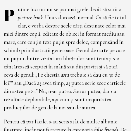
P
uține lucruri mi se par mai grele decât să scrii o
picture book.
Una valoroasă, normal. Ca să fie totul
clar, e vorba despre acele cărți destinate celor mai
mici dintre copii, editate de obicei în format mediu sau
mare, care conțin text puțin spre deloc, compensând în
schimb prin ilustrații generoase. Genul de carte pe care
nu puțini dintre vizitatorii librăriilor sunt tentați s-o
cântărească sceptici în mână sau din priviri și să zică
ceva de genul: „Pe chestia
asta
trebuie să dau eu 30 de
lei?” sau „Dacă aș avea timp, aș putea scrie zece cărticele
din astea pe zi.” Nu, n-ar putea. Sau ar putea, dar cu
rezultate deplorabile, așa cum și sunt majoritatea
producțiilor de gen de la noi sau de aiurea.
Pentru că par facile, s-au scris atât de multe albume
ilustrate, încât pot fi trecute la categoria
false friends
. De