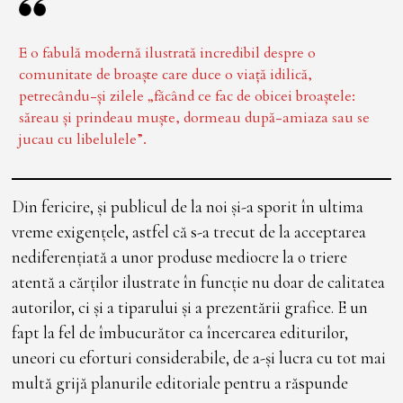
E o fabulă modernă ilustrată incredibil despre o
comunitate de broaște care duce o viață idilică,
petrecându-și zilele „făcând ce fac de obicei broaștele:
săreau și prindeau muște, dormeau după-amiaza sau se
jucau cu libelulele”.
Din fericire, și publicul de la noi și-a sporit în ultima
vreme exigențele, astfel că s-a trecut de la acceptarea
nediferențiată a unor produse mediocre la o triere
atentă a cărților ilustrate în funcție nu doar de calitatea
autorilor, ci și a tiparului și a prezentării grafice. E un
fapt la fel de îmbucurător ca încercarea editurilor,
uneori cu eforturi considerabile, de a-și lucra cu tot mai
multă grijă planurile editoriale pentru a răspunde