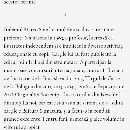
acestor cerințe.
*
Italianul Marco Somà e unul dintre ilustratorii mei
preferați. S-a născut în 1983, e profesor, lucrează ca
ilustrator independent și e implicat în diverse activități
educaționale cu copii. Cărțile lui au fost publicate la
edituri din Italia și din străinătate. A participat la
numeroase concursuri internaționale, cum ar fi Bienala
de Ilustrație de la Bratislava din 2013, Târgul de Carte
de la Bologna din 2011, 2013, 2014 și 2016 sau Expoziția de
Artă Originală a Societății Ilustratorilor din New York
din 2017. La noi, cea care și-a asumat sarcina de a-i edita
cărțile e Editura Signatura, și a făcut-o în condiții
grafice excelente. Pentru fani, urmează și alte volume în
viitorul apropiat.