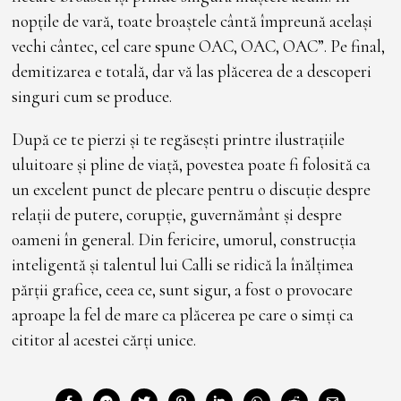
nopțile de vară, toate broaștele cântă împreună același
vechi cântec, cel care spune OAC, OAC, OAC”. Pe final,
demitizarea e totală, dar vă las plăcerea de a descoperi
singuri cum se produce.
După ce te pierzi și te regăsești printre ilustrațiile
uluitoare și pline de viață, povestea poate fi folosită ca
un excelent punct de plecare pentru o discuție despre
relații de putere, corupție, guvernământ și despre
oameni în general. Din fericire, umorul, construcția
inteligentă și talentul lui Calli se ridică la înălțimea
părții grafice, ceea ce, sunt sigur, a fost o provocare
aproape la fel de mare ca plăcerea pe care o simți ca
cititor al acestei cărți unice.