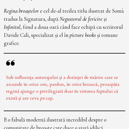
Regina broaștelor
e cel de-al treilea titlu ilustrat de Somà
tradus la Signatura, după
Negustorul de fericire
și
Infinitul
, fiind a doua oară când face echipă cu scriitorul
Davide Cali, specializat și el în
picture books
și romane
grafice.
Sub influența anturajului și a dorinței de mărire care se
ascunde în orice om, pardon, în orice broască, proaspăta
regină ajunge o privilegiată doar în virtutea faptului că
există și are ceva
pe
cap.
E o fabulă modernă ilustrată incredibil despre o
comunitate de broaște care duce o viață idilică,