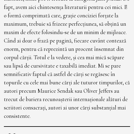
fapt, avem aici chintesența literaturii pentru cei mici. E
o formă comprimată care, grație conciziei forțate la
maximum, trebuie să frizeze perfecțiunea, să obțină un
maxim de efecte folosindu-se de un minim de mijloace.
Când ai doar o frază pe pagină, fiecare cuvânt contează
enorm, pentru că reprezintă un procent însemnat din
corpul cărții. Totul e la vedere, și cea mai mică scăpare
sau lipsă de cursivitate e taxabilă imediat. Mi se pare
semnificativ faptul că astfel de cărți se regăsesc în
topurile cu cele mai bune cărți ale tuturor timpurilor, că
autori precum Maurice Sendak sau Oliver Jeffers au
trecut de bariera recunoașterii internaționale alături de
scriitori consacrați, autori ai unor cărți substanțial mai
consistente.