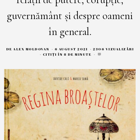
guvernământ și despre oameni
în general.
DE
ALEX MOLDOVAN
6 AUGUST 2021
6
2306 VIZUALIZĂRI
A
CITIȚI ÎN 8 DE MINUTE
U
G
U
S
T
2
0
2
1