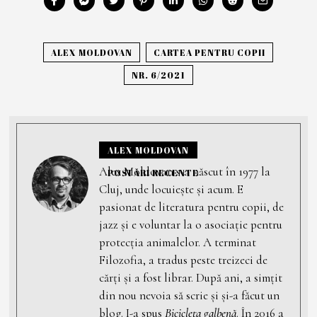
ALEX MOLDOVAN
CARTEA PENTRU COPII
NR. 6/2021
ALEX MOLDOVAN
Alex Moldovan s-a născut în 1977 la
POSTĂRI RECENTE
Cluj, unde locuiește și acum. E
pasionat de literatura pentru copii, de
jazz și e voluntar la o asociaţie pentru
protecţia animalelor. A terminat
Filozofia, a tradus peste treizeci de
cărţi și a fost librar. După ani, a simţit
din nou nevoia să scrie și și-a făcut un
blog. I-a spus
Bicicleta galbenă
. În 2016 a