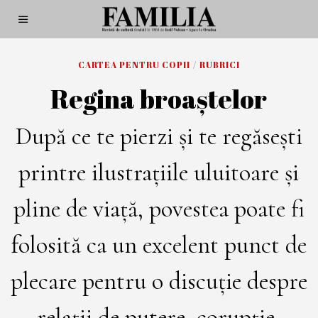
CARTEA PENTRU COPII
/
RUBRICI
Regina broaştelor
După ce te pierzi și te regăsești
printre ilustrațiile uluitoare și
pline de viață, povestea poate fi
folosită ca un excelent punct de
plecare pentru o discuție despre
relații de putere, corupție,