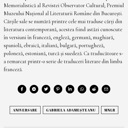
Memorialistică al Revistei Observator Cultural; Premiul
Muzeului Național al Literaturii Române din București.
Cărțile sale se numără printre cele mai traduse cărți din
literatura contemporană, acestea fiind astăzi cunoscute
în versiuni în franceză, engleză, germană, maghiară,
spaniolă, ebraică, italiană, bulgară, portugheză,
poloneză, estoniană, turcă şi suedeză. Ca traducătoare s-
a remarcat printr-o serie de traduceri literare din limba
franceză.
ANIVERSARE
GABRIELA ADAMEȘTEANU
MNLR