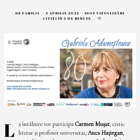
DE
FAMILIA
4 APRILIE 2022
1
1603 VIZUALIZĂRI
4
CITIȚI ÎN 5 DE MINUTE
A
P
R
I
L
I
E
2
0
2
2
L
a întâlnire vor participa
Carmen Mușat
, critic
literar și profesor universitar,
Anca Hațiegan
,