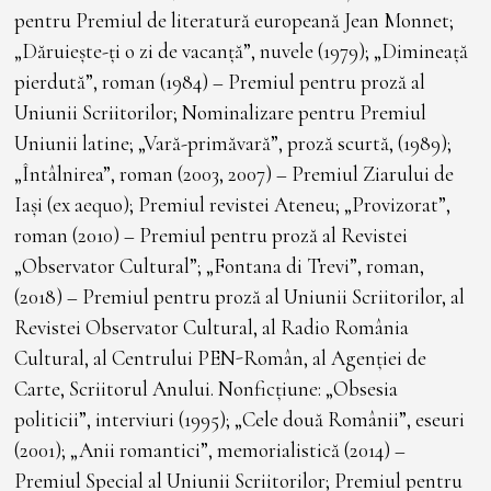
pentru Premiul de literatură europeană Jean Monnet;
„Dăruiește-ți o zi de vacanță”, nuvele (1979); „Dimineață
pierdută”, roman (1984) – Premiul pentru proză al
Uniunii Scriitorilor; Nominalizare pentru Premiul
Uniunii latine; „Vară-primăvară”, proză scurtă, (1989);
„Întâlnirea”, roman (2003, 2007) – Premiul Ziarului de
Iași (ex aequo); Premiul revistei Ateneu; „Provizorat”,
roman (2010) – Premiul pentru proză al Revistei
„Observator Cultural”; „Fontana di Trevi”, roman,
(2018) – Premiul pentru proză al Uniunii Scriitorilor, al
Revistei Observator Cultural, al Radio România
Cultural, al Centrului PEN-Român, al Agenției de
Carte, Scriitorul Anului. Nonficțiune: „Obsesia
politicii”, interviuri (1995); „Cele două Românii”, eseuri
(2001); „Anii romantici”, memorialistică (2014) –
Premiul Special al Uniunii Scriitorilor; Premiul pentru