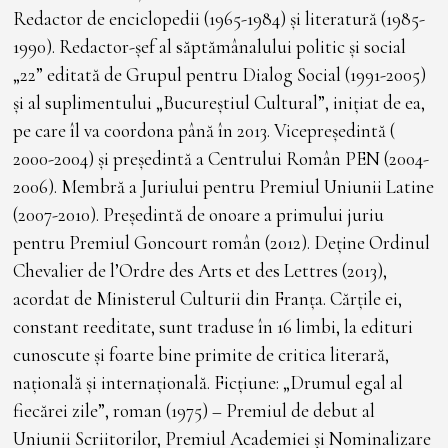
Redactor de enciclopedii (1965-1984) și literatură (1985-
1990). Redactor-șef al săptămânalului politic și social
„22” editată de Grupul pentru Dialog Social (1991-2005)
și al suplimentului „Bucureștiul Cultural”, inițiat de ea,
pe care îl va coordona până în 2013. Vicepreşedintă (
2000-2004) şi preşedintă a Centrului Român PEN (2004-
2006). Membră a Juriului pentru Premiul Uniunii Latine
(2007-2010). Președintă de onoare a primului juriu
pentru Premiul Goncourt român (2012). Deține Ordinul
Chevalier de l’Ordre des Arts et des Lettres (2013),
acordat de Ministerul Culturii din Franța. Cărțile ei,
constant reeditate, sunt traduse în 16 limbi, la edituri
cunoscute și foarte bine primite de critica literară,
națională și internațională. Ficțiune: „Drumul egal al
fiecărei zile”, roman (1975) – Premiul de debut al
Uniunii Scriitorilor, Premiul Academiei și Nominalizare