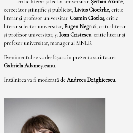
critic literar și lector universitar,
Șerban Axinte
,
cercetător științific și publicist,
Livius Ciocârlie
, critic
literar și profesor universitar,
Cosmin Ciotloș
, critic
literar și lector universitar,
Eugen Negrici
, critic literar
și profesor universitar, și
Ioan Cristescu
, critic literar și
profesor universitar, manager al MNLR.
Evenimentul se va desfășura în prezența scriitoarei
Gabriela Adameșteanu
.
Întâlnirea va fi moderată de
Andreea Drăghicescu
.