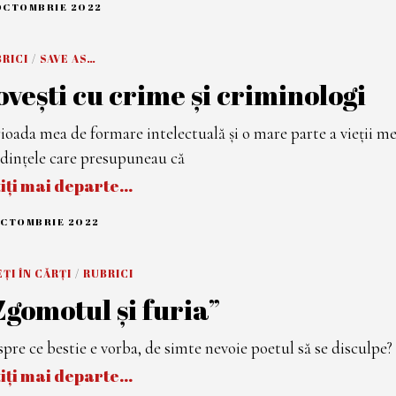
OCTOMBRIE 2022
1
2
O
C
RICI
/
SAVE AS…
T
O
ovești cu crime și criminologi
M
B
R
I
ioada mea de formare intelectuală și o mare parte a vieții m
E
2
dințele care presupuneau că
0
2
tiți mai departe…
2
OCTOMBRIE 2022
1
1
O
C
ȚI ÎN CĂRȚI
/
RUBRICI
T
O
Zgomotul şi furia”
M
B
R
I
pre ce bestie e vorba, de simte nevoie poetul să se disculpe? 
E
2
tiți mai departe…
0
2