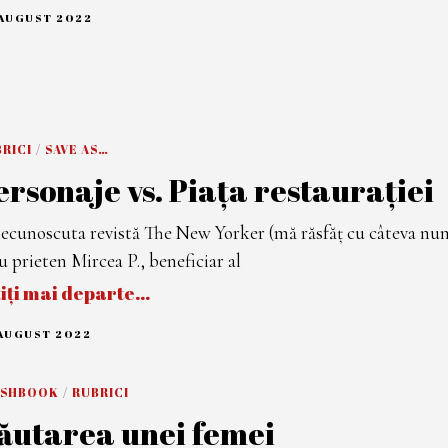
2
 AUGUST 2022
2
8
A
U
G
U
S
T
2
RICI
/
SAVE AS…
0
2
ersonaje vs. Piața restaurației
2
ecunoscuta revistă The New Yorker (mă răsfăț cu câteva nu
 prieten Mircea P., beneficiar al
tiți mai departe…
 AUGUST 2022
1
S
E
P
ASHBOOK
/
RUBRICI
T
E
ăutarea unei femei
M
B