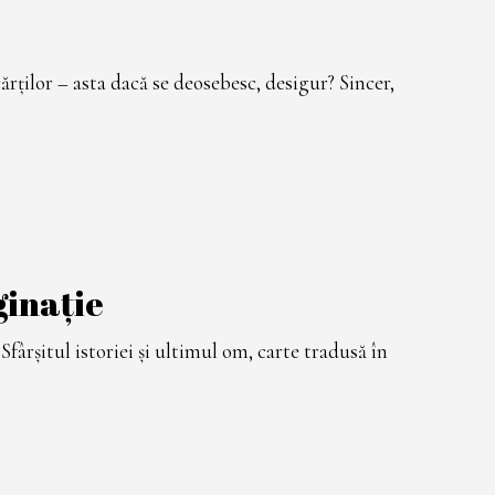
ărților – asta dacă se deosebesc, desigur? Sincer,
ginație
ârșitul istoriei și ultimul om, carte tradusă în