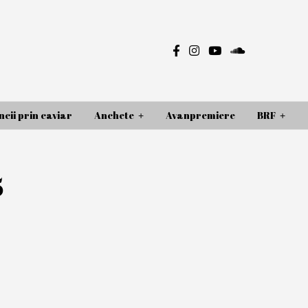
cii prin caviar
Anchete
Avanpremiere
BRF
5