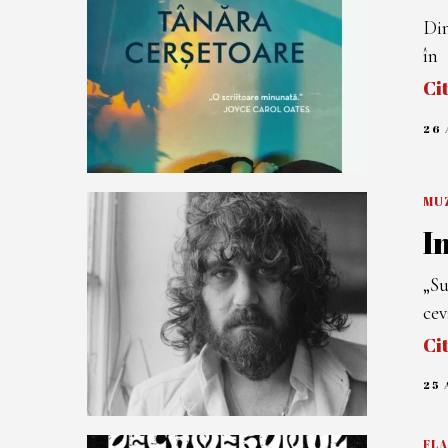
Din
în
Ci
26
MU
I
„Su
cev
Ci
25
FL