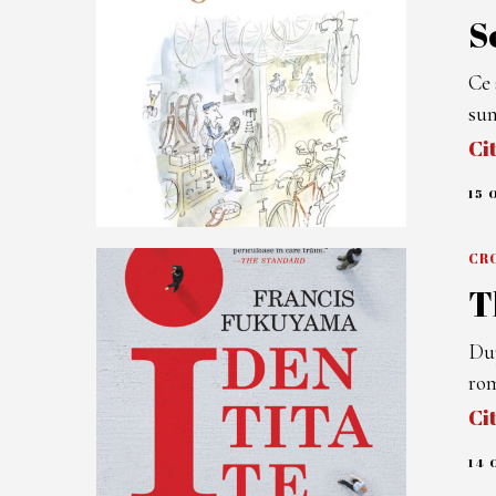
S
Ce 
sun
Ci
15 
CRO
T
Dup
ro
Ci
14