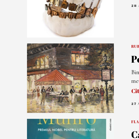
28
RUB
P
Bin
meu
Ci
27
FL
C