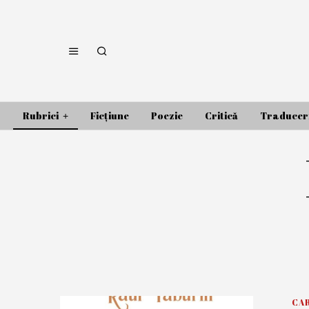
Rubrici
Ficțiune
Poezie
Critică
Traducer
CA