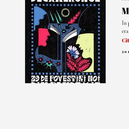
M
În 
era
Ci
26 