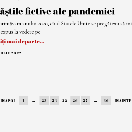
U
ăștile fictive ale pandemiei
S
T
2
0
primăvara anului 2020, cînd Statele Unite se pregăteau să in
2
2
 expus la vedere pe
tiți mai departe…
IULIE 2022
2
6
I
U
L
I
E
2
0
2
2
ÎNAPOI
1
…
23
24
25
26
27
…
36
ÎNAINTE