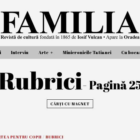
i
Interviu
Arte
Minicronicile Tatianei
Cu bocan
Rubrici
- Pagină 2
CĂRȚI CU MAGNET
RTEA PENTRU COPII
/
RUBRICI