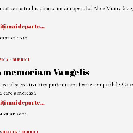
R
I
 tot ce s-a tradus pînă acum din opera lui Alice Munro (n. 19
E
2
0
2
tiți mai departe…
2
 AUGUST 2022
1
S
E
P
T
ZICA
/
RUBRICI
E
M
n memoriam Vangelis
B
R
I
E
ccesul şi creativitatea pură nu sunt foarte compatibile. Cu c
2
0
a care generează
2
2
tiți mai departe…
 AUGUST 2022
2
6
A
U
ASHBOOK
/
RUBRICI
G