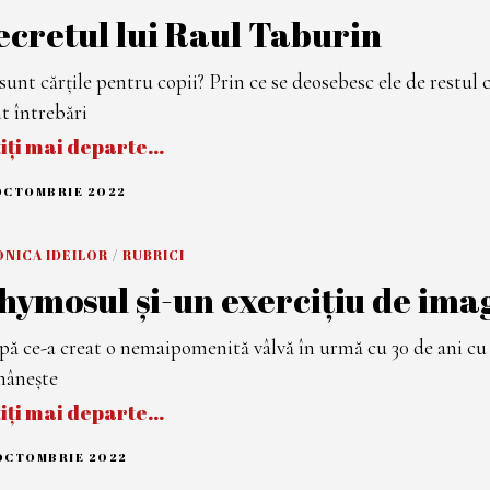
ecretul lui Raul Taburin
sunt cărțile pentru copii? Prin ce se deosebesc ele de restul c
t întrebări
tiți mai departe…
OCTOMBRIE 2022
1
5
O
C
NICA IDEILOR
/
RUBRICI
T
O
hymosul și-un exercițiu de ima
M
B
R
I
ă ce-a creat o nemaipomenită vâlvă în urmă cu 30 de ani cu Sf
E
2
mânește
0
2
tiți mai departe…
2
 OCTOMBRIE 2022
1
4
O