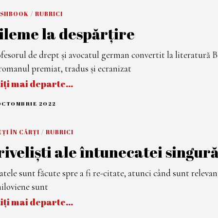
C
ASHBOOK
/
RUBRICI
T
O
ileme la despărțire
M
B
R
I
fesorul de drept și avocatul german convertit la literatură B
E
2
romanul premiat, tradus și ecranizat
0
2
tiți mai departe…
2
OCTOMBRIE 2022
1
3
O
C
ȚI ÎN CĂRȚI
/
RUBRICI
T
O
riveliști ale întunecatei singură
M
B
R
I
atele sunt făcute spre a fi re-citate, atunci când sunt releva
E
2
iloviene sunt
0
2
tiți mai departe…
2