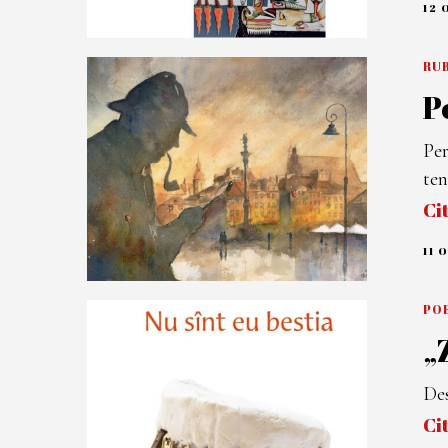
12 
RUB
P
Per
ten
Ci
11 
POE
„
Des
Ci