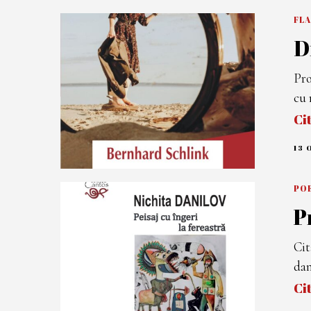
FL
D
Pro
cu 
Ci
13 
POE
P
Cit
dan
Ci