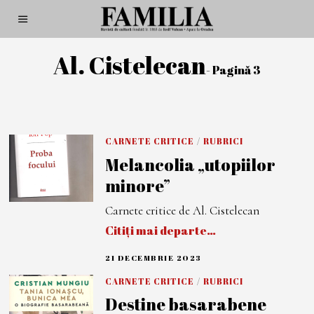
Al. Cistelecan
- Pagină 3
CARNETE CRITICE
/
RUBRICI
Melancolia „utopiilor
minore”
Carnete critice de Al. Cistelecan
Citiți mai departe…
21 DECEMBRIE 2023
2
7
D
CARNETE CRITICE
/
RUBRICI
E
Destine basarabene
C
E