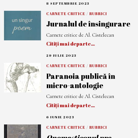
2
8 SEPTEMBRIE 2023
8
3
S
E
CARNETE CRITICE
/
RUBRICI
P
Jurnalul de însingurare
T
E
M
Carnete critice de Al. Cistelecan
B
R
Citiți mai departe…
I
E
2
29 IULIE 2023
2
0
9
2
I
CARNETE CRITICE
/
RUBRICI
3
U
Paranoia publică în
L
I
micro-antologie
E
2
0
Carnete critice de Al. Cistelecan
2
3
Citiți mai departe…
6 IUNIE 2023
6
I
U
CARNETE CRITICE
/
RUBRICI
N
Onomasticonul pre
I