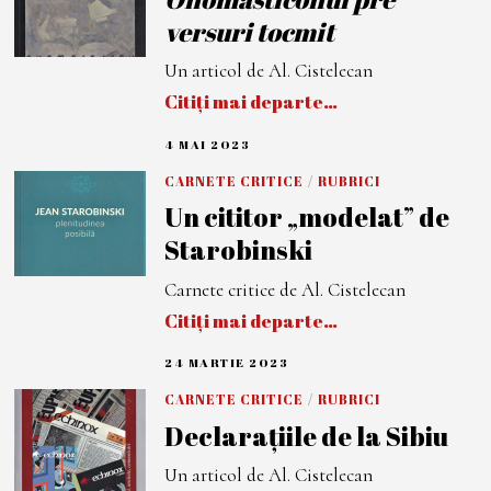
E
versuri tocmit
2
0
2
Un articol de Al. Cistelecan
3
Citiți mai departe…
4 MAI 2023
4
M
A
CARNETE CRITICE
/
RUBRICI
I
Un cititor „modelat” de
2
0
Starobinski
2
3
Carnete critice de Al. Cistelecan
Citiți mai departe…
24 MARTIE 2023
2
4
M
CARNETE CRITICE
/
RUBRICI
A
Declarațiile de la Sibiu
R
T
I
Un articol de Al. Cistelecan
E