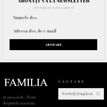
ABONAȚI-VĂ LA NEWSLETTER
Nici nouă nu ne place spam-ul
CĂUTARE
© 2004-2026 - Toate
drepturile rezervate.