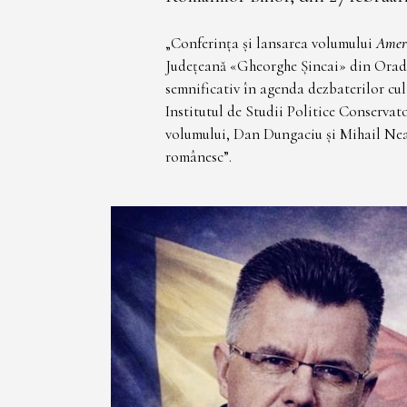
„Conferința și lansarea volumului
Ameri
Județeană «Gheorghe Șincai» din Oradea
semnificativ în agenda dezbaterilor cul
Institutul de Studii Politice Conservat
volumului, Dan Dungaciu și Mihail Neam
românesc”.