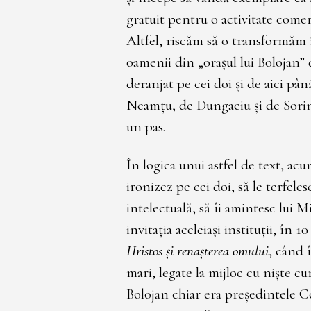
gratuit pentru o activitate comer
Altfel, riscăm să o transformăm 
oamenii din „orașul lui Bolojan” 
deranjat pe cei doi și de aici pâ
Neamțu, de Dungaciu și de Sorin L
un pas.
În logica unui astfel de text, ac
ironizez pe cei doi, să le terfele
intelectuală, să îi amintesc lui 
invitația aceleiași instituții, în
Hristos și renașterea omului
, când 
mari, legate la mijloc cu niște cu
Bolojan chiar era președintele C