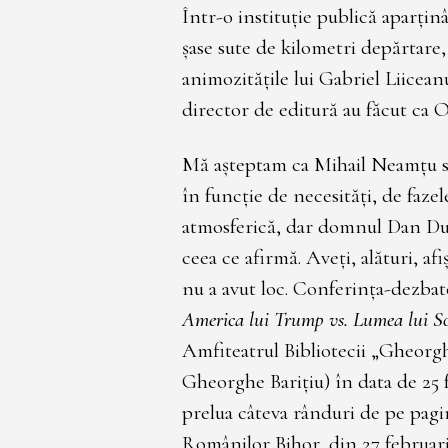
Într-o instituție publică aparțin
șase sute de kilometri depărtare, 
animozitățile lui Gabriel Liicean
director de editură au făcut ca 
Mă așteptam ca Mihail Neamțu să 
în funcție de necesități, de fazel
atmosferică, dar domnul Dan Du
ceea ce afirmă. Aveți, alături, af
nu a avut loc. Conferința-dezba
America lui Trump vs. Lumea lui S
Amfiteatrul Bibliotecii „Gheorgh
Gheorghe Barițiu) în data de 25 f
prelua câteva rânduri de pe pag
Românilor Bihor, din 27 februari