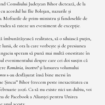
ând Consiliului Județean Bihor dictează, de la
cu acordul lui Ilie Bolojan, nazurile și
u. Mofturile de prim-ministru și fandoselile de
Oradea să rateze un eveniment de excepție.
îmbunătățească realitatea, să o siluiască puțin,
e lunii, de ora la care vorbește și de presiunea
ngaciu speram să pună mai multă onestitate în
ișul evenimentului despre care cei doi susțin că
tere
România, încotro?
și lansarea volumului
oros
s-au desfășurat însă bine mersi în
e Șincai” Bihor (trecem peste inexactitatea cu
ebruarie 2026. Ca să nu existe nici un dubiu, voi
ina de Facebook a Alianței pentru Unirea
e anul acesta: