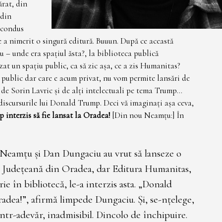
ărat, din
 din
a condus
ie a nimerit o singură editură. Buuun. După ce această
u – unde era spațiul ăsta?, la biblioteca publică
at un spațiu public, ca să zic așa, ce a zis Humanitas?
ă public dar care e acum privat, nu vom permite lansări de
de Sorin Lavric și de alți intelectuali pe tema Trump…
discursurile lui Donald Trump. Deci vă imaginați așa ceva,
interzis să fie lansat la Oradea!
[Din nou Neamțu:] În
 Neamțu și Dan Dungaciu au vrut să lanseze o
a Județeană din Oradea, dar Editura Humanitas,
rie în bibliotecă, le-a interzis asta. „Donald
radea!”, afirmă limpede Dungaciu. Și, se-nțelege,
 Într-adevăr, inadmisibil. Dincolo de închipuire.