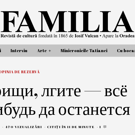
i
Interviu
Arte
Minicronicile Tatianei
Cu bocan
OPINIA DE REZERVĂ
рищи, лгите — всё
ибудь да останется
3
470 VIZUALIZĂRI
CITIȚI ÎN 11 DE MINUTE
1
I