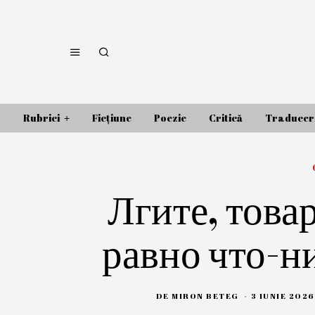
Rubrici
Ficțiune
Poezie
Critică
Traducer
Лгите, това
равно что-н
DE
MIRON BETEG
3 IUNIE 2026