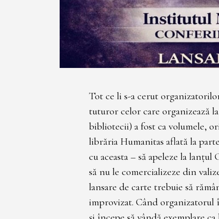
Tot ce li s-a cerut organizatorilo
tuturor celor care organizează la
bibliotecii) a fost ca volumele, or
librăria Humanitas aflată la parte
cu aceasta – să apeleze la lanțul 
să nu le comercializeze din valize
lansare de carte trebuie să rămâ
improvizat. Când organizatorul î
și începe să vândă exemplare ca l