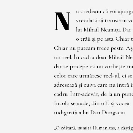
N
u credeam că voi ajung
vreodată să transcriu v
lui Mihail Neamțu. Dar 
o trăii și pe asta. Chiar 
Chiar nu puteam trece peste. Aș
un reel. În cadru doar Mihail N
dar se pricepe că nu vorbește n
celor care urmăresc reel-ul, ci se
adresează și cuiva care nu intră 
cadru. Într-adevăr, de la un pun
încolo se aude, din off, și vocea
indignată a lui Dan Dungaciu.
„O editură, numită Humanitas, a câștig