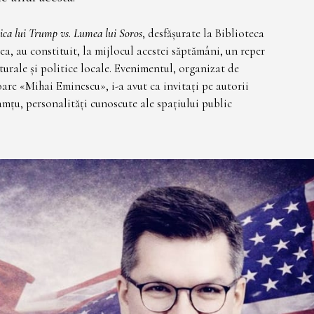
ca lui Trump vs. Lumea lui Soros
, desfășurate la Biblioteca
, au constituit, la mijlocul acestei săptămâni, un reper
turale și politice locale. Evenimentul, organizat de
oare «Mihai Eminescu», i-a avut ca invitați pe autorii
țu, personalități cunoscute ale spațiului public