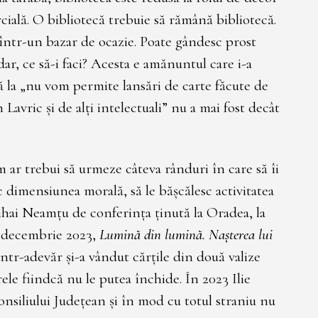
cială. O bibliotecă trebuie să rămână bibliotecă.
într-un bazar de ocazie. Poate gândesc prost
dar, ce să-i faci? Acesta e amănuntul care i-a
nă la „nu vom permite lansări de carte făcute de
avric și de alți intelectuali” nu a mai fost decât
um ar trebui să urmeze câteva rânduri în care să îi
sc dimensiunea morală, să le bășcălesc activitatea
Mihai Neamțu de conferința ținută la Oradea, la
 10 decembrie 2023,
Lumină din lumină. Nașterea lui
într-adevăr și-a vândut cărțile din două valize
rele fiindcă nu le putea închide. În 2023 Ilie
onsiliului Județean și în mod cu totul straniu nu