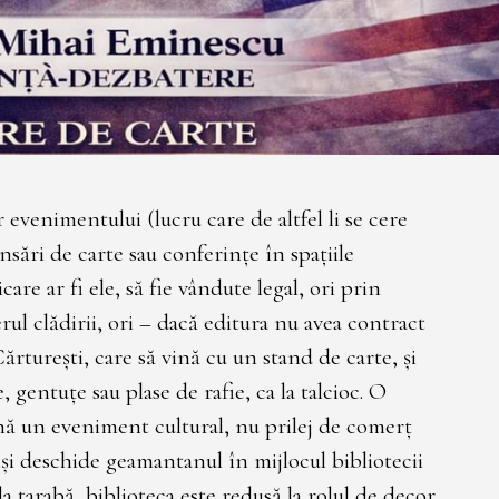
r evenimentului (lucru care de altfel li se cere
nsări de carte sau conferințe în spațiile
icare ar fi ele, să fie vândute legal, ori prin
rul clădirii, ori – dacă editura nu avea contract
Cărturești, care să vină cu un stand de carte, și
, gentuțe sau plase de rafie, ca la talcioc. O
nă un eveniment cultural, nu prilej de comerț
și deschide geamantanul în mijlocul bibliotecii
a tarabă, biblioteca este redusă la rolul de decor