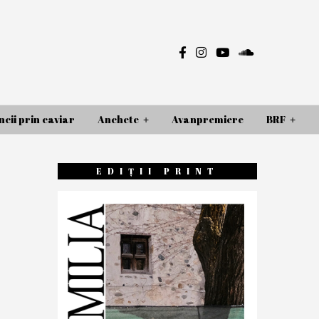
cii prin caviar
Anchete
Avanpremiere
BRF
EDIȚII PRINT