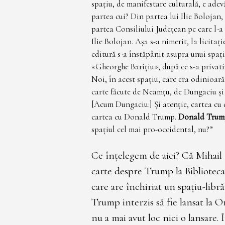
spațiu, de manifestare culturală, e adev
partea cui? Din partea lui Ilie Bolojan,
partea Consiliului Județean pe care l-
Ilie Bolojan. Așa s-a nimerit, la licitaț
editură s-a înstăpânit asupra unui spați
«Gheorghe Barițiu», după ce s-a privatiz
Noi, în acest spațiu, care era odinioar
carte făcute de Neamțu, de Dungaciu și 
[Acum Dungaciu:] Și atenție, cartea cu 
cartea cu Donald Trump.
Donald Trump 
spațiul cel mai pro-occidental, nu?”
Ce înțelegem de aici? Că Mihail
carte despre Trump la Bibliotec
care are închiriat un spațiu-libră
Trump interzis să fie lansat la O
nu a mai avut loc nici o lansare.