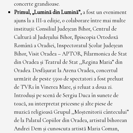
5
concerte grandioase.
Primul, „Lumină din Lumină”,
a fost un eveniment
ajuns la a III-a ediție, o colaborare între mai multe
instituții: Consiliul Județean Bihor, Centrul de
Cultură al Județului Bihor, Episcopia Ortodoxă
Română a Oradiei, Inspectoratul Școlar Județean
Bihor, Visit Oradea – APTOR, Filarmonica de Stat
din Oradea și Teatrul de Stat ,,Regina Maria” din
Oradea. Desfășurat la Arena Oradea, concertul
urmărit de peste 5500 de spectatori a fost preluat
de TVR1 în Vinerea Mare, și reluat a doua zi.
Introduși pe scenă de Sergiu Duca în sunete de
toacă, au interpretat pricesne și alte piese de
muzică religioasă Grupul ,,Moștenitorii cântecului”
de la Palatul Copiilor din Oradea, artistul bihorean
Andrei Dem și cunoscuta artistă Maria Coman,