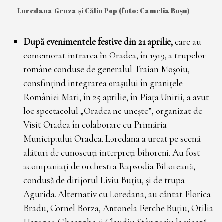
Loredana Groza și Călin Pop (foto: Camelia Bușu)
După evenimentele festive din 21 apri­lie,
care au
comemorat intrarea în Oradea, în 1919, a trupelor
române conduse de generalul Traian Moșoiu,
consfințind integrarea orașului în granițele
României Mari, în 25 aprilie, în Piața Unirii, a avut
loc specta­colul „Oradea ne unește”, organizat de
Visit Oradea în colaborare cu Primăria
Municipiului Oradea. Loredana a urcat pe scenă
alături de cunoscuți interpreți bihoreni. Au fost
acompaniați de orchestra Rapsodia Bihoreană,
condusă de dirijorul Liviu Buțiu, și de trupa
Agurida. Alternativ cu Loredana, au cântat Florica
Bradu, Cornel Borza, Antonela Ferche Buțiu, Otilia
Haragoș, Gheorghe și Claudiu Stângaciu la vioară