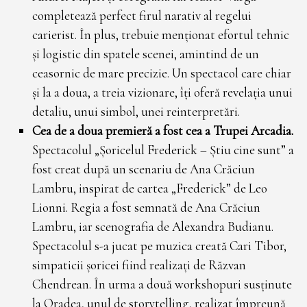
completează perfect firul narativ al regelui
carierist. În plus, trebuie menționat efortul tehnic
și logistic din spatele scenei, amintind de un
ceasornic de mare precizie. Un spectacol care chiar
și la a doua, a treia vizionare, îți oferă revelația unui
detaliu, unui simbol, unei reinterpretări. ­
Cea de a doua premieră a fost cea a Trupei Arcadia.
Spectacolul „Șoricelul Frederick – Știu cine sunt” a
fost creat după un scenariu de Ana Crăciun
Lambru, inspirat de cartea „Frederick” de Leo
Lionni. Regia a fost semnată de Ana Crăciun
Lambru, iar scenografia de Alexandra Budianu.
Spectacolul s-a jucat pe muzica creată Cari Tibor,
simpaticii șoricei fiind realizați de Răzvan
Chendrean. În urma a două workshopuri susținute
la Oradea, unul de storytelling, realizat împreună