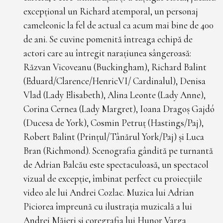
excepțional un Richard atemporal, un personaj
cameleonic la fel de actual ca acum mai bine de 400
de ani. Se cuvine pomenită întreaga echipă de
actori care au întregit narațiunea sângeroasă:
Răzvan Vicoveanu (Buckingham), Richard Balint
(Eduard/Clarence/HenricVI/ Cardinalul), Denisa
Vlad (Lady Elisabeth), Alina Leonte (Lady Anne),
Corina Cernea (Lady Margret), Ioana Dragoș Gajdó
(Ducesa de York), Cosmin Petruț (Hastings/Paj),
Robert Balint (Prințul/Tânărul York/Paj) și Luca
Bran (Richmond). Scenografia gândită pe turnantă
de Adrian Balcău este spectaculoasă, un spectacol
vizual de excepție, îmbinat perfect cu proiecțiile
video ale lui Andrei Cozlac. Muzica lui Adrian
Piciorea împreună cu ilustrația muzicală a lui
Andrei Măjeri și coregrafia lui Hunor Varga