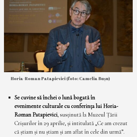
Horia-Roman Patapievici (foto: Camelia Bușu)
Se cuvine să închei o lună bogată în
evenimente culturale cu conferința lui Horia-
Roman Patapievici
, susținută la Muzeul Țării
Crișurilor în 29 aprilie, și intitulată „Ce am crezut
că știam și nu știam și am aflat în cele din urmă”.