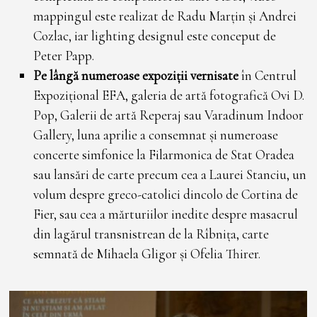
mappingul este realizat de Radu Marțin și Andrei
Cozlac, iar lighting designul este conceput de
Peter Papp.
Pe lângă numeroase expoziții verni­sate
în Centrul
Expozițional EFA, galeria de artă fotografică Ovi D.
Pop, Galerii de artă Reperaj sau Varadinum Indoor
Gallery, luna aprilie a consem­nat și numeroase
concerte simfonice la Filarmonica de Stat Oradea
sau lansări de carte precum cea a Laurei Stanciu, un
volum despre greco-catolici dincolo de Cortina de
Fier, sau cea a mărturiilor inedite despre masacrul
din lagărul transnistrean de la Rîbnița, carte
semnată de Mihaela Gligor și Ofelia Thirer.