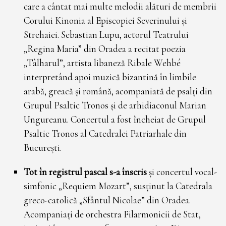
care a cântat mai multe melodii alături de membrii
Corului Kinonia al Episcopiei Severinului și
Strehaiei. Sebastian Lupu, actorul Teatrului
„Regina Maria” din Oradea a recitat poezia
„Tâlharul”, artista libaneză Ribale Wehbé
interpretând apoi muzică bizantină în limbile
arabă, greacă și română, acompaniată de psalți din
Grupul Psaltic Tronos și de arhidiaconul Marian
Ungureanu. Concertul a fost încheiat de Grupul
Psaltic Tronos al Catedralei Patriarhale din
București.
Tot în registrul pascal s-a înscris
și concertul vocal-
simfonic „Requiem Mozart”, susținut la Catedrala
greco-catolică „Sfântul Nicolae” din Oradea.
Acompaniați de orchestra Filarmonicii de Stat,