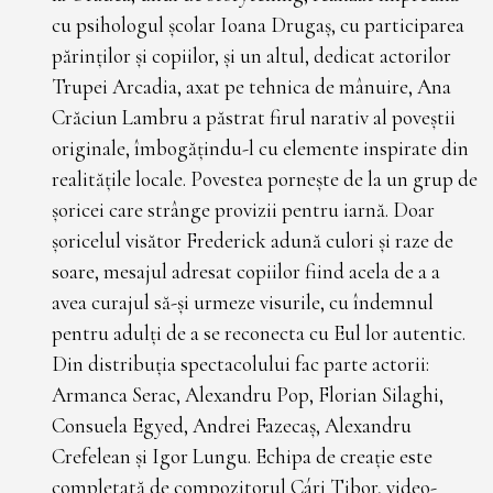
cu psihologul școlar Ioana Drugaș, cu participarea
părinților și copiilor, și un altul, dedicat actorilor
Trupei Arcadia, axat pe tehnica de mânuire, Ana
Crăciun Lambru a păstrat firul narativ al poveștii
originale, îmbogățindu-l cu elemente inspirate din
realitățile locale. Povestea pornește de la un grup de
șoricei care strânge provizii pentru iarnă. Doar
șoricelul visător Frederick adună culori și raze de
soare, mesajul adresat copiilor fiind acela de a a
avea curajul să-și urmeze visurile, cu îndemnul
pentru adulți de a se reconecta cu Eul lor autentic.
Din distribuția spectacolului fac parte actorii:
Armanca Serac, Alexandru Pop, Florian Silaghi,
Consuela Egyed, Andrei Fazecaș, Alexandru
Crefelean și Igor Lungu. Echipa de creație este
completată de compozitorul Cári Tibor, video-