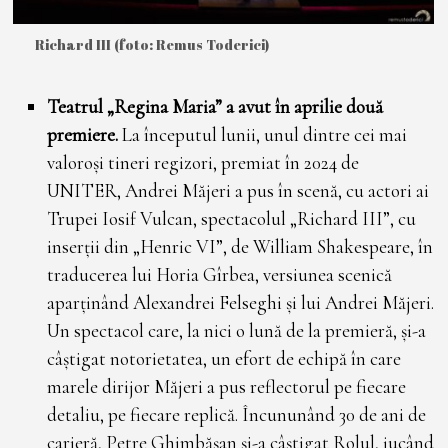
Richard III (foto: Remus Toderici)
Teatrul „Regina Maria” a avut în aprilie două
premiere.
La începutul lunii, unul dintre cei mai
valoroși tineri regizori, premiat în 2024 de
UNITER, Andrei Măjeri a pus în scenă, cu actori ai
Trupei Iosif Vulcan, spectacolul „Richard III”, cu
inserții din „Henric VI”, de ­William Shakespeare, în
traducerea lui Horia Gîrbea, versiunea scenică
aparținând Alexandrei Felseghi și lui Andrei Măjeri.
Un spectacol care, la nici o lună de la premieră, și-a
câștigat notorietatea, un efort de echipă în care
marele dirijor Măjeri a pus reflectorul pe fiecare
detaliu, pe fiecare replică. Încununând 30 de ani de
carieră, Petre Ghimbășan și-a câștigat Rolul, jucând