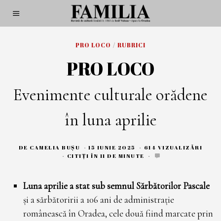
PRO LOCO
/
RUBRICI
PRO LOCO
Evenimente culturale orădene
în luna aprilie
DE
CAMELIA BUȘU
15 IUNIE 2025
1
614 VIZUALIZĂRI
5
CITIȚI ÎN 11 DE MINUTE
I
U
N
Luna aprilie a stat sub semnul Sărbătorilor Pascale
I
E
și a sărbătoririi a 106 ani de administrație
2
0
românească în Oradea, cele două fiind marcate prin
2