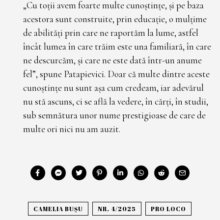
„Cu toții avem foarte multe cunoștințe, și pe baza
acestora sunt construite, prin educație, o mulțime
de abilități prin care ne rapor­tăm la lume, astfel
încât lumea în care trăim este una familiară, în care
ne descurcăm, și care ne este dată într-un anume
fel”, spune Patapievici. Doar că multe dintre aceste
cunoștințe nu sunt așa cum credeam, iar ade­vărul
nu stă ascuns, ci se află la vedere, în cărți, în studii,
sub semnătura unor nume prestigioase de care de
multe ori nici nu am auzit.
CAMELIA BUȘU
NR. 4/2025
PRO LOCO