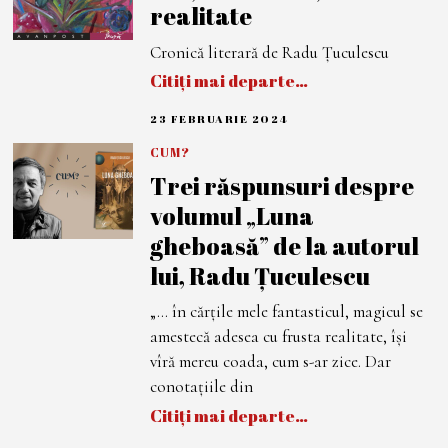
realitate
E
2
0
Cronică literară de Radu Țuculescu
2
4
Citiți mai departe…
23 FEBRUARIE 2024
2
3
F
CUM?
E
Trei răspunsuri despre
B
R
volumul „Luna
U
A
gheboasă” de la autorul
R
I
lui, Radu Țuculescu
E
2
0
„... în cărțile mele fantasticul, magicul se
2
4
amestecă adesea cu frusta realitate, își
vîră mereu coada, cum s-ar zice. Dar
conotațiile din
Citiți mai departe…