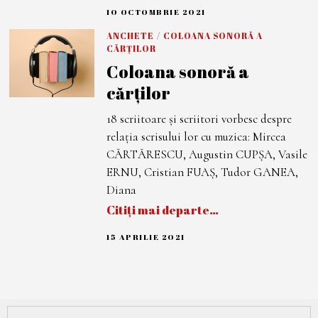
10 OCTOMBRIE 2021
1
0
O
ANCHETE
/
COLOANA SONORĂ A
C
CĂRȚILOR
T
O
Coloana sonoră a
M
B
cărților
R
I
18 scriitoare și scriitori vorbesc despre
E
2
relația scrisului lor cu muzica: Mircea
0
2
CĂRTĂRESCU, Augustin CUPȘA, Vasile
1
ERNU, Cristian FUAȘ, Tudor GANEA,
Diana
Citiți mai departe…
15 APRILIE 2021
8
D
E
C
E
M
B
R