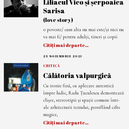
Liliacul Vico și șerpoaica
M
Sarisa
B
R
I
(love story)
E
2
o poveste/ cum alta nu mai este/și nici nu
0
2
va mai fi/ pentru adulți, tineri și copii
1
Citiți mai departe…
25 NOIEMBRIE 2021
1
D
E
CRITICĂ
C
Călătoria valpurgică
E
M
B
Cu ironie fină, cu aplecare autentică
R
I
înspre ludic, Radu Țuculescu demontează
E
2
clișee, stereotipii și spații comune într-
0
ale arhitecturii textului, persiflând cifre
2
1
magice,
Citiți mai departe…