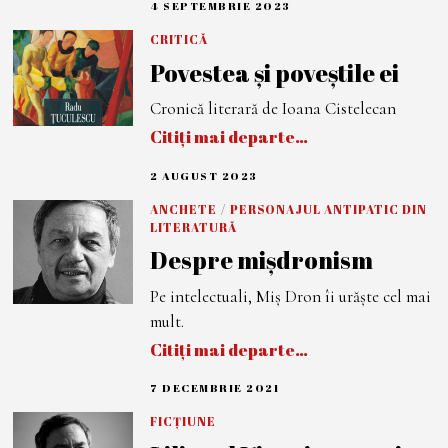
4 SEPTEMBRIE 2023
4
S
E
CRITICĂ
P
Povestea și poveștile ei
T
E
M
Cronică literară de Ioana Cistelecan
B
R
Citiți mai departe…
I
E
2
2 AUGUST 2023
2
0
A
2
U
ANCHETE
/
PERSONAJUL ANTIPATIC DIN
3
G
LITERATURĂ
U
S
Despre mișdronism
T
2
Pe intelectuali, Miș Dron îi urăște cel mai
0
2
mult.
3
Citiți mai departe…
7 DECEMBRIE 2021
7
D
E
FICȚIUNE
C
E