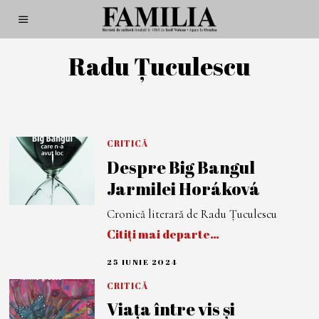
Radu Țuculescu
CRITICĂ
Despre Big Bangul
Jarmilei Horáková
Cronică literară de Radu Țuculescu
Citiți mai departe…
25 IUNIE 2024
2
5
I
CRITICĂ
U
Viața între vis și
N
I