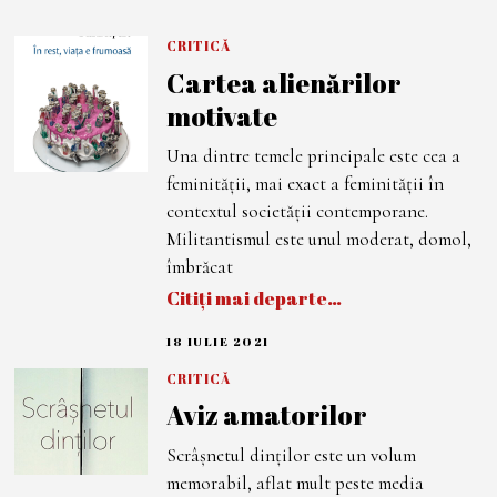
CRITICĂ
Cartea alienărilor
motivate
Una dintre temele principale este cea a
feminității, mai exact a feminității în
contextul societății contemporane.
Militantismul este unul moderat, domol,
îmbrăcat
Citiți mai departe…
18 IULIE 2021
1
8
I
CRITICĂ
U
Aviz amatorilor
L
I
E
Scrâșnetul dinților este un volum
2
0
memorabil, aflat mult peste media
2