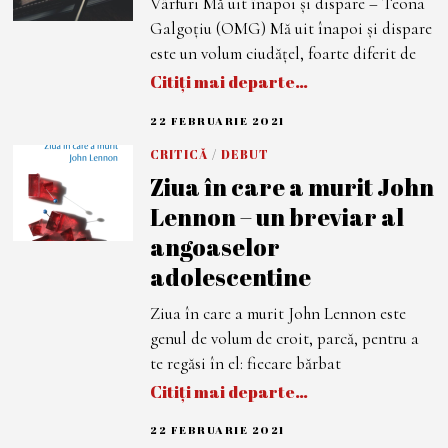
Vârfuri Mă uit înapoi și dispare – Teona
I
E
Galgoțiu (OMG) Mă uit înapoi și dispare
2
0
este un volum ciudățel, foarte diferit de
2
Citiți mai departe…
1
22 FEBRUARIE 2021
2
2
F
CRITICĂ
/
DEBUT
E
Ziua în care a murit John
B
R
Lennon – un breviar al
U
A
angoaselor
R
I
adolescentine
E
2
0
Ziua în care a murit John Lennon este
2
1
genul de volum de croit, parcă, pentru a
te regăsi în el: fiecare bărbat
Citiți mai departe…
22 FEBRUARIE 2021
7
M