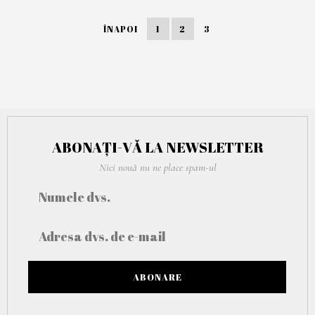
A
R
ÎNAPOI
1
2
3
T
I
E
2
0
2
1
ABONAȚI-VĂ LA NEWSLETTER
Nici nouă nu ne place spam-ul