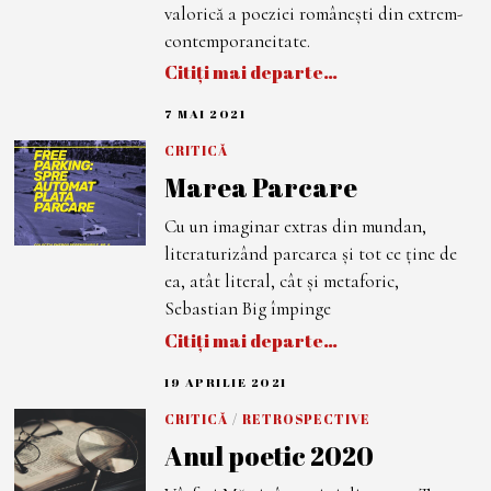
1
valorică a poeziei românești din extrem-
contemporaneitate.
Citiți mai departe…
7 MAI 2021
1
2
M
CRITICĂ
A
Marea Parcare
I
2
0
Cu un imaginar extras din mundan,
2
1
literaturizând parcarea și tot ce ține de
ea, atât literal, cât și metaforic,
Sebastian Big împinge
Citiți mai departe…
19 APRILIE 2021
1
9
A
CRITICĂ
/
RETROSPECTIVE
P
Anul poetic 2020
R
I
L