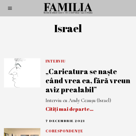
Israel
INTERVIU
„Caricatura se naște
când vrea ea, fără vreun
aviz prealabil”
Interviu cu Andy Ceauşu (Israel)
Citiți mai departe…
7 DECEMBRIE 2021
7
D
E
CORESPONDENȚE
C