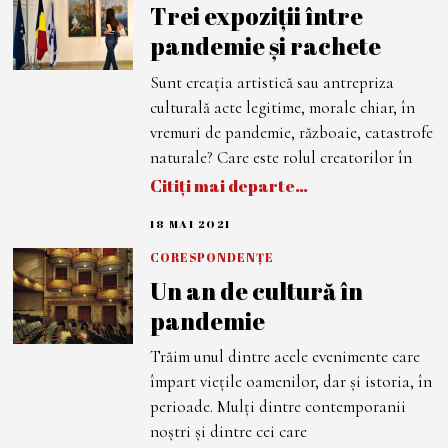
Trei expoziții între
E
M
pandemie și rachete
B
R
I
Sunt creația artistică sau antrepriza
E
2
culturală acte legitime, morale chiar, în
0
2
vremuri de pandemie, războaie, catastrofe
1
naturale? Care este rolul creatorilor în
Citiți mai departe…
18 MAI 2021
1
8
M
CORESPONDENȚE
A
Un an de cultură în
I
2
pandemie
0
2
1
Trăim unul dintre acele evenimente care
împart viețile oamenilor, dar și istoria, în
perioade. Mulți dintre contemporanii
noștri și dintre cei care