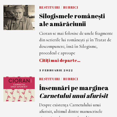
4
A
RESTITUIRI
/
RUBRICI
P
Silogismele româneşti
R
I
ale amărăciunii
L
I
E
Cioran se mai folosise de unele fragmente
2
0
din scrierile lui româneşti şi în Tratat de
2
2
descompunere; însă în Silogisme,
procedeul e aproape
Citiți mai departe…
3 FEBRUARIE 2022
8
F
E
RESTITUIRI
/
RUBRICI
B
Însemnări pe marginea
R
U
Carnetului unui afurisit
A
R
I
Despre existenţa Carnetulului unui
E
2
afurisit, ultimul dintre manuscrisele
0