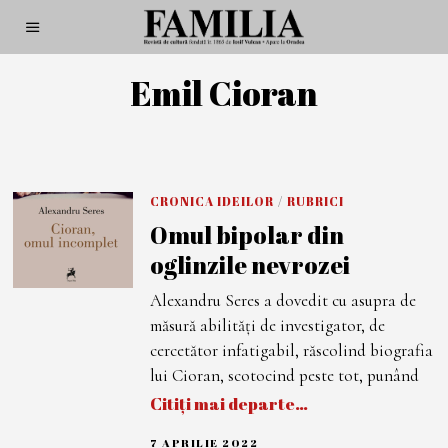
Emil Cioran
CRONICA IDEILOR
/
RUBRICI
Omul bipolar din
oglinzile nevrozei
Alexandru Seres a dovedit cu asupra de
măsură abilități de investigator, de
cercetător infatigabil, răscolind biografia
lui Cioran, scotocind peste tot, punând
Citiți mai departe…
7 APRILIE 2022
1