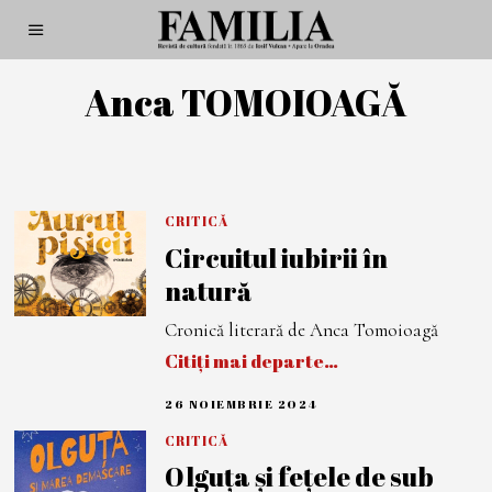
Anca TOMOIOAGĂ
CRITICĂ
Circuitul iubirii în
natură
Cronică literară de Anca Tomoioagă
Citiți mai departe…
26 NOIEMBRIE 2024
2
6
N
CRITICĂ
O
Olguța și fețele de sub
I
E