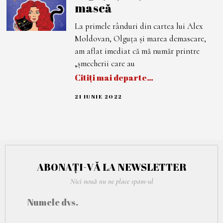
mască
M
B
R
La primele rânduri din cartea lui Alex
I
E
Moldovan, Olguța și marea demascare,
2
0
am aflat imediat că mă număr printre
2
„șmecherii care au
4
Citiți mai departe…
21 IUNIE 2022
2
2
I
U
N
I
E
2
0
ABONAȚI-VĂ LA NEWSLETTER
2
2
Nici nouă nu ne place spam-ul