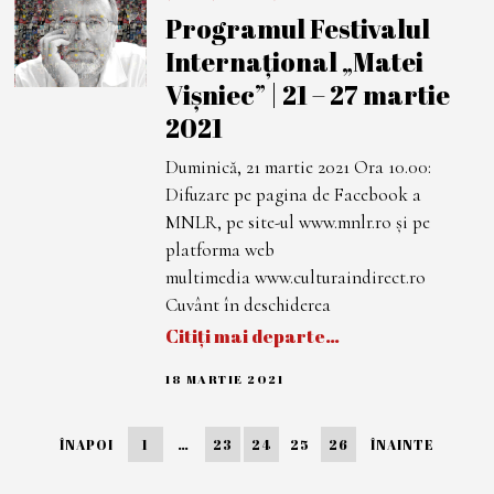
A
Programul Festivalul
R
T
Internațional „Matei
I
E
Vișniec” | 21 – 27 martie
2
0
2021
2
1
Duminică, 21 martie 2021 Ora 10.00:
Difuzare pe pagina de Facebook a
MNLR, pe site-ul www.mnlr.ro și pe
platforma web
multimedia www.culturaindirect.ro
Cuvânt în deschiderea
Citiți mai departe…
18 MARTIE 2021
1
8
M
A
ÎNAPOI
1
…
23
24
25
26
ÎNAINTE
R
T
I