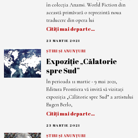
0
în colecția Anansi. World Fiction din
2
1
această primăvară o reprezintă noua
traducere din opera lui
Citiți mai departe…
23 MARTIE 2021
2
4
M
ȘTIRI ȘI ANUNȚURI
A
Expoziție „Călatorie
R
T
spre Sud”
I
E
2
În perioada 11 martie - 9 mai 2021,
0
2
Editura Frontiera vă invită să vizitați
1
expoziția „Călătorie spre Sud” a artistului
Eugen Berlo,
Citiți mai departe…
23 MARTIE 2021
2
3
M
ȘTIRI ȘI ANUNȚURI