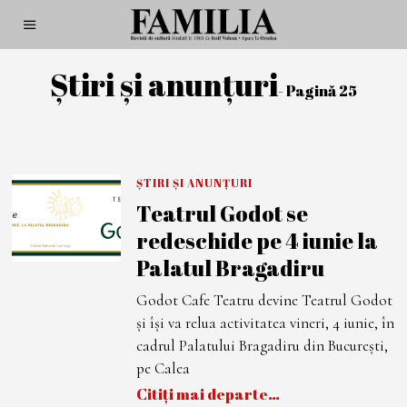
Știri și anunțuri
- Pagină 25
ȘTIRI ȘI ANUNȚURI
Teatrul Godot se
redeschide pe 4 iunie la
Palatul Bragadiru
Godot Cafe Teatru devine Teatrul Godot
și își va relua activitatea vineri, 4 iunie, în
cadrul Palatului Bragadiru din București,
pe Calea
Citiți mai departe…