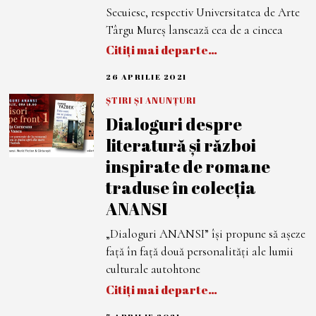
Secuiesc, respectiv Universitatea de Arte
Târgu Mureș lansează cea de a cincea
Citiți mai departe…
26 APRILIE 2021
2
6
A
ȘTIRI ȘI ANUNȚURI
P
Dialoguri despre
R
I
literatură și război
L
I
inspirate de romane
E
2
traduse în colecția
0
2
ANANSI
1
„Dialoguri ANANSI” își propune să așeze
față în față două personalități ale lumii
culturale autohtone
Citiți mai departe…