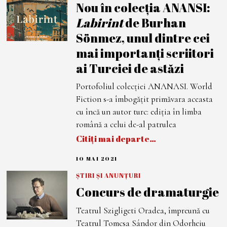
Nou în colecția ANANSI:
I
2
Labirint
de Burhan
0
2
Sönmez, unul dintre cei
1
mai importanți scriitori
ai Turciei de astăzi
Portofoliul colecției ANANASI. World
Fiction s-a îmbogățit primăvara aceasta
cu încă un autor turc: ediția în limba
română a celui de-al patrulea
Citiți mai departe…
10 MAI 2021
1
0
M
ȘTIRI ȘI ANUNȚURI
A
Concurs de dramaturgie
I
2
0
Teatrul Szigligeti Oradea, împreună cu
2
1
Teatrul Tomcsa Sándor din Odorheiu