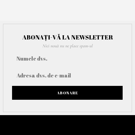
E
2
0
2
1
ABONAȚI-VĂ LA NEWSLETTER
Nici nouă nu ne place spam-ul