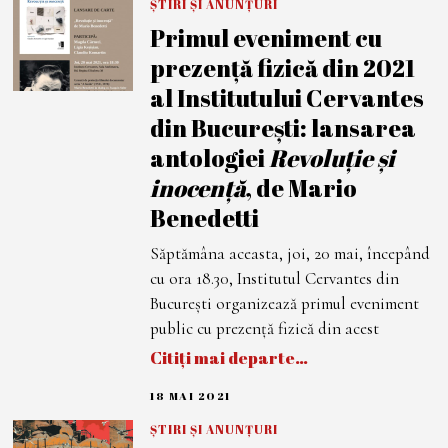
M
ȘTIRI ȘI ANUNȚURI
A
Primul eveniment cu
I
2
prezență fizică din 2021
0
2
al Institutului Cervantes
1
din București: lansarea
antologiei
Revoluție și
inocență
, de Mario
Benedetti
Săptămâna aceasta, joi, 20 mai, începând
cu ora 18.30, Institutul Cervantes din
București organizează primul eveniment
public cu prezență fizică din acest
Citiți mai departe…
18 MAI 2021
1
8
M
ȘTIRI ȘI ANUNȚURI
A