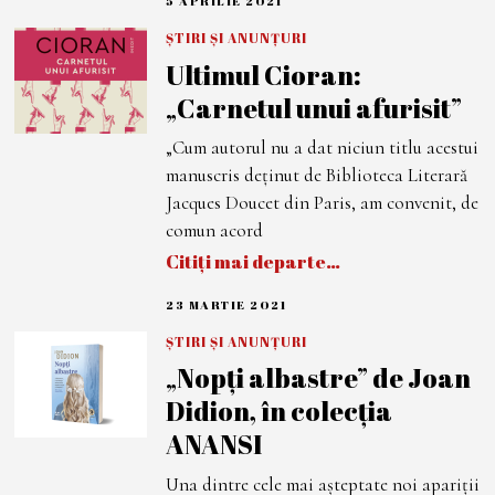
5 APRILIE 2021
5
A
P
ȘTIRI ȘI ANUNȚURI
R
Ultimul Cioran:
I
L
„Carnetul unui afurisit”
I
E
2
„Cum autorul nu a dat niciun titlu acestui
0
2
manuscris deținut de Biblioteca Literară
1
Jacques Doucet din Paris, am convenit, de
comun acord
Citiți mai departe…
23 MARTIE 2021
1
0
D
ȘTIRI ȘI ANUNȚURI
E
„Nopți albastre” de Joan
C
E
Didion, în colecția
M
B
ANANSI
R
I
E
Una dintre cele mai așteptate noi apariții
2