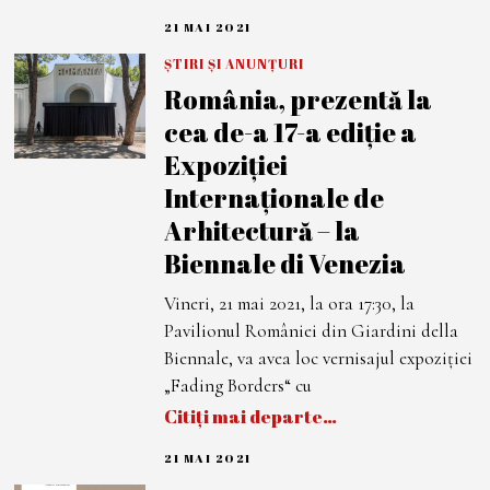
21 MAI 2021
2
1
M
ȘTIRI ȘI ANUNȚURI
A
România, prezentă la
I
2
cea de-a 17-a ediție a
0
2
Expoziției
1
Internaționale de
Arhitectură – la
Biennale di Venezia
Vineri, 21 mai 2021, la ora 17:30, la
Pavilionul României din Giardini della
Biennale, va avea loc vernisajul expoziției
„Fading Borders“ cu
Citiți mai departe…
21 MAI 2021
2
1