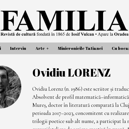
i
Interviu
Arte
Minicronicile Tatianei
Cu bocan
Ovidiu LORENZ
Ovidiu Lorenz (n. 1986) este scriitor și traduc
Absolvent de profil matematică–informatică
Mureș, doctor în literatură comparată la Cluj 
perioada 2017–2023, concomitent cu realizare
trilogii poetice sub alt nume, a participat l