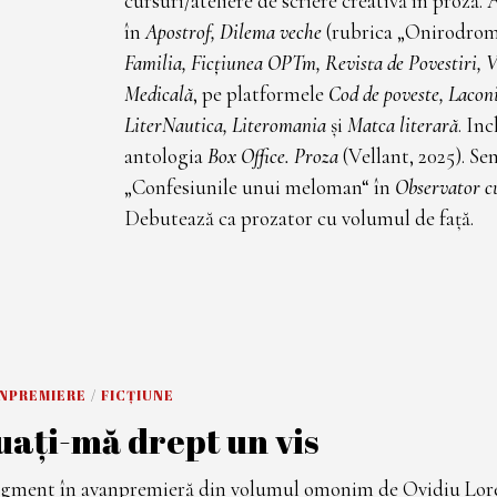
cursuri/ateliere de scriere creativă în proză. 
în
Apostrof, Dilema veche
(rubrica „Onirodrom
Familia, Ficțiunea OPTm, Revista de Povestiri, V
Medicală
, pe platformele
Cod de poveste, Laconi
LiterNautica, Literomania
și
Matca literară
. Inc
antologia
Box Office. Proza
(Vellant, 2025). S
„Confesiunile unui meloman“ în
Observator c
Debutează ca prozator cu volumul de față.
ANPREMIERE
/
FICȚIUNE
uați-mă drept un vis
gment în avanpremieră din volumul omonim de Ovidiu Lor