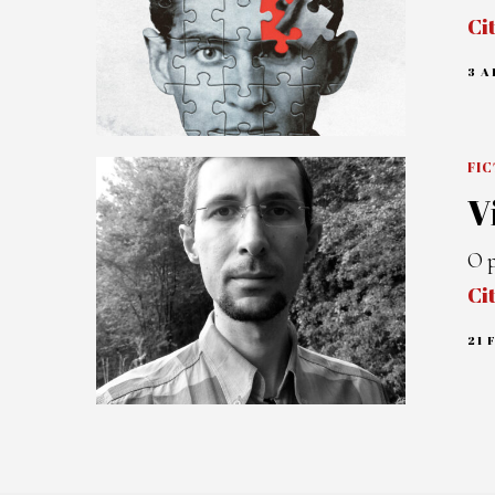
Ci
3 A
FIC
V
O p
Ci
21 