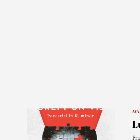
AV
L
Fra