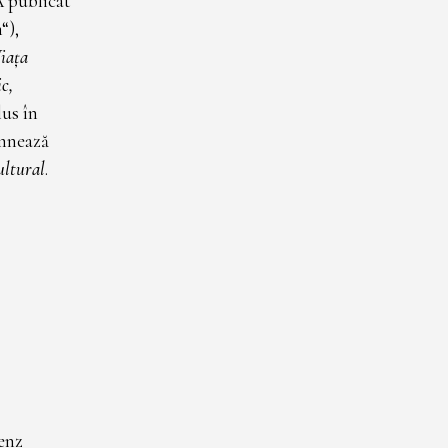
A publicat
“),
iața
c,
lus în
emnează
ultural
.
enz