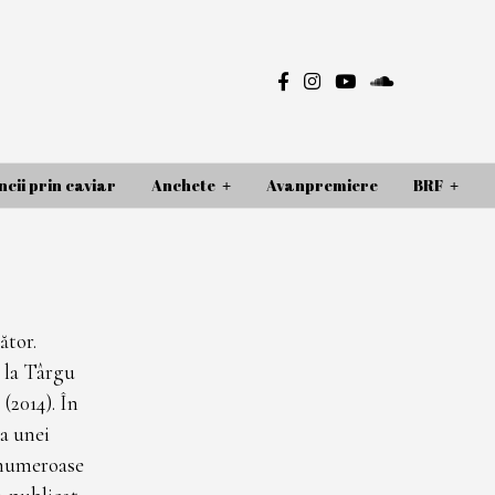
cii prin caviar
Anchete
Avanpremiere
BRF
ător.
 la Târgu
(2014). În
a unei
a numeroase