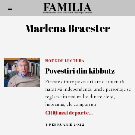
Marlena Braester
NOTE DE LECTURĂ
Povestiri din kibbutz
Fiecare dintre povestiri are o structură
narativă independentă, unele personaje se
regăsesc în mai multe dintre ele și,
împreună, ele compun un
Citiți mai departe…
4 FEBRUARIE 2022
2
1
F