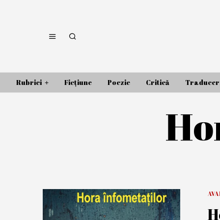
Rubrici
Ficțiune
Poezie
Critică
Traducer
Hor
AV
H