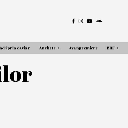
cii prin caviar
Anchete
Avanpremiere
BRF
ilor