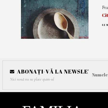
Fra
Ci
12 
ABONAȚI-VĂ LA NEWSLETTER
Nici nouă nu ne place spam-ul