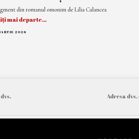
gment din romanul omonim de Lilia Calancea
tiți mai departe…
MARTIE 2026
1
2
M
A
R
T
I
E
2
0
2
6