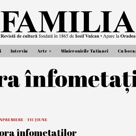
i
Interviu
Arte
Minicronicile Tatianei
Cu bocan
a înfometaț
ANPREMIERE
/
FICȚIUNE
ora înfometaților