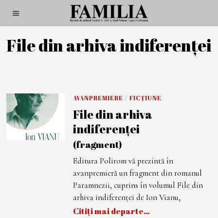
File din arhiva indiferenței
AVANPREMIERE
/
FICȚIUNE
File din arhiva
indiferenței
(fragment)
Editura Polirom vă prezintă în
avanpremieră un fragment din romanul
Paramnezii, cuprins în volumul File din
arhiva indiferenței de Ion Vianu,
Citiți mai departe…