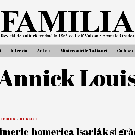
i
Interviu
Arte
Minicronicile Tatianei
Cu bocan
Annick Loui
ITERION
/
RUBRICI
imeric-homerica Isarlâk și grăd