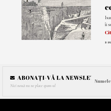
c
Isa
îi 
Ci
3 I
ABONAȚI-VĂ LA NEWSLETTER
Nici nouă nu ne place spam-ul