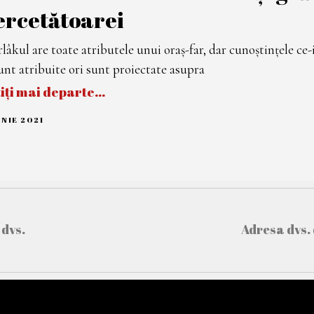
ercetătoarei
rlâkul are toate atributele unui oraș-far, dar cunoștințele 
sunt atribuite ori sunt proiectate asupra
tiți mai departe…
UNIE 2021
1
I
U
N
I
E
2
0
2
1