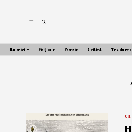
Rubrici
Ficțiune
Poezie
Critică
Traducer
CR
H