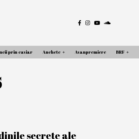
cii prin caviar
Anchete
Avanpremiere
BRF
s
inile secrete ale