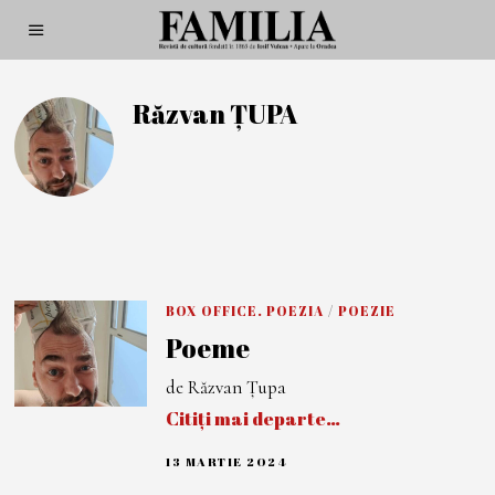
Răzvan ȚUPA
BOX OFFICE. POEZIA
/
POEZIE
Poeme
de Răzvan Țupa
Citiți mai departe…
13 MARTIE 2024
1
3
M