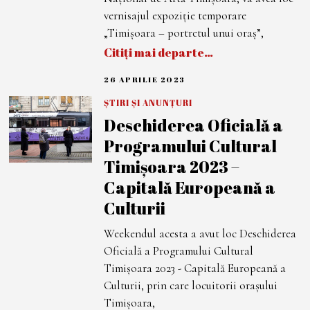
vernisajul expoziție temporare
„Timișoara – portretul unui oraș”,
Citiți mai departe…
26 APRILIE 2023
2
7
A
ȘTIRI ȘI ANUNȚURI
P
Deschiderea Oficială a
R
I
Programului Cultural
L
I
Timișoara 2023 –
E
2
Capitală Europeană a
0
2
Culturii
3
Weekendul acesta a avut loc Deschiderea
Oficială a Programului Cultural
Timișoara 2023 - Capitală Europeană a
Culturii, prin care locuitorii orașului
Timișoara,