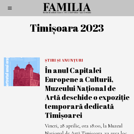
Timișoara 2023
ȘTIRI ȘI ANUNȚURI
În anul Capitalei
Europene a Culturii,
Muzeului Național de
Artă deschide o expoziție
temporară dedicată
Timișoarei
Vineri, 28 aprilie, ora 18:00, la Muzeul
Național de Artă Timișoara, va avea loc