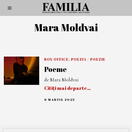
Mara Moldvai
BOX OFFICE. POEZIA
/
POEZIE
Poeme
de Mara Moldvai
Citiți mai departe…
6 MARTIE 2025
6
M
A
R
T
I
E
2