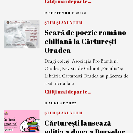
Citiți mai departe…
9 SEPTEMBRIE 2022
9
S
E
ȘTIRI ȘI ANUNȚURI
P
Seară de poezie româno-
T
E
chiliană la Cărturești
M
B
Oradea
R
I
E
Dragi colegi, Asociația Pro Bambini
2
0
Oradea, Revista de Cultură „Familia” și
2
2
Librăria Cărturești Oradea au plăcerea de
a vă invita la o
Citiți mai departe…
8 AUGUST 2022
8
A
U
ȘTIRI ȘI ANUNȚURI
G
Cărturești lansează
U
S
ediția a doua a Burselor
T