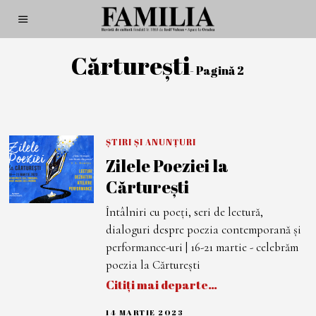
Cărturești
- Pagină 2
ȘTIRI ȘI ANUNȚURI
Zilele Poeziei la
Cărturești
Întâlniri cu poeți, seri de lectură,
dialoguri despre poezia contemporană și
performance-uri | 16-21 martie - celebrăm
poezia la Cărturești
Citiți mai departe…
14 MARTIE 2023
1