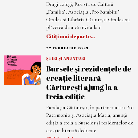
3
Dragi colegi, Revista de Cultură
„Familia”, Asociația „Pro Bambini”
Oradea și Librăria Cărturești Oradea au
plăcerea de a vă invita la o
Citiți mai departe…
22 FEBRUARIE 2023
2
2
F
ȘTIRI ȘI ANUNȚURI
E
Bursele și rezidențele de
B
R
creație literară
U
A
Cărturești ajung la a
R
I
treia ediție
E
2
0
Fundația Cărturești, în parteneriat cu Pro
2
3
Patrimonio și Asociația Maria, anunță
ediția a treia a Burselor și rezidențelor de
creație literară dedicate