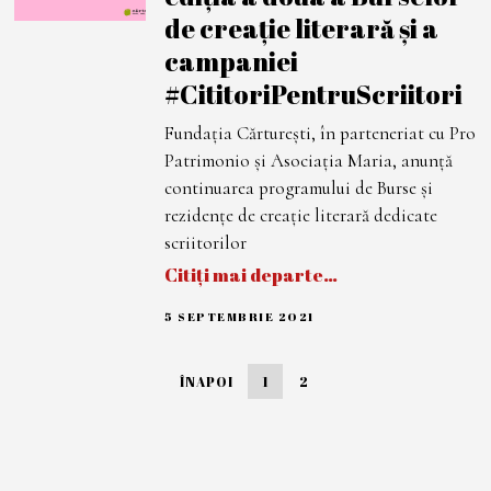
2
de creație literară și a
0
2
campaniei
2
#CititoriPentruScriitori
Fundația Cărturești, în parteneriat cu Pro
Patrimonio și Asociația Maria, anunță
continuarea programului de Burse și
rezidențe de creație literară dedicate
scriitorilor
Citiți mai departe…
5 SEPTEMBRIE 2021
5
S
E
P
ÎNAPOI
1
2
T
E
M
B
R
I
E