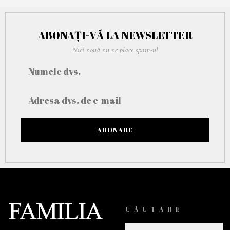
2
0
2
1
ABONAȚI-VĂ LA NEWSLETTER
Nici nouă nu ne place spam-ul
CĂUTARE