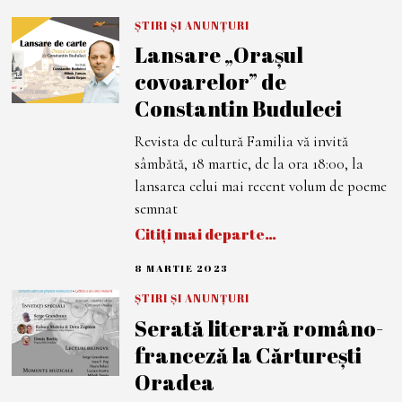
4
M
ȘTIRI ȘI ANUNȚURI
A
Lansare „Orașul
R
T
covoarelor” de
I
E
Constantin Buduleci
2
0
2
Revista de cultură Familia vă invită
3
sâmbătă, 18 martie, de la ora 18:00, la
lansarea celui mai recent volum de poeme
semnat
Citiți mai departe…
8 MARTIE 2023
8
M
A
ȘTIRI ȘI ANUNȚURI
R
Serată literară româno-
T
I
franceză la Cărturești
E
2
Oradea
0
2