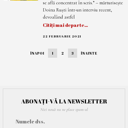
0
se află concentrat în scris.” – mărturisește
2
1
Doina Ruști într-un interviu recent,
devoalând astfel
Citiți mai departe…
22 FEBRUARIE 2021
7
M
A
R
ÎNAPOI
1
2
3
ÎNAINTE
T
I
E
2
0
2
1
ABONAȚI-VĂ LA NEWSLETTER
Nici nouă nu ne place spam-ul