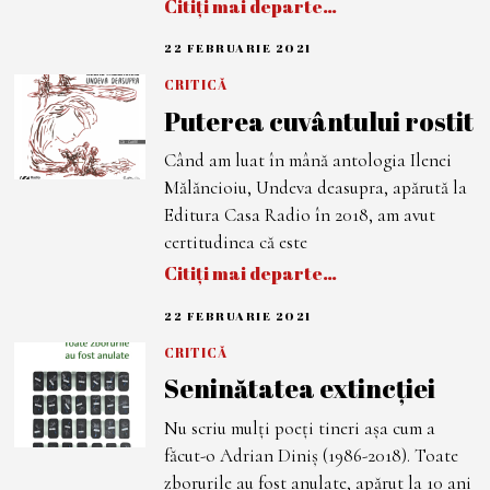
Citiți mai departe…
22 FEBRUARIE 2021
7
M
A
CRITICĂ
R
Puterea cuvântului rostit
T
I
E
Când am luat în mână antologia Ilenei
2
0
Mălăncioiu, Undeva deasupra, apărută la
2
1
Editura Casa Radio în 2018, am avut
certitudinea că este
Citiți mai departe…
22 FEBRUARIE 2021
7
M
A
CRITICĂ
R
Seninătatea extincției
T
I
E
Nu scriu mulți poeți tineri așa cum a
2
0
făcut-o Adrian Diniș (1986-2018). Toate
2
1
zborurile au fost anulate, apărut la 10 ani