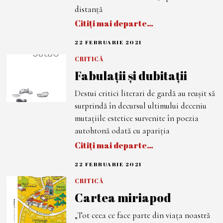
distanță
Citiți mai departe…
22 FEBRUARIE 2021
7
M
A
CRITICĂ
R
Fabulații și dubitații
T
I
E
Destui critici literari de gardă au reușit să
2
0
surprindă în decursul ultimului deceniu
2
1
mutațiile estetice survenite în poezia
autohtonă odată cu apariția
Citiți mai departe…
22 FEBRUARIE 2021
7
M
A
CRITICĂ
R
Cartea miriapod
T
I
E
„Tot ceea ce face parte din viața noastră
2