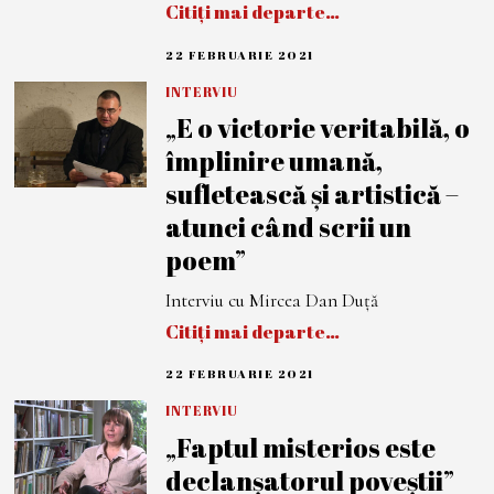
Citiți mai departe…
22 FEBRUARIE 2021
2
2
F
INTERVIU
E
„E o victorie veritabilă, o
B
R
împlinire umană,
U
A
sufletească și artistică –
R
I
atunci când scrii un
E
2
poem”
0
2
1
Interviu cu Mircea Dan Duță
Citiți mai departe…
22 FEBRUARIE 2021
3
A
P
INTERVIU
R
„Faptul misterios este
I
L
declanșatorul poveștii”
I
E