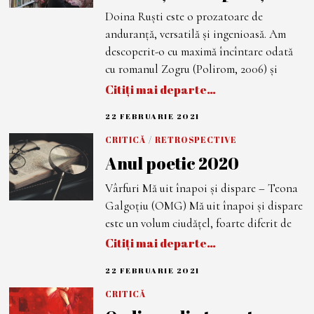
2
Doina Ruști este o prozatoare de
0
2
anduranță, versatilă și ingenioasă. Am
1
descoperit-o cu maximă încîntare odată
cu romanul Zogru (Polirom, 2006) și
Citiți mai departe…
22 FEBRUARIE 2021
2
3
F
CRITICĂ
/
RETROSPECTIVE
E
Anul poetic 2020
B
R
U
Vârfuri Mă uit înapoi și dispare – Teona
A
R
Galgoțiu (OMG) Mă uit înapoi și dispare
I
E
este un volum ciudățel, foarte diferit de
2
Citiți mai departe…
0
2
1
22 FEBRUARIE 2021
2
2
F
CRITICĂ
E
B