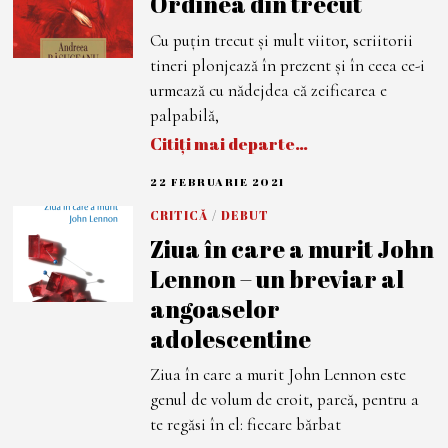
Ordinea din trecut
R
U
Cu puțin trecut și mult viitor, scriitorii
A
R
tineri plonjează în prezent și în ceea ce-i
I
E
urmează cu nădejdea că zeificarea e
2
palpabilă,
0
2
Citiți mai departe…
1
22 FEBRUARIE 2021
7
M
A
CRITICĂ
/
DEBUT
R
Ziua în care a murit John
T
I
Lennon – un breviar al
E
2
angoaselor
0
2
adolescentine
1
Ziua în care a murit John Lennon este
genul de volum de croit, parcă, pentru a
te regăsi în el: fiecare bărbat