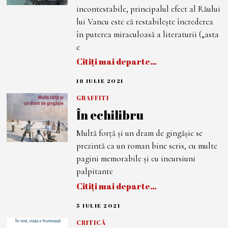
0
incontestabile, principalul efect al Răului
2
1
lui Vancu este că restabileşte încrederea
în puterea miraculoasă a literaturii („asta
e
Citiți mai departe…
18 IULIE 2021
1
8
I
GRAFFITI
U
În echilibru
L
I
E
Multă forță și un dram de gingășie se
2
0
prezintă ca un roman bine scris, cu multe
2
1
pagini memorabile și cu incursiuni
palpitante
Citiți mai departe…
5 IULIE 2021
5
I
U
CRITICĂ