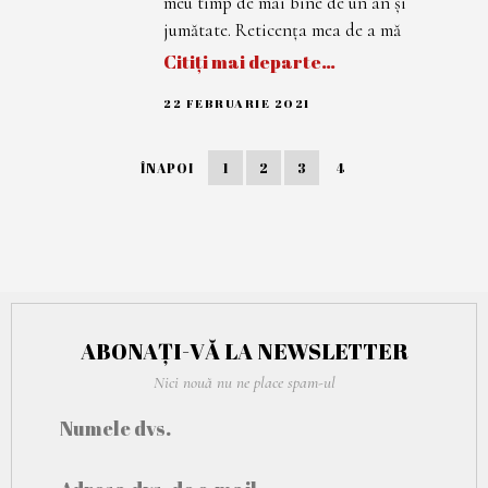
meu timp de mai bine de un an și
0
2
jumătate. Reticența mea de a mă
1
Citiți mai departe…
22 FEBRUARIE 2021
7
M
A
R
ÎNAPOI
1
2
3
4
T
I
E
2
0
2
1
ABONAȚI-VĂ LA NEWSLETTER
Nici nouă nu ne place spam-ul