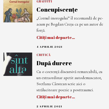
A
GRAFFITI
I
Concupiscențe
2
0
2
„Cornul inorogului” îl recomandă de pe-
1
acum pe Bogdan Crețu ca pe un autor de
forță.
Citiți mai departe…
4 APRILIE 2021
7
A
P
CRITICĂ
R
După durere
I
L
I
Cu o coerență discursivă remarcabilă, cu
E
2
un extraordinar apetit autodemascator,
0
2
Svetlana Cârstean scrie aici o
1
strălucitoare poezie a posttraumei.
Citiți mai departe…
2 APRILIE 2021
1