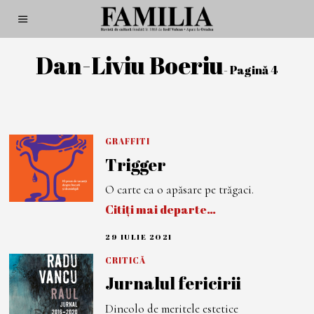
Dan-Liviu Boeriu
- Pagină 4
GRAFFITI
Trigger
O carte ca o apăsare pe trăgaci.
Citiți mai departe…
29 IULIE 2021
2
9
I
CRITICĂ
U
Jurnalul fericirii
L
I
E
Dincolo de meritele estetice
2