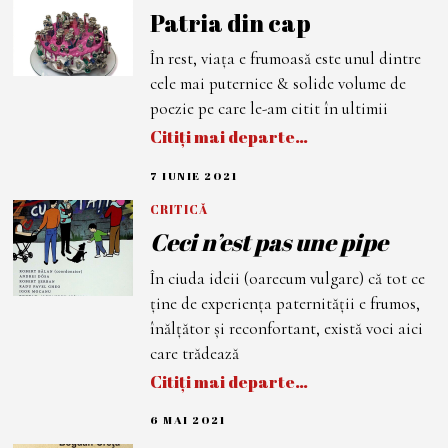
L
Patria din cap
I
E
2
În rest, viaţa e frumoasă este unul dintre
0
2
cele mai puternice & solide volume de
1
poezie pe care le-am citit în ultimii
Citiți mai departe…
7 IUNIE 2021
7
I
U
CRITICĂ
N
Ceci n’est pas une pipe
I
E
2
În ciuda ideii (oarecum vulgare) că tot ce
0
2
ține de experiența paternității e frumos,
1
înălțător și reconfortant, există voci aici
care trădează
Citiți mai departe…
6 MAI 2021
6
M