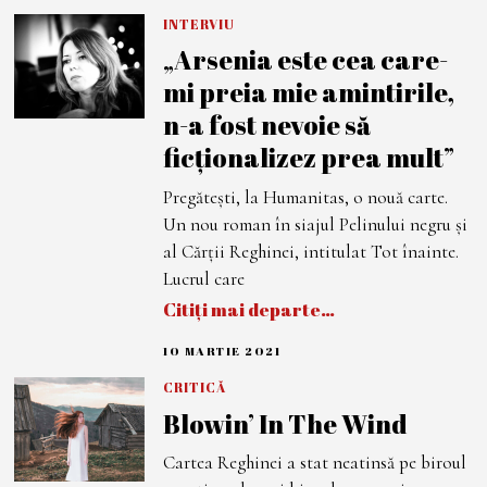
A
P
INTERVIU
R
„Arsenia este cea care-
I
L
mi preia mie amintirile,
I
E
n-a fost nevoie să
2
0
ficționalizez prea mult”
2
1
Pregătești, la Humanitas, o nouă carte.
Un nou roman în siajul Pelinului negru și
al Cărții Reghinei, intitulat Tot înainte.
Lucrul care
Citiți mai departe…
10 MARTIE 2021
1
0
M
CRITICĂ
A
Blowin’ In The Wind
R
T
I
Cartea Reghinei a stat neatinsă pe biroul
E
2