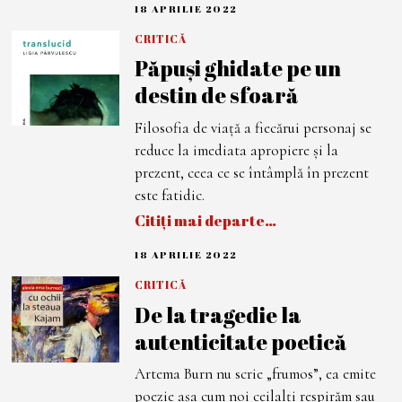
18 APRILIE 2022
1
8
A
CRITICĂ
P
Păpuși ghidate pe un
R
I
destin de sfoară
L
I
E
Filosofia de viață a fiecărui personaj se
2
0
reduce la imediata apropiere și la
2
2
prezent, ceea ce se întâmplă în prezent
este fatidic.
Citiți mai departe…
18 APRILIE 2022
1
8
A
CRITICĂ
P
De la tragedie la
R
I
autenticitate poetică
L
I
E
Artema Burn nu scrie „frumos”, ea emite
2
0
poezie așa cum noi ceilalți respirăm sau