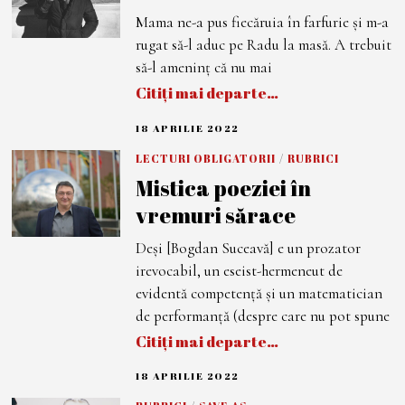
2
Mama ne-a pus fiecăruia în farfurie și m-a
0
2
rugat să-l aduc pe Radu la masă. A trebuit
2
să-l ameninț că nu mai
Citiți mai departe…
18 APRILIE 2022
1
9
A
LECTURI OBLIGATORII
/
RUBRICI
P
Mistica poeziei în
R
I
vremuri sărace
L
I
E
Deși [Bogdan Suceavă] e un prozator
2
0
irevocabil, un eseist-hermeneut de
2
2
evidentă competență și un matematician
de performanță (despre care nu pot spune
Citiți mai departe…
18 APRILIE 2022
1
8
A