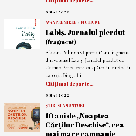
Citiți mai departe…
6 MAI 2022
6
M
A
AVANPREMIERE
/
FICȚIUNE
I
Labiș. Jurnalul pierdut
2
0
2
(fragment)
2
Editura Polirom vă prezintă un fragment
din volumul Labiș. Jurnalul pierdut de
Cosmin Perța, care va apărea în curând în
colecția Biografii
Citiți mai departe…
6 MAI 2022
6
M
A
ȘTIRI ȘI ANUNȚURI
I
10 ani de „Noaptea
2
0
Cărților Deschise“, cea
2
2
mai mare campanie