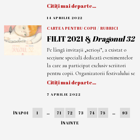
Citiți mai departe…
14 APRILIE 2022
1
4
A
CARTEA PENTRU COPII
/
RUBRICI
P
FILIT 2021 &
Dragonul 32
R
I
L
Pe lângă invitații „serioși”, a existat o
I
E
secțiune specială dedicată evenimentelor
2
0
la care au participat exclusiv scriitori
2
pentru copii. Organizatorii festivalului se
2
Citiți mai departe…
7 APRILIE 2022
1
4
A
P
ÎNAPOI
1
…
71
72
73
74
75
…
93
R
I
L
ÎNAINTE
I
E
2