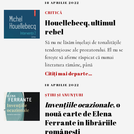
18 APRILIE 2022
1
8
A
CRITICĂ
P
Houellebecq, ultimul
R
I
rebel
L
I
E
Să nu ne lăsăm înșelați de tonalitățile
2
0
tendențioase ale prozatorului. El nu se
2
2
ferește să afirme răspicat că numai
literatura rămâne, până
Citiți mai departe…
18 APRILIE 2022
1
8
A
ȘTIRI ȘI ANUNȚURI
P
Invențiile ocazionale
, o
R
I
nouă carte de Elena
L
I
Ferrante în librăriile
E
2
românești
0