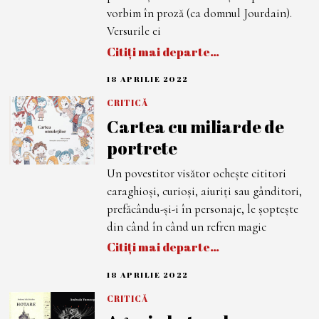
2
2
vorbim în proză (ca domnul Jourdain).
Versurile ei
Citiți mai departe…
18 APRILIE 2022
1
8
A
CRITICĂ
P
Cartea cu miliarde de
R
I
portrete
L
I
E
Un povestitor visător ochește cititori
2
0
caraghioși, curioși, aiuriți sau gânditori,
2
2
prefăcându-și-i în personaje, le șoptește
din când în când un refren magic
Citiți mai departe…
18 APRILIE 2022
1
8
A
CRITICĂ
P
R