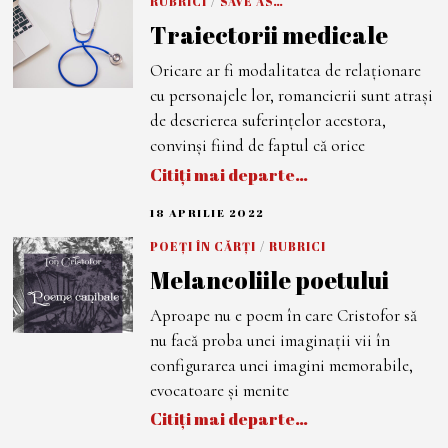
RUBRICI
/
SAVE AS…
P
Traiectorii medicale
R
I
L
Oricare ar fi modalitatea de relaționare
I
E
cu personajele lor, romancierii sunt atrași
2
0
de descrierea suferințelor acestora,
2
convinși fiind de faptul că orice
2
Citiți mai departe…
18 APRILIE 2022
1
8
A
POEȚI ÎN CĂRȚI
/
RUBRICI
P
Melancoliile poetului
R
I
L
Aproape nu e poem în care Cristofor să
I
E
nu facă proba unei imaginații vii în
2
0
configurarea unei imagini memorabile,
2
evocatoare și menite
2
Citiți mai departe…