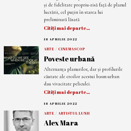
0
și de fidelitate propriu-zisă față de planul
2
2
lucrării, cel puțin în starea lui
preliminară lăsată
Citiți mai departe…
18 APRILIE 2022
2
5
M
ARTE
/
CINEMASCOP
A
Poveste urbană
I
2
0
Alternanța planurilor, dar și profilurile
2
2
căutate ale eroilor acestui basm urban
dau vivacitate peliculei.
Citiți mai departe…
18 APRILIE 2022
2
0
A
ARTE
/
ARTISTUL LUNII
P
Alex Mara
R
I
L