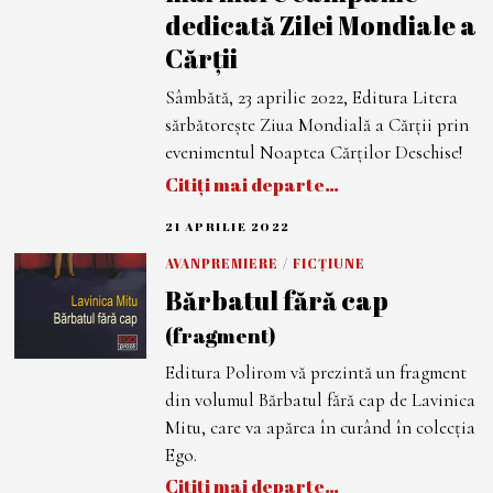
dedicată Zilei Mondiale a
Cărții
Sâmbătă, 23 aprilie 2022, Editura Litera
sărbătorește Ziua Mondială a Cărții prin
evenimentul Noaptea Cărților Deschise!
Citiți mai departe…
21 APRILIE 2022
2
1
A
AVANPREMIERE
/
FICȚIUNE
P
Bărbatul fără cap
R
I
L
(fragment)
I
E
Editura Polirom vă prezintă un fragment
2
0
din volumul Bărbatul fără cap de Lavinica
2
2
Mitu, care va apărea în curând în colecţia
Ego.
Citiți mai departe…