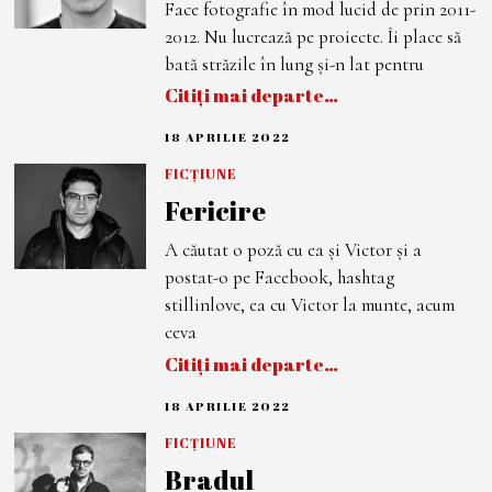
Face fotografie în mod lucid de prin 2011-
I
E
2012. Nu lucrează pe proiecte. Îi place să
2
0
bată străzile în lung şi-n lat pentru
2
Citiți mai departe…
2
18 APRILIE 2022
7
I
U
FICȚIUNE
N
Fericire
I
E
2
A căutat o poză cu ea și Victor și a
0
2
postat-o pe Facebook, hashtag
2
stillinlove, ea cu Victor la munte, acum
ceva
Citiți mai departe…
18 APRILIE 2022
8
I
U
FICȚIUNE
N
Bradul
I
E