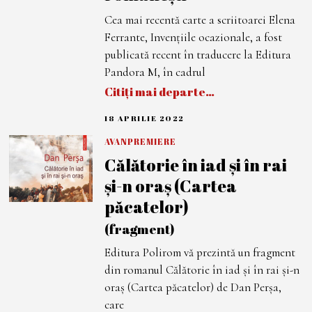
2
2
Cea mai recentă carte a scriitoarei Elena
Ferrante, Invențiile ocazionale, a fost
publicată recent în traducere la Editura
Pandora M, în cadrul
Citiți mai departe…
18 APRILIE 2022
1
8
A
AVANPREMIERE
P
Călătorie în iad şi în rai
R
I
şi-n oraş (Cartea
L
I
păcatelor)
E
2
0
(fragment)
2
2
Editura Polirom vă prezintă un fragment
din romanul Călătorie în iad şi în rai şi-n
oraş (Cartea păcatelor) de Dan Perșa,
care