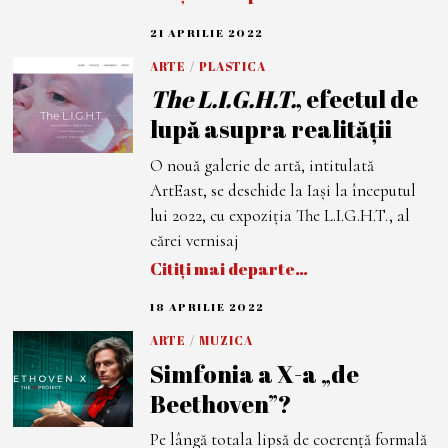
21 APRILIE 2022
2
1
A
ARTE
/
PLASTICA
P
The L.I.G.H.T.
, efectul de
R
I
lupă asupra realității
L
I
E
O nouă galerie de artă, intitulată
2
0
ArtEast, se deschide la Iași la începutul
2
2
lui 2022, cu expoziția The L.I.G.H.T., al
cărei vernisaj
Citiți mai departe…
18 APRILIE 2022
1
8
A
ARTE
/
MUZICA
P
Simfonia a X-a „de
R
I
Beethoven”?
L
I
E
Pe lângă totala lipsă de coerență formală
2