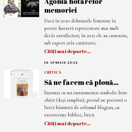
Agonia hotarelor
I
memoriei
L
I
E
Dacă în 2020 debuturile feminine în
2
0
poezie fuseseră reprezentate mai mult
2
2
decât satisfăcător, în 2021 ele au cunoscut,
sub raport atât cantitativ,
Citiți mai departe…
18 APRILIE 2022
1
8
A
CRITICĂ
P
Să ne facem că plouă…
R
I
L
Înarmat cu un instrumentar simbolic bine
I
E
chitit (deși simplist), poetul ne prezintă o
2
0
lirică bântuită de orfismul blagian, cu
2
excrescențe biblice, lirică
2
Citiți mai departe…